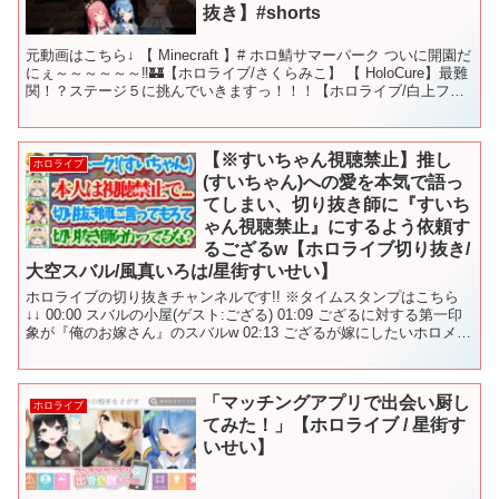
抜き】#shorts
元動画はこちら↓ 【 Minecraft 】# ホロ鯖サマーパーク ついに開園だ
にぇ～～～～～～‼🏰【ホロライブ/さくらみこ】 【 HoloCure】最難
関！？ステージ５に挑んでいきますっ！！！【ホロライブ/白上フブ
キ】 【VRChat】つ...
【※すいちゃん視聴禁止】推し
ホロライブ
(すいちゃん)への愛を本気で語っ
てしまい、切り抜き師に『すいち
ゃん視聴禁止』にするよう依頼す
るござるw【ホロライブ切り抜き/
大空スバル/風真いろは/星街すいせい】
ホロライブの切り抜きチャンネルです!! ※タイムスタンプはこちら
↓↓ 00:00 スバルの小屋(ゲスト:ござる) 01:09 ござるに対する第一印
象が『俺のお嫁さん』のスバルw 02:13 ござるが嫁にしたいホロメン
Tier表w 04:09...
「マッチングアプリで出会い厨し
ホロライブ
てみた！」【ホロライブ / 星街す
いせい】