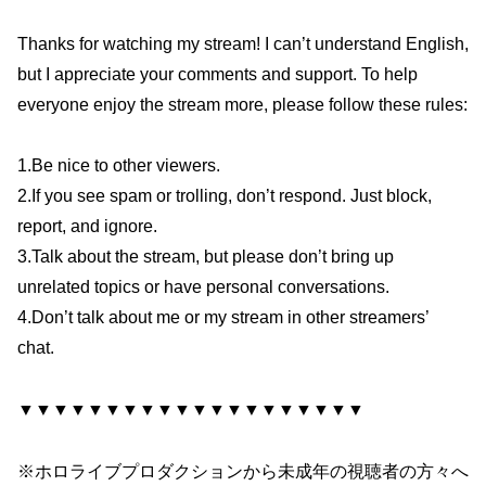
Thanks for watching my stream! I can’t understand English,
but I appreciate your comments and support. To help
everyone enjoy the stream more, please follow these rules:
1.Be nice to other viewers.
2.If you see spam or trolling, don’t respond. Just block,
report, and ignore.
3.Talk about the stream, but please don’t bring up
unrelated topics or have personal conversations.
4.Don’t talk about me or my stream in other streamers’
chat.
▼▼▼▼▼▼▼▼▼▼▼▼▼▼▼▼▼▼▼▼
※ホロライブプロダクションから未成年の視聴者の方々へ