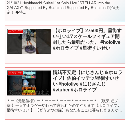
21/10/21 Hoshimachi Suisei 1st Solo Live "STELLAR into the
GALAXY" Supported By Bushiroad Supported By Bushiroad開催決
定！ ◆特...
【ホロライブ】27500円。星街す
ホロライブ
いせい1/7スケールフィギュア開
封したら最強だった。 #hololive
#ホロライブ #星街すいせい
情緒不安定【にじさんじ＆ホロラ
ホロライブ
イブ】佐伯イッテツ/星街すいせ
い #hololive #にじさんじ
#vtuber #ホロライブ
＊ー《元配信様》ー＊ー＊ー＊ー＊ー＊ー＊ー＊ー＊ 【呪巣-怨ノ
章-】一人でホラゲーやれって言われたのでやります【ホロライブ /
星街すいせい 】 【どうぶつの森】あなたもここに暮らしませんか？
【にじさんじ／佐伯イッテツ】 ＊ー《ご本人様》ー...