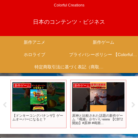
Colorful Creations
日本のコンテンツ・ビジネス
新作アニメ
新作ゲーム
ホロライブ
プライバシーポリシー 【Colorful Creation】
特定商取引法に基づく表記（商取引に関する開示）
新作アニメ
新作ゲーム
新
ー
【最新】２０２５年夏の異世界系
任天堂Switch2でも配信中の新作ゲ
【
T2
アニメ３選！#anime
ーム「ホロウナイト シルクソン
2
グ」の価格が安すぎて「そんなに
キ
安くされちゃやってられない」と
【任
業界から批判続出！しかしユーザ
ーは大歓迎。海賊版利用者です
ら？