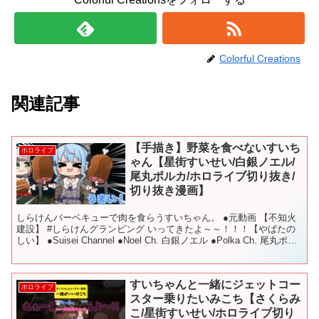
Colorful Creations
関連記事
【手描き】野菜を食べないすいち
ホロライブ
ゃん【星街すいせい/白銀ノエル/
尾丸ポルカ/ホロライブ切り抜き/
切り抜き漫画】
しらけんバーベキューで肉を食らうすいちゃん。 ●元動画 【不知火
建設】 #しらけんグランピング いってきたよ～～！！！【やばたの
しい】 ●Suisei Channel ●Noel Ch. 白銀ノエル ●Polka Ch. 尾丸ポル
カ 使用し...
すいちゃんと一緒にジェットコー
ホロライブ
スター乗りたいみこち【さくらみ
こ/星街すいせい/ホロライブ切り