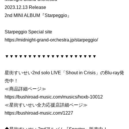
2023.12.13 Release
2nd MINI ALBUM『Starpeggio』
Starpeggio Special site
https://midnight-grand-orchestra.jp/starpeggio/
▼▼▼▼▼▼▼▼▼▼▼▼▼▼▼▼▼▼▼▼
星街すいせい2nd solo LIVE「Shout in Crisis」のBlu-ray発
売中！
≪商品詳細ページ≫
https://bushiroad-music.com/musics/hoxb-10012
≪星街すいせい全力応援店詳細ページ≫
https://bushiroad-music.com/1227