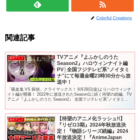
Colorful Creations
関連記事
TVアニメ『よふかしのうた
新作アニメ
Season2』ハロウィンナイト編
PV│全国フジテレビ系“ノイタミ
ナ”にて毎週金曜23時30分から放
送中！
「吸血鬼 VS 探偵」クライマックス！ 8月29日(金)よりハロウィンナ
イト編が開幕！ 2022年に放送されたSeason1に続く待望の続編、TV
アニメ『よふかしのうた Season2』 全国フジテレビ系“ノイタミ
ナ”にて2025年7月4日...
【待望のアニメ化ラッシュ!!】
新作アニメ
『リゼロ3期』2024年秋放送決
定！『物語シリーズ続編』2024
年放送決定！『AnimeJapan