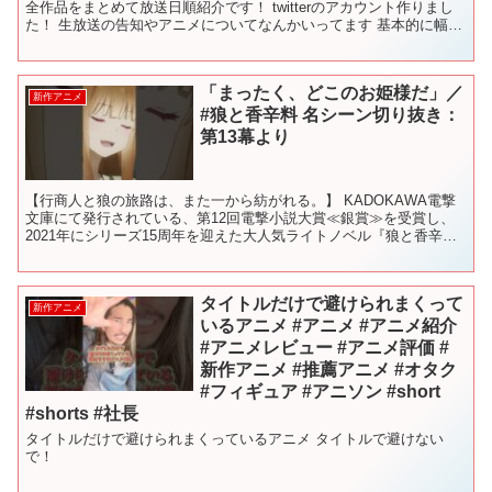
全作品をまとめて放送日順紹介です！ twitterのアカウント作りまし
た！ 生放送の告知やアニメについてなんかいってます 基本的に幅広
いアニメをランキングにして紹介をしていま...
「まったく、どこのお姫様だ」／
新作アニメ
#狼と香辛料 名シーン切り抜き：
第13幕より
【行商人と狼の旅路は、また一から紡がれる。】 KADOKAWA電撃
文庫にて発行されている、第12回電撃小説大賞≪銀賞≫を受賞し、
2021年にシリーズ15周年を迎えた大人気ライトノベル『狼と香辛
料』。 現在ではシリーズ累計発行部数500万部を...
タイトルだけで避けられまくって
新作アニメ
いるアニメ #アニメ #アニメ紹介
#アニメレビュー #アニメ評価 #
新作アニメ #推薦アニメ #オタク
#フィギュア #アニソン #short
#shorts #社長
タイトルだけで避けられまくっているアニメ タイトルで避けない
で！