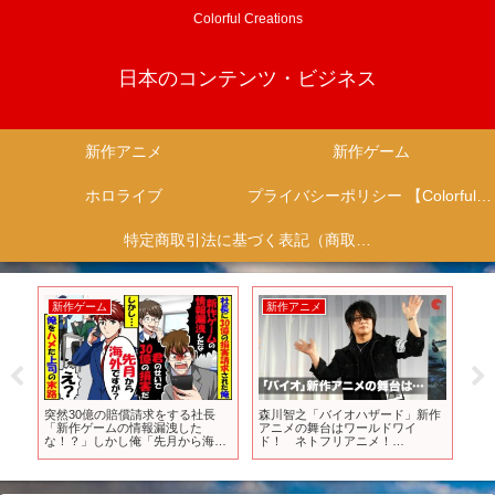
Colorful Creations
日本のコンテンツ・ビジネス
新作アニメ
新作ゲーム
ホロライブ
プライバシーポリシー 【Colorful Creation】
特定商取引法に基づく表記（商取引に関する開示）
新作ゲーム
新作アニメ
新
ー
突然30億の賠償請求をする社長
森川智之「バイオハザード」新作
【O
る
「新作ゲームの情報漏洩した
アニメの舞台はワールドワイ
間
な！？」しかし俺「先月から海外
ド！ ネトフリアニメ！
し
ですが？」社長「は？」→俺を陥
AnimeJapan 2021 メガ盛りステー
ル
れようとした上司の自爆が確定し
ジ！
料
てw【スカッと】【アニメ】【漫
画】【2ch】