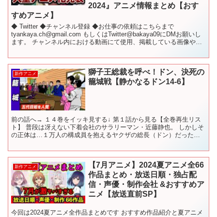
2024』アニメ情報まとめ【おす
すめアニメ】
◆ Twitter ◆チャンネル登録 ◆お仕事の依頼はこちらまで
tyankaya.ch@gmail.com もしくはTwitter@bakaya09にDMお願いし
ます。 チャンネル内における動画にて使用、掲載している画像や動
画、台詞などの...
獅子王総裁を呼べ！ドン、決死の
新作アニメ
籠城戦【静かなるドン14-6】
前の話へ→ １４巻をイッキ見する↓ 第１話から見る【全巻再生リス
ト】 普段は冴えない下着会社のサラリーマン・近藤静也。 しかしそ
の正体は…１万人の構成員を抱えるヤクザの総長（ドン）だった！
1988年に連載開始。35年以上愛され続け、今なお...
【7月アニメ】2024夏アニメ全66
新作アニメ
作品まとめ・放送日順・独占配
信・声優・制作会社 &おすすめア
ニメ【放送直前SP】
今回は2024夏アニメ全作品まとめです おすすめ作品紹介と夏アニメ