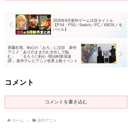
2020年9月新作ゲーム注目タイトル
【PS4・PS5／Switch／PC／XBOX／モ
バイル】
斉藤壮馬、剣心の「おろ」に注目 新作
アニメ「ありのままのむき出しで臨
む」 「るろうに剣心 -明治剣客浪漫
譚-」新作テレビアニメ世界上映イベント
コメント
コメントを書き込む
ホーム
新作アニメ