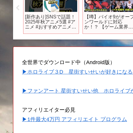
んがり
[新作あり]SNSで話題！
【噂】バイオ9がオー
2025年
2025年秋アニメ5選 #ア
ンワールドに対応
!
ニメ #おすすめアニメ #
か！？ 【ゲーム業界
アニメ紹介 #野原ひろし
話題まとめ】
全世界でダウンロード中（Android版）
▶ホロライブ３D 星街すいせいが好きになる
▶ファンアート 星街すいせい他 ホロライブ
アフィリエイター必見
▶1件最大4万円 アフィリエイト プログラム