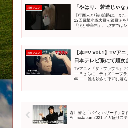
「やはり、若造じゃな」
新作アニメ
【行商人と狼の旅路は、また一
12回電撃小説大賞≪銀賞≫を
『狼と香辛料』。 現在ではシリ
【本PV vol.1】TVア
新作アニメ
日本テレビ系にて順次全
TVアニメ『ザ・ファブル』 20
──!! さらに、ディズニープ
年── 誰も殺さず平和に暮らし
森川智之「バイオハザード」新
AnimeJapan 2021 メガ盛り