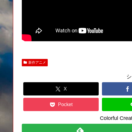
新作アニメ
シ
X
Pocket
Colorful C