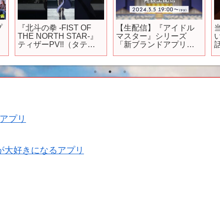
プ
『北斗の拳 -FIST OF
【生配信】『アイドル
THE NORTH STAR-』
マスター』シリーズ
の
ティザーPV!!（タテ
「新ブランドアプリゲ
話
ver.）｜Teaser trailer!!
ーム発表生配信」 【ア
イドルマスター】
アプリ
が大好きになるアプリ