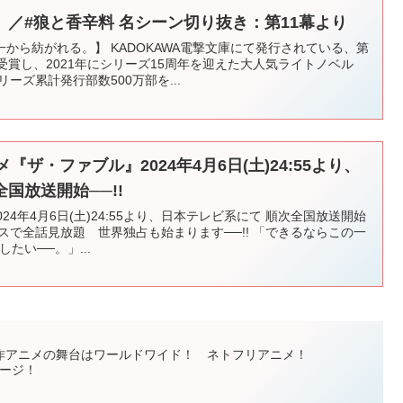
／#狼と香辛料 名シーン切り抜き：第11幕より
から紡がれる。】 KADOKAWA電撃文庫にて発行されている、第
受賞し、2021年にシリーズ15周年を迎えた大人気ライトノベル
ーズ累計発行部数500万部を...
ニメ『ザ・ファブル』2024年4月6日(土)24:55より、
国放送開始──!!
24年4月6日(土)24:55より、日本テレビ系にて 順次全国放送開始
ラスで全話見放題 世界独占も始まります──!! 「できるならこの一
たい──。」...
作アニメの舞台はワールドワイド！ ネトフリアニメ！
ステージ！