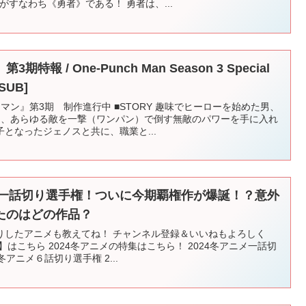
がすなわち《勇者》である！ 勇者は、...
報 / One-Punch Man Season 3 Special
SUB]
マン』第3期 制作進行中 ■STORY 趣味でヒーローを始めた男、
り、あらゆる敵を一撃（ワンパン）で倒す無敵のパワーを手に入れ
となったジェノスと共に、職業と...
メ一話切り選手権！ついに今期覇権作が爆誕！？意外
たのはどの作品？
りしたアニメも教えてね！ チャンネル登録＆いいねもよろしく
はこちら 2024冬アニメの特集はこちら！ 2024冬アニメ一話切
アニメ６話切り選手権 2...