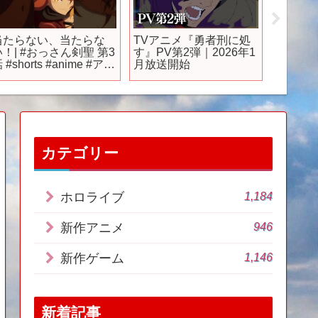
当たらない、当たらな
TVアニメ『勇者刑に処
ONE P
い！| #おっさん剣聖 第3
す』PV第2弾｜2026年1
告「オ
 #shorts #anime #アニ
月放送開始
け継が
メ
カテゴリー
1,184
ホロライブ
946
新作アニメ
1,146
新作ゲーム
新着記事