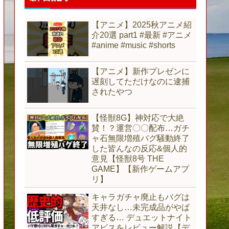
【アニメ】2025秋アニメ紹
介20選 part1 #最新 #アニメ
#anime #music #shorts
【アニメ】新作プレゼンに
遅刻してただけなのに逮捕
されたやつ
【怪獣8G】神対応で大絶
賛！？運営〇〇配布…ガチ
ャ石無限増殖バグ騒動終了
した皆んなの反応&個人的
意見【怪獣8号 THE
GAME】【新作ゲームアプ
リ】
キャラガチャ廃止もバグは
天井なし…未完成品がやば
すぎる… デュエットナイト
アビスをレビュー解説【デ