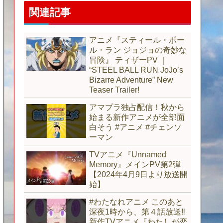
関連記事
アニメ『スティール・ボー
ル・ラン ジョジョの奇妙な
冒険』 ティザーPV ｜
“STEEL BALL RUN JoJo’s
Bizarre Adventure” New
Teaser Trailer!
アマプラ独占配信！秋から
始まる新作アニメが全部面
白そう #アニメ #チェンソ
ーマン
TVアニメ『Unnamed
Memory』メインPV第2弾
【2024年4月9日より放送開
始】
#わたなれアニメ このあと
深夜1時から、第４話放送‼️
新作TVアニメ『わたしが恋