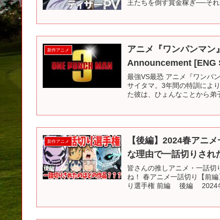
王たちを倒す賞金稼ぎ──それ
アニメ『ワンパンマン』第3期特
新作アニメ
Announcement [ENG 
最強VS最恐 アニメ『ワンパン
サイタマ。3年間の特訓によ
た彼は、ひょんなことから弟子
【後編】2024春アニ
新作アニメ
な理由で一話切りされ
皆さんの推しアニメ・一話切
ね！ 春アニメ一話切り【前編】
り選手権 前編 後編 2024冬