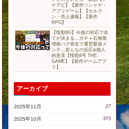
ナアビ】【新作ソシャゲ・
アプリゲーム】【セルラ
ン・売上速報】【新作
RPG】
【怪獣8G】今後の対応で全
てが決まる…ガチャ石無限
増殖バグ発生で運営緊急メ
ンテ…皆んなの反応&個人
的意見【怪獣8号 THE
GAME】【新作ゲームアプ
リ】
アーカイブ
27
2025年11月
373
2025年10月