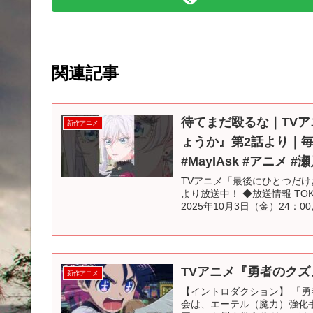
関連記事
待てまだ殴るな｜TV
新作アニメ
ょうか』第2話より｜毎週
#MayIAsk #アニメ 
TVアニメ「最後にひとつだけお
より放送中！ ◆放送情報 TOK
2025年10月3日（金）24：00よ
TVアニメ『勇者のクズ』
新作アニメ
【イントロダクション】 「勇
会は、エーテル（魔力）強化