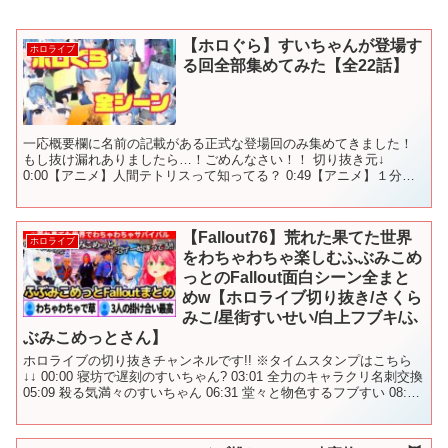
【ホロぐら】すいちゃんが登場す
ホロライブ
る回全部集めてみた【全22話】
一応概要欄に名前の記載がある正式な登場回のみ集めてきました！
もし抜け漏れありましたら…！ごめんなさい！！ 切り抜き元↓
0:00【アニメ】人間テトリスって知ってる？ 0:49【アニメ】１分で
できるリモート筋トレ！ 1:55【アニメ】東大を...
【Fallout76】荒れた果てた世界
ホロライブ
をわちゃわちゃ楽しむふぶみこめ
っとのFallout面白シーン全まと
めw【ホロライブ切り抜き/さくら
みこ/星街すいせい/白上フブキ/ふ
ぶみこめっとさん】
ホロライブの切り抜きチャンネルです!! ※タイムスタンプはこちら
↓↓ 00:00 寝坊で遅刻のすいちゃん? 03:01 全力のキャラクリ名刺交換
05:09 殺る気満々のすいちゃん 06:31 堂々と物色するフブすい 08:10
フブすいに...