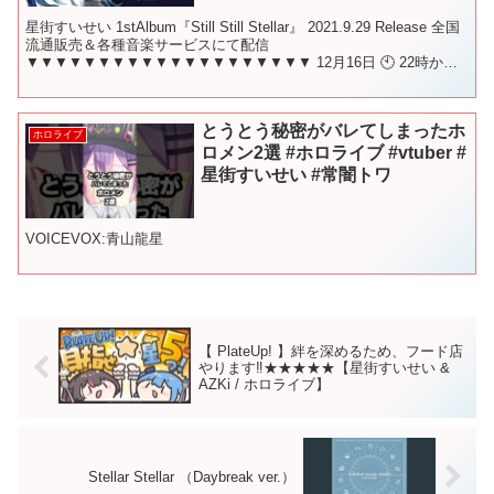
星街すいせい 1stAlbum『Still Still Stellar』 2021.9.29 Release 全国
流通販売＆各種音楽サービスにて配信
▼▼▼▼▼▼▼▼▼▼▼▼▼▼▼▼▼▼▼▼ 12月16日 🕙 22時か
ら！ この放送のことを...
とうとう秘密がバレてしまったホ
ホロライブ
ロメン2選 #ホロライブ #vtuber #
星街すいせい #常闇トワ
VOICEVOX:青山龍星
【 PlateUp! 】絆を深めるため、フード店
やります‼★★★★★【星街すいせい &
AZKi / ホロライブ】
Stellar Stellar （Daybreak ver.）