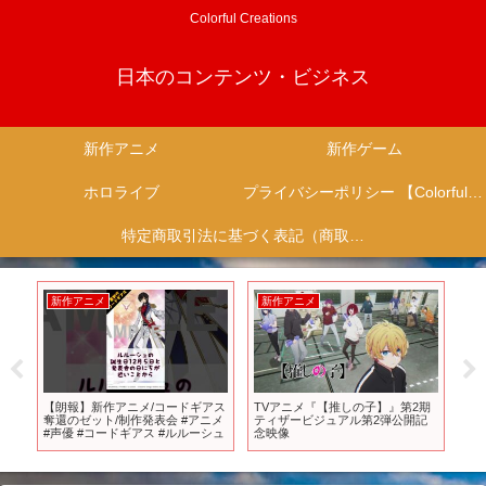
Colorful Creations
日本のコンテンツ・ビジネス
新作アニメ
新作ゲーム
ホロライブ
プライバシーポリシー 【Colorful Creation】
特定商取引法に基づく表記（商取引に関する開示）
新作アニメ
新作アニメ
新
試
【朗報】新作アニメ/コードギアス
TVアニメ『【推しの子】』第2期
キ
！
奪還のゼット/制作発表会 #アニメ
ティザービジュアル第2弾公開記
し
ハー
#声優 #コードギアス #ルルーシュ
念映像
エ
売
説
ハ
ア
速報