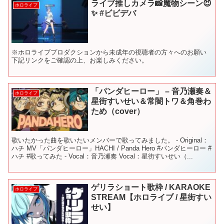
ライブ推しカメラ📸魔物シーン😈
ホロライブ
✨ #ビビデバ
※ホロライブプロダクションから未成年の視聴者の方々へのお願い
下記リンクをご確認の上、お楽しみください。
「パンダヒーロー」 – 音乃瀬奏＆
ホロライブ
星街すいせい＆常闇トワ＆角巻わ
ため（cover）
歌いたかった曲を歌いたいメンバーで歌ってみました。 - Original：
ハチ MV「パンダヒーロー」HACHI / Panda Hero #パンダヒーロー #
ハチ #歌ってみた - Vocal：音乃瀬奏 Vocal：星街すいせい（...
ゲリラショート歌枠 / KARAOKE
ホロライブ
STREAM【ホロライブ / 星街すい
せい】