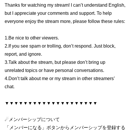
Thanks for watching my stream! I can’t understand English,
but I appreciate your comments and support. To help
everyone enjoy the stream more, please follow these rules:
1.Be nice to other viewers.
2.If you see spam or trolling, don’t respond. Just block,
report, and ignore.
3.Talk about the stream, but please don’t bring up
unrelated topics or have personal conversations.
4.Don’t talk about me or my stream in other streamers’
chat.
▼▼▼▼▼▼▼▼▼▼▼▼▼▼▼▼▼▼▼▼
☄メンバーシップについて
「メンバーになる」ボタンからメンバーシップを登録する