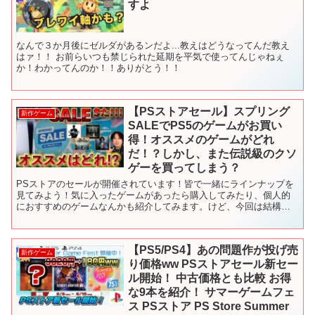
すよ
なんで３か月後にゼルダがあるンだよ...教えはどうなってんだ教え
はァ！！ お前らいつも禁じられた延期を平気で使ってんじゃねぇ
か！わかってんのか！！ありがとう！！
【PSストアセール】スプリング
新作ゲーム
SALEでPS5のゲームがお買い
得！オススメのゲームがどれ
だ！？しかし、また伝説級のクソ
ゲーを買ってしまう？
PSストアのセールが開催されています！皆で一緒にラインナップを
見てみよう！気に入ったゲームがあったら購入してみたり、個人的
におすすめのゲームなんかも紹介してみます。けど、今回は結構マ
ニアックなもの紹介してるかも･･･ ★★★★★★★こちらも...
【PS5/PS4】あの問題作が投げ売
新作ゲーム
り価格ww PSストアセール新セー
ル開始！ 中古価格とも比較 お得
な9本を紹介！ サマーゲームフェ
ス PSストア PS Store Summer