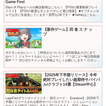
Game Fest
Days of Playセールの解説動画はこちら！ 【PS5の重要動画プレイ
リスト】 【PS5の最適なモニター/テレビ選び講座】 ■サブチャンネ
ルでは主に生放送しています！質問もOKです！ ■Twitterはこちら！
■毎月のPS4、PS5...
【新作ゲーム】田 舎 ス ナ ッ
新作ゲーム
プ
ポケモンかわいい～！ ご時世おちついたら成田牧場あそびにきて
ね〜！！ ジェラートもおいしいよ〜〜！！ ＊＊ぽこピー毎日投稿挑
戦中＊＊ ぜひぜひチャンネル登録よろしくお願いします！ ◎オシャ
レになりたい！ピーナッツくん （兄ぽこの自主制作アニ...
【2025年下半期リリース】今年
新作ゲーム
絶対プレイしたい超期待サバイバ
ル/クラフト14選【Steam中心】
LagoFastダウンロードリンク： 割引コード：【kaname】 2025年下
半期にリリースされる新作サバイバルクラフト・シミュレーション
ゲームを14作品ご紹介します！ PCはもちろん、PS5・Xbox・