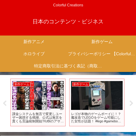
Colorful Creations
日本のコンテンツ・ビジネス
新作アニメ
新作ゲーム
ホロライブ
プライバシーポリシー 【Colorful Creation】
特定商取引法に基づく表記（商取引に関する開示）
新作ゲーム
新作ゲーム
新
メが
課金システムを無言で変更しユー
レゴが本物のゲームボーイに！？
【ア
応
ザー困惑する鳴潮、公式は無言を
魔改造でLEGOをゲーム可能にし
20
貫くも言論統制開始?/UBIのアサク
た女性が話題！ #lego #gameboy
#mu
リ等が中国企業出資の会社へ完全
#nintendo
移行、さらば弥助/大手ゲーム会社
が買収されるも社内の活動家たち
がブチギレる