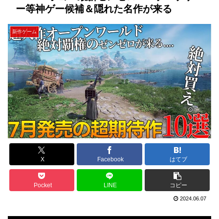
ー等神ゲー候補＆隠れた名作が来る
新作ゲーム
X
Facebook
はてブ
Pocket
LINE
コピー
2024.06.07