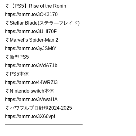
🥬【PS5】Rise of the Ronin
https://amzn.to/3OK3170
🥬Stellar Blade(ステラ―ブレイド)
https://amzn.to/3UHi70F
🥬Marvel’s Spider-Man 2
https://amzn.to/3yJSMtY
🥬新型PS5
https://amzn.to/3VdA71b
🥬PS5本体
https://amzn.to/44WRZl3
🥬Nintendo switch本体
https://amzn.to/3VrwaHA
🥬パワフルプロ野球2024-2025
https://amzn.to/3X66vpf
━━━━━━━━━━━━━━━━