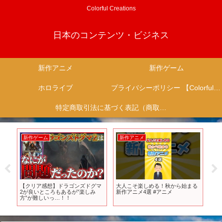
Colorful Creations
日本のコンテンツ・ビジネス
新作アニメ
新作ゲーム
ホロライブ
プライバシーポリシー 【Colorful Creation】
特定商取引法に基づく表記（商取引に関する開示）
新作ゲーム
新作アニメ
新
る
【おすすめスマホゲーム】2025年
TVアニメ「多聞くん今どっち!?」
T
9月リリース予定 新作アプリゲー
PV第1弾｜2026年1月より放送開
いな
ム特集！【KOF／ドラゴンボール
始！
／イザリア／スターシード】