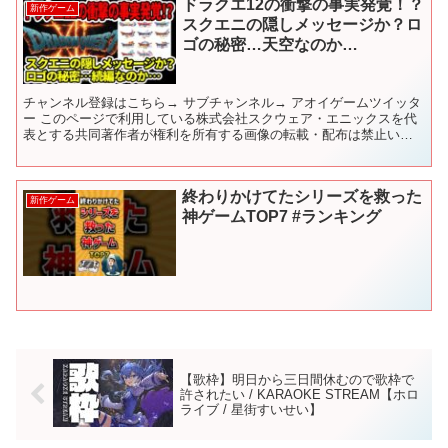
ドラクエ12の衝撃の事実発覚！？
新作ゲーム
スクエニの隠しメッセージか？ロ
ゴの秘密…天空なのか…
チャンネル登録はこちら→ サブチャンネル→ アオイゲームツイッタ
ー このページで利用している株式会社スクウェア・エニックスを代
表とする共同著作者が権利を所有する画像の転載・配布は禁止いた
します。 © ARMOR PROJECT/BIRD S...
終わりかけてたシリーズを救った
新作ゲーム
神ゲームTOP7 #ランキング
【歌枠】明日から三日間休むので歌枠で
許されたい / KARAOKE STREAM【ホロ
ライブ / 星街すいせい】