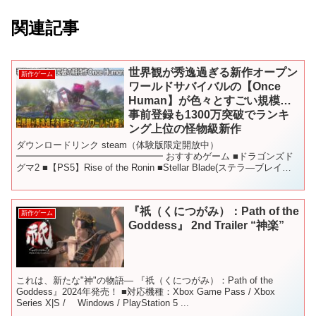
関連記事
世界観が秀逸過ぎる新作オープン
新作ゲーム
ワールドサバイバルの【Once
Human】が色々とすごい規模…
事前登録も1300万突破でランキ
ング上位の怪物級新作
ダウンロードリンク steam（体験版限定開放中）
━━━━━━━━━━━━━━━━ おすすめゲーム ■ドラゴンズド
グマ2 ■【PS5】Rise of the Ronin ■Stellar Blade(ステラ―ブレイド)
■スカル アンド ...
『祇（くにつがみ）：Path of the
新作ゲーム
Goddess』 2nd Trailer “神楽”
これは、新たな"神"の物語― 『祇（くにつがみ）：Path of the
Goddess』2024年発売！ ■対応機種：Xbox Game Pass / Xbox
Series X|S / Windows / PlayStation 5 ...