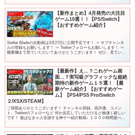
【新作まとめ】4月発売の大注目
新作ゲーム
ゲーム10選！！【PS/Switch】
【おすすめゲーム紹介】
Stellar Bladeの次動画は3月27日に公開予定です！ ⇒ サブチャンネ
ルの登録もお願いします！ ⇒ Twitterフォローもお願いします！ ⇒
概要欄まで見ていただいてありがとうございます！ ぜひ、見ていた
方はコメントの際に「🐧」...
【最新作】え…？これゲーム画
新作ゲーム
面…？実写級グラフィックな超絶
期待の新作ゲーム１５選！ 【最
新ゲーム紹介】【おすすめゲー
ム】【PS4/PS5 Pro/Switch
２/XSX/STEAM】
ご視聴ありがとうございます！ チャンネル登録、高評価、コメン
ト、Twitterのフォローなど 何か反応していただけると物凄く嬉しい
です！ 遊ばなきゃ人生損する神ゲー紹介動画↓ １０００時間遊べる
神ゲー紹介動画↓ 目次 00:00 OP 00...