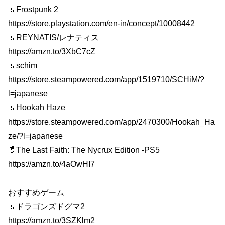
🥬Frostpunk 2
https://store.playstation.com/en-in/concept/10008442
🥬REYNATIS/レナティス
https://amzn.to/3XbC7cZ
🥬schim
https://store.steampowered.com/app/1519710/SCHiM/?
l=japanese
🥬Hookah Haze
https://store.steampowered.com/app/2470300/Hookah_Ha
ze/?l=japanese
🥬The Last Faith: The Nycrux Edition -PS5
https://amzn.to/4aOwHI7
おすすめゲーム
🥬ドラゴンズドグマ2
https://amzn.to/3SZKlm2