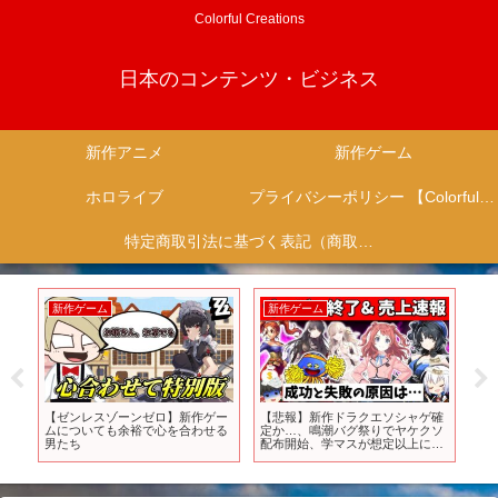
Colorful Creations
日本のコンテンツ・ビジネス
新作アニメ
新作ゲーム
ホロライブ
プライバシーポリシー 【Colorful Creation】
特定商取引法に基づく表記（商取引に関する開示）
新作ゲーム
新作ゲーム
新
の
【ゼンレスゾーンゼロ】新作ゲー
【悲報】新作ドラクエソシャゲ確
【
ス
ムについても余裕で心を合わせる
定か…、鳴潮バグ祭りでヤケクソ
ー
男たち
配布開始、学マスが想定以上にや
んか
ばい【ソシャゲ・アプリゲーム】
【ゆっくり解説】【学マス】【ア
イマス】【鳴潮】【サービス終
了】