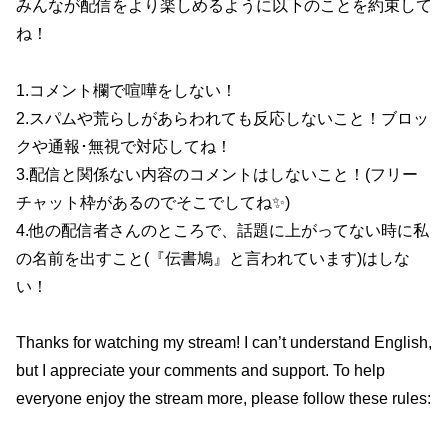
みんなが配信をより楽しめるように以下のことを約束して
ね！
1.コメント欄で喧嘩をしない！
2.スパムや荒らしがあらわれても反応しないこと！ブロッ
クや通報･無視で対応してね！
3.配信と関係ない内容のコメントはしないこと！(フリー
チャット枠があるのでそこでしてね✨)
4.他の配信者さんのところで、話題に上がってない時に私
の名前を出すこと(『伝書鳩』と言われています)はしな
い！
Thanks for watching my stream! I can’t understand English,
but I appreciate your comments and support. To help
everyone enjoy the stream more, please follow these rules: