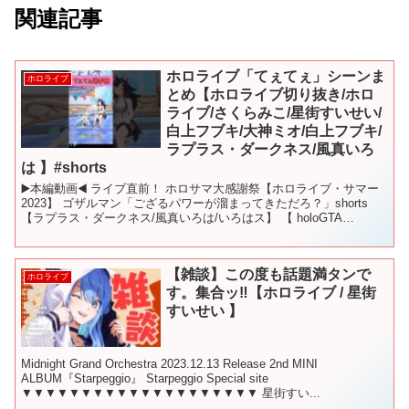
関連記事
ホロライブ「てぇてぇ」シーンま
ホロライブ
とめ【ホロライブ切り抜き/ホロ
ライブ/さくらみこ/星街すいせい/
白上フブキ/大神ミオ/白上フブキ/
ラプラス・ダークネス/風真いろ
は 】#shorts
▶️本編動画◀️ ライブ直前！ ホロサマ大感謝祭【ホロライブ・サマー
2023】 ゴザルマン「ござるパワーが溜まってきただろ？」shorts
【ラプラス・ダークネス/風真いろは/いろはス】 【 holoGTA
DAY5】ホロライブGTA‼警察...
【雑談】この度も話題満タンで
ホロライブ
す。集合ッ‼【ホロライブ / 星街
すいせい 】
Midnight Grand Orchestra 2023.12.13 Release 2nd MINI
ALBUM『Starpeggio』 Starpeggio Special site
▼▼▼▼▼▼▼▼▼▼▼▼▼▼▼▼▼▼▼▼ 星街すい...