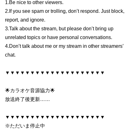
1.Be nice to other viewers.
2.If you see spam or trolling, don’t respond. Just block,
report, and ignore.
3.Talk about the stream, but please don’t bring up
unrelated topics or have personal conversations.
4.Don’t talk about me or my stream in other streamers’
chat.
▼▼▼▼▼▼▼▼▼▼▼▼▼▼▼▼▼▼▼▼
🌟カラオケ音源協力🌟
放送終了後更新……
▼▼▼▼▼▼▼▼▼▼▼▼▼▼▼▼▼▼▼▼
※ただいま停止中