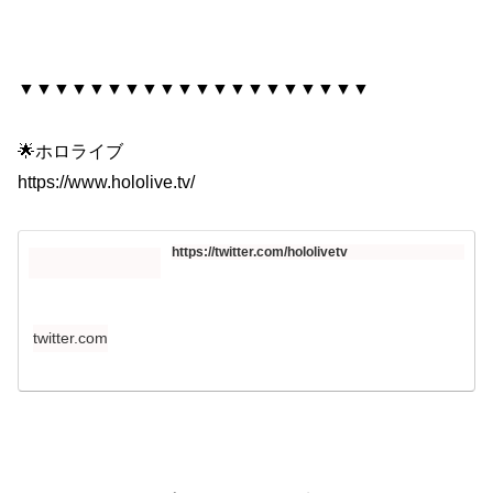
▼▼▼▼▼▼▼▼▼▼▼▼▼▼▼▼▼▼▼▼
🌟ホロライブ
https://www.hololive.tv/​
https://twitter.com/hololivetv
twitter.com