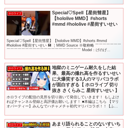
Special♡Spell【星街彗星】
ホロライブ
【hololive MMD】#shorts
#mmd #hololive #星街すいせい
Special♡Spell【星街彗星】【hololive MMD】#shorts #mmd
#hololive #星街すいせい 💾 ￤MMD Source ※敬称略 ￣￣￣￣￣￣￣
￣￣￣￣￣￣￣￣￣￣￣￣￣￣￣￣￣￣￣￣ Model：げのげ...
地獄のミニゲーム耐久をした結
ホロライブ
果、最高の撮れ高を作るすいせい
に大爆笑する3人のマリパコラボ
が面白すぎる【 ホロライブ 切り
抜き さくらみこ 星街すいせい 】
ホロライブの配信の見所を切り抜いて発信していきます！ もしよけ
ればチャンネル登録と高評価お願いします！ ■本編はこちら 【マリ
オパーティー】みんなでハチャメチャ初代マリパコラボ！！【ふぶ
みっころめっと】 ■チャンネル登録はこちら ※当チャン...
あまり語られることのないすいち
ホロライブ