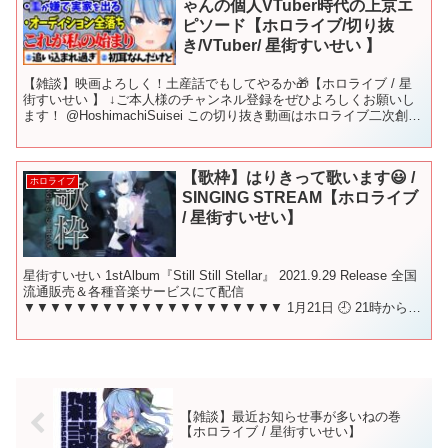
ゃんの個人VTuber時代の上京エ
ピソード【ホロライブ/切り抜
き/VTuber/ 星街すいせい 】
【雑談】映画よろしく！土産話でもしてやるか🎁【ホロライブ / 星
街すいせい 】 ↓ご本人様のチャンネル登録をぜひよろしくお願いし
ます！ @HoshimachiSuisei この切り抜き動画はホロライブ二次創作
ガイドラインに則って作成しており...
【歌枠】はりきって歌います😃 /
ホロライブ
SINGING STREAM【ホロライブ
/ 星街すいせい】
星街すいせい 1stAlbum『Still Still Stellar』 2021.9.29 Release 全国
流通販売＆各種音楽サービスにて配信
▼▼▼▼▼▼▼▼▼▼▼▼▼▼▼▼▼▼▼▼ 1月21日 🕘 21時から！
この放送のことを呟...
【雑談】最近お知らせ事が多いねの巻
【ホロライブ / 星街すいせい】