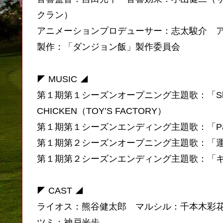
クラン）
アニメーションプロデューサー：志太駿介 アニ
製作：「ダンジョン飯」製作委員会
◤ MUSIC ◢
第１期第１シーズンオープニング主題歌：「Sleep Wal
CHICKEN（TOY’S FACTORY）
第１期第１シーズンエンディング主題歌：「Party!!
第１期第２シーズンオープニング主題歌：「運命」sumi
第１期第２シーズンエンディング主題歌：「キラキ
◤ CAST ◢
ライオス：熊谷健太郎 マルシル：千本木彩花
ツミ：神戸光歩