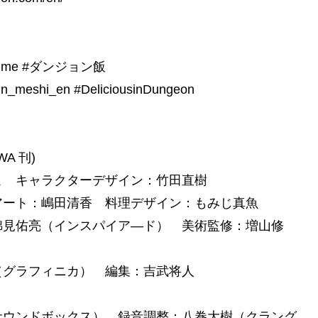
_anime #ダンジョン飯
/dun_meshi_en #DeliciousinDungeon
A 刊)
こ キャラクターデザイン：竹田直樹
アート：嶋田清香 料理デザイン：もみじ真魚
錦見佑亮（インスパイア―ド） 美術監修：増山修
（グラフィニカ） 編集：吉武将人
サウンドボックス） 録音調整：八巻大樹（クラング