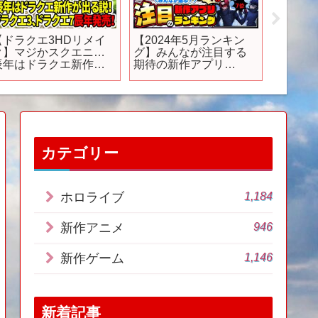
【ドラクエ3HDリメイ
【2024年5月ランキン
新作ス
ク】マジかスクエニ…
グ】みんなが注目する
【Enga
辰年はドラクエ新作が
期待の新作アプリ
ゲージ
出る説！ドラクエ3ドラ
TOP10【神ゲー／新作
ニング
クエ7辰年発売！
スマホゲーム】
カテゴリー
1,184
ホロライブ
946
新作アニメ
1,146
新作ゲーム
新着記事