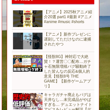
【アニメ】2025秋アニメ紹
介20選 part1 #最新 #アニメ
#anime #music #shorts
【アニメ】新作プレゼンに
遅刻してただけなのに逮捕
されたやつ
【怪獣8G】神対応で大絶
賛！？運営〇〇配布…ガチ
ャ石無限増殖バグ騒動終了
した皆んなの反応&個人的
意見【怪獣8号 THE
GAME】【新作ゲームアプ
リ】
キャラガチャ廃止もバグは
天井なし…未完成品がやば
すぎる… デュエットナイト
アビスをレビュー解説【デ