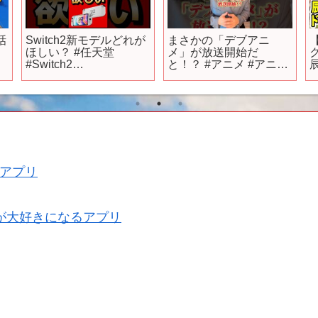
話
Switch2新モデルどれが
まさかの「デブアニ
ほしい？ #任天堂
メ」が放送開始だ
#Switch2
と！？ #アニメ #アニメ
#nintendoswitch
紹介 #アニメレビュー #
#nintendo
アニメ評価 #新作アニメ
泳
#nintendodirect #switch
#推薦アニメ #オタク #
#新作 #最新情報
フィギュア #アニソン
#short #shorts #社長
作
アプリ
が大好きになるアプリ