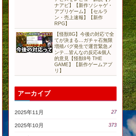
ナアビ】【新作ソシャゲ・
アプリゲーム】【セルラ
ン・売上速報】【新作
RPG】
【怪獣8G】今後の対応で全
てが決まる…ガチャ石無限
増殖バグ発生で運営緊急メ
ンテ…皆んなの反応&個人
的意見【怪獣8号 THE
GAME】【新作ゲームアプ
リ】
アーカイブ
27
2025年11月
373
2025年10月