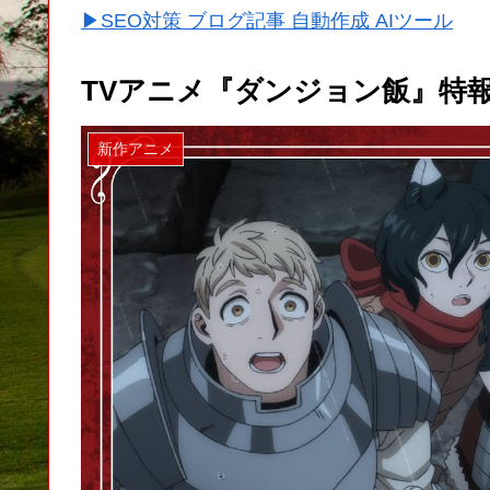
▶SEO対策 ブログ記事 自動作成 AIツール
TVアニメ『ダンジョン飯』特報 |
新作アニメ