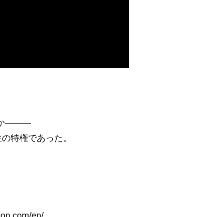
か―――
生の特権であった。
geon.com/en/