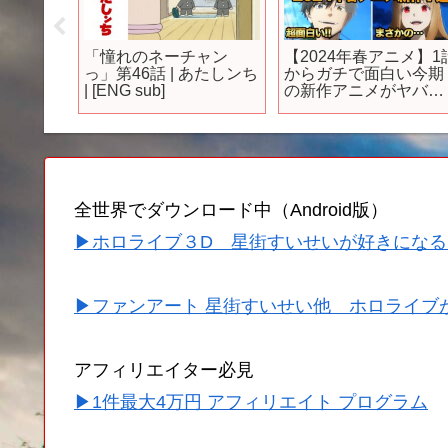
025年
「憧れのネーチャン
【2024年春アニメ】1
 ＃アニ
っ」第46話 | あたしンち
からガチで面白い今期
ニメ ＃ア
| [ENG sub]
の新作アニメがヤバす
ニメおす
ぎる件について…【お
アニメ
すすめアニメ】【狼と
香辛料/夜のクラゲは
げない/WIND
BREAKER/忘却バッテ
リー/夜桜さんちの大
全世界でダウンロード中（Android版）
戦】
▶ホロライブ３D 星街すいせいが好きになる
▶ファンアート 星街すいせい他 ホロライブ
アフィリエイター必見
▶1件最大4万円 アフィリエイト プログラム