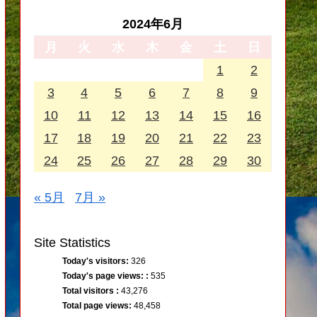
2024年6月
月
火
水
木
金
土
日
1
2
3
4
5
6
7
8
9
10
11
12
13
14
15
16
17
18
19
20
21
22
23
24
25
26
27
28
29
30
« 5月
7月 »
Site Statistics
Today's visitors:
326
Today's page views: :
535
Total visitors :
43,276
Total page views:
48,458