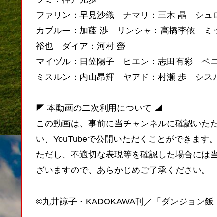
ファリン：早見沙織 ナマリ：三木 晶 シュ
カブルー：加藤 渉 リンシャ：高橋李依 ミ
裕也 ダイア：河村 螢
マイヅル：日笠陽子 ヒエン：志田有彩 ベ
ミスルン：内山昂輝 ヤアド：村瀬 歩 シス
◤ 本動画の二次利用について ◢
この動画は、事前に当チャンネルに確認いた
い、YouTubeで公開いただくことができます
ただし、不適切な表現等を確認した場合には
ざいますので、あらかじめご了承ください。
©九井諒子・KADOKAWA刊／「ダンジョン