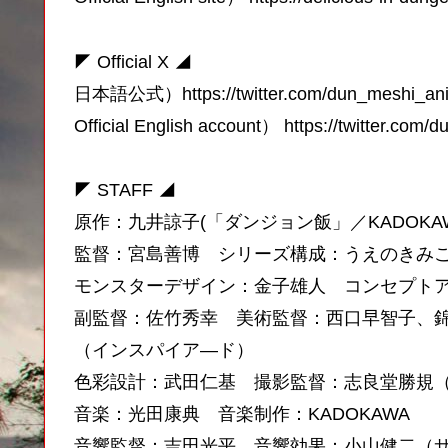
◤ Official X ◢
日本語公式）https://twitter.com/dun_meshi
Official English account） https://twitter.com
◤ STAFF ◢
原作：九井諒子(「ダンジョン飯」／KADOKAW
監督：宮島善博 シリーズ構成：うえのきみ
モンスターデザイン：金子雄人 コンセプト
副監督：佐竹秀幸 美術監督：西口早智子、
（インスパイア―ド）
色彩設計：武田仁基 撮影監督：志良堂勝規
音楽：光田康典 音楽制作：KADOKAWA
音響監督：吉田光平 音響効果：小山健二（