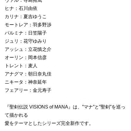
ヴァル：寺島拓篤
ヒナ：石川由依
カリナ：夏吉ゆうこ
モートレア：羽多野渉
パルミナ：日笠陽子
ジュリ：花守ゆみり
アッシュ：立花慎之介
オーリン：岡本信彦
トレント：麦人
アナグマ：朝日奈丸佳
ニキータ：神奈延年
フェアリー：金元寿子
『聖剣伝説 VISIONS of MANA』は、”マナ”と”聖剣”を巡っ
て描かれる
愛をテーマとしたシリーズ完全新作です。