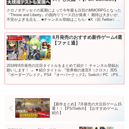
クロノオデッセイの延期によって今年最も注目のMMORPGとなった
『Throne and Liberty』の国内リリース日が発表！ 期待は大きいが、
不安がよぎる点も… ■チャンネル登録はこちら↓ ■X（旧:Twitter）：
■チャンネル専用...
8月発売のおすすめ新作ゲーム4選
新作ゲーム
【ファミ通】
2018年8月発売の注目タイトルをまとめて紹介！ チャンネル登録お
願いします！ → ▼紹介タイトル 『世界樹の迷宮X（クロス）3DS
『ボーダーブレイク』PS4 『オーバークック2』Switch / PC （PS4
版も後日発売予定） 『FI...
【新作まとめ】7月発売の大注目ゲーム15
選！！【PS/Switch】【おすすめゲーム
紹介】