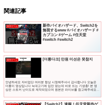
関連記事
新作バイオハザード、Switch2を
新作ゲーム
無視するwww #バイオハザード #
カプコン #ゲーム #任天堂
#switch #switch2
[더롱다크] 만원 미션은 못참지
新作ゲーム
안녕하세요 자비업단 여러분 항상 시청해주셔서 감사합니다 오늘은
더롱이 영상입니다 늑대고기에 입만 댔는데 바로 뜨는 기생충! 본 영
상은 스토커 난이도로 제작되었으며 원본은 라이브를 참고해주세요
★맴버십 : ★영상문의 ...
【Switch2】速報！任天堂新作ゲ
新作ゲーム