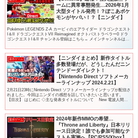
ームに異常事態発生…2026年1月
大型タイトル発売！？ぽこあポケ
モンがヤバい！？【ニンダイ】
Pokémon LEGENDS Z-A カービィのエアライダー ドラゴンクエスト
I＆II ドラゴンクエストVII Reimagined オクトパストラベラー0 ドラ
ゴンクエストI＆II チャンネル登録はこちら→ メインチャンネルはこ
ちら→ ...
【ニンダイまとめ】新作タイトル
新作ゲーム
多数登場だが、どうしたんだニン
テンドーダイレクト！
【Nintendo Direct ソフトメーカ
ーラインナップ 2024.2.21】
2月21日23時にNintendo Direct ソフトメーカーラインナップが配信さ
れました。今回はニンダイの感想を話していきたいと思います。
【目次】 はじめに ◇主な発表タイトルについて New 電波人間の
RPG FREE！ ファン...
2024年新作MMOの希望…
新作ゲーム
『Throne and Liberty』日本リリ
ース日決定！誰でも参加可能なテ
ストも実施へ【PC/PS5/Xbox】