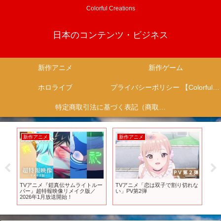
Colorful Creations
日本のコンテンツ・ビジネス
新作アニメ
新作ゲーム
ホロライブ
プライバシーポリシー 【Colorful Creation】
特定商取引法に基づく表記（商取引に関する開示）
新作アニメ
新作アニメ
新
っ
TVアニメ『鎧真伝サムライトルー
TVアニメ「恋は双子で割り切れな
【
パー』超特報映像リメイク版／
い」PV第2弾
ゲ
2026年1月放送開始！
PAR