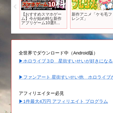
ゲーム
【おすすめスマホゲー
新作アニメ「ケモ毛フ
ーム会
ム】今が始め時な新作
レンズ」
すぐに
アプリゲーム10選!!
になっ
2025年9月【ランキン
グ】#rpg #ゆっくり解説
#無料 #ソシャゲ
全世界でダウンロード中（Android版）
▶ホロライブ３D 星街すいせいが好きになる
▶ファンアート 星街すいせい他 ホロライブ
アフィリエイター必見
▶1件最大4万円 アフィリエイト プログラム