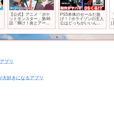
【公式】アニメ「ポケ
PS5本体のセールだ急
ットモンスター」第48
げ！ / ホライゾンの主人
話「輝け！炎とアート
公はどっちがいいんだ
|
のきらめき」（見逃し
よ･･･やばい･･･ / デトロ
配信）
イトビカムヒューマン
のスタジオが新作！
【ゲームニュースまと
め】
アプリ
が大好きになるアプリ