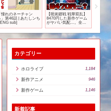
「憧れのネーチャン
【呪術廻戦 戦華双乱】
もうヤベ
っ」第46話 | あたしンち
8470円した新作ゲーム
売され
 [ENG sub]
がヤバい気配…。全ク
オープ
リアレビュー【ゲーム
クオリ
実況攻略】
っ飛ぶ
うべき
ワールド
【PS5/
カテゴリー
1,184
ホロライブ
946
新作アニメ
1,146
新作ゲーム
新着記事