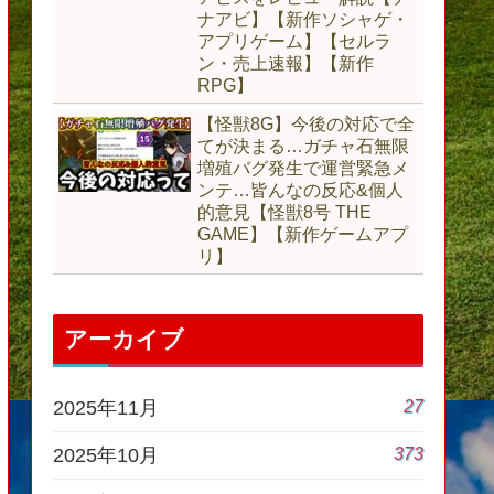
ナアビ】【新作ソシャゲ・
アプリゲーム】【セルラ
ン・売上速報】【新作
RPG】
【怪獣8G】今後の対応で全
てが決まる…ガチャ石無限
増殖バグ発生で運営緊急メ
ンテ…皆んなの反応&個人
的意見【怪獣8号 THE
GAME】【新作ゲームアプ
リ】
アーカイブ
27
2025年11月
373
2025年10月