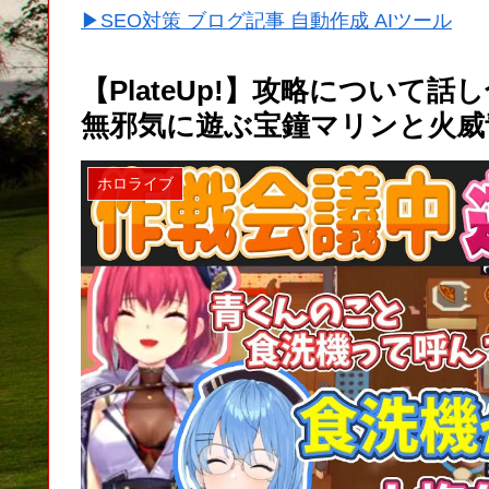
▶SEO対策 ブログ記事 自動作成 AIツール
【PlateUp!】攻略について
無邪気に遊ぶ宝鐘マリンと火威
ホロライブ