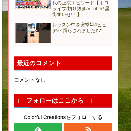
代の上京エピソード【ホロ
ライブ/切り抜き/VTuber/ 星
街すいせい 】
レッスン中を突撃💥#ビビ
デバ 踊らされました💃🎵
最近のコメント
コメントなし
↓ フォローはここから ↓
Colorful Creationsをフォローする