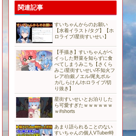
関連記事
すいちゃんからのお願い
【水着イラスト/タグ】【ホ
ロライブ/星街すいせい】
【手描き】すいちゃんがペ
イっした野菜を知らずに食
べてしまうみこち【さくら
みこ/星街すいせい/不知火フ
レア/白銀ノエル/尾丸ポル
カ/しらけん/ホロライブ/切
り抜き】
星街すいせいとお泊りした
ら可愛すぎたｗｗｗｗｗｗ
ｗ#shorts
あまり語られることのない
すいちゃんの個人VTuber時