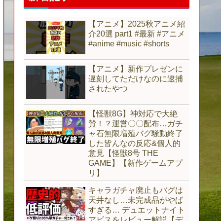
【アニメ】2025秋アニメ紹
介20選 part1 #最新 #アニメ
#anime #music #shorts
【アニメ】新作プレゼンに
遅刻してただけなのに逮捕
されたやつ
【怪獣8G】神対応で大絶
賛！？運営〇〇配布…ガチ
ャ石無限増殖バグ騒動終了
した皆んなの反応&個人的
意見【怪獣8号 THE
GAME】【新作ゲームアプ
リ】
キャラガチャ廃止もバグは
天井なし…未完成品がやば
すぎる… デュエットナイト
アビスをレビュー解説【デ