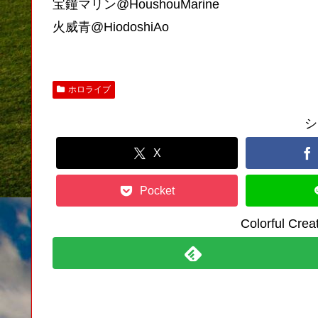
宝鐘マリン@HoushouMarine
火威青@HiodoshiAo
ホロライブ
シ
X
Pocket
Colorful C