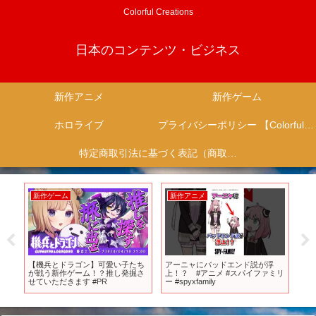
Colorful Creations
日本のコンテンツ・ビジネス
新作アニメ
新作ゲーム
ホロライブ
プライバシーポリシー 【Colorful Creation】
特定商取引法に基づく表記（商取引に関する開示）
新作ゲーム
新作アニメ
新
ia
【機兵とドラゴン】可愛い子たち
アーニャにバッドエンド説が浮
ON
が戦う新作ゲーム！？推し発掘さ
上！？ #アニメ #スパイファミリ
麦
せていただきます #PR
ー #spyxfamily