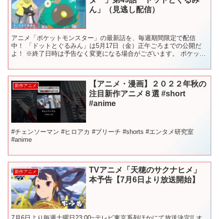
ん」（見逃し配信）
アニメ「ポケットモンスター」の最新話を、毎週期間限定で配信
中！ 「ドットとぐるみん」は5月17日（金）正午ごろまでの公開だ
よ！ ※終了日時は予告なく変更になる場合がございます。 ポケット
モンスター、縮めてポケモン。 この星の不思議な不思議な...
【アニメ・漫画】２０２２年秋の
新作アニメ
注目新作アニメ８選 #short
#anime
#チェンソーマン #ヒロアカ #ブリーチ #shorts #エンタメ研究室
#anime
TVアニメ「天穂のサクナヒメ」
新作アニメ
本予告【7月6日より放送開始】
7月6日より毎週土曜日23:00~テレビ東京系列ほかにて放送決定!! オ