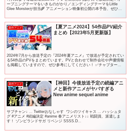
ープニングテーマをいきものがかり／エンディングテーマをLittle
Glee Monsterが担当🌾 アニメーション映像初公開の本予告、ぜひご
覧ください！#米は力だ ❖...
【夏アニメ2024】54作品PV紹介
新作アニメ
まとめ【2023年5月更新版】
2024年7月から放送予定の『2024年夏アニメ』で放送が予定されてい
る54作品のPVをまとめています。PVと合わせて制作会社や声優情報
も掲載していますので、ぜひ参考にしてください！ ✅チャプターリ
スト（目次） 0:00 OP 0:05 -...
【神回】今後放送予定の続編アニ
新作アニメ
メと新作アニメがヤバすぎる
New anime sequel anime
サブチャン↓ ​... Twitterおなしゃす ​​​​​​​​ ワシのツイキャス ​​​...​ ハッシュタ
グ #アニメ​​​ #続編決定 #anime 春アニメリスト↓↓ 戦闘員、派遣しま
す！ ゾンビランドサガ リベンジ SSSS.D...