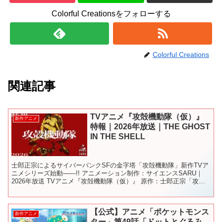
Colorful Creationsをフォローする
Colorful Creations
関連記事
TVアニメ『攻殻機動隊（仮）』
新作アニメ
特報｜2026年放送｜THE GHOST
IN THE SHELL
士郎正宗によるサイバーパンクSFの金字塔「攻殻機動隊」新作TVア
ニメシリーズ始動――!! アニメーション制作：サイエンスSARU｜
2026年放送 TVアニメ『攻殻機動隊（仮）』 原作：士郎正宗「攻殻
機動隊」（講談社 KCデラックス刊） アニ...
【公式】アニメ「ポケットモンス
新作アニメ
ター」第49話「ドットとぐるみ