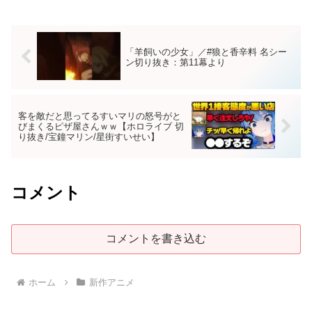
「羊飼いの少女」／#狼と香辛料 名シー
ン切り抜き：第11幕より
客を敵だと思ってるすいマリの怒号がと
びまくるピザ屋さんｗｗ【ホロライブ 切
り抜き/宝鐘マリン/星街すいせい】
コメント
コメントを書き込む
ホーム
新作アニメ