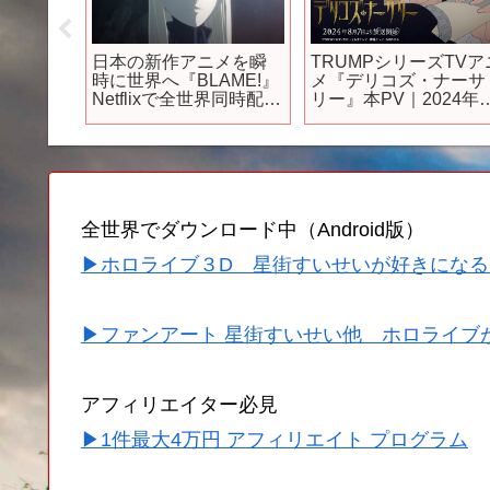
作アニ
日本の新作アニメを瞬
TRUMPシリーズTVア
類最弱
時に世界へ『BLAME!』
メ『デリコズ・ナーサ
最強へ成
Netflixで全世界同時配
リー』本PV｜2024年8
 韓国原
信！
月7日より放送開始！
気を誇
ニメ
判
の感
だけレ
全世界でダウンロード中（Android版）
】
▶ホロライブ３D 星街すいせいが好きになる
▶ファンアート 星街すいせい他 ホロライブ
アフィリエイター必見
▶1件最大4万円 アフィリエイト プログラム