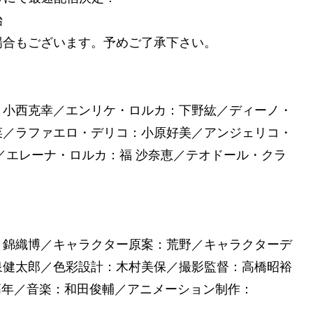
始
場合もございます。予めご了承下さい。
：小西克幸／エンリケ・ロルカ：下野紘／ディーノ・
菜／ラファエロ・デリコ：小原好美／アンジェリコ・
／エレーナ・ロルカ：福 沙奈恵／テオドール・クラ
：錦織博／キャラクター原案：荒野／キャラクターデ
泉健太郎／色彩設計：木村美保／撮影監督：高橋昭裕
野高年／音楽：和田俊輔／アニメーション制作：