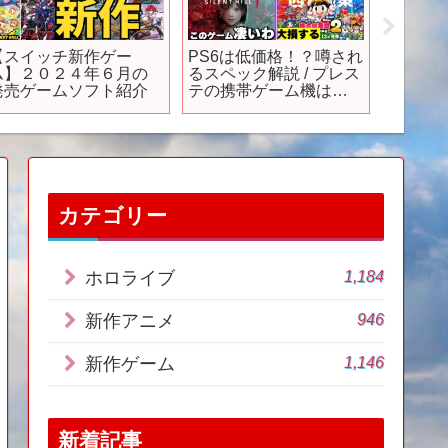
【スイッチ新作ゲー
PS6は低価格！？噂され
新作ア
ム】２０２４年６月の
るスペック解説 / プレス
み♥」
発売ゲームソフト紹介
テの携帯ゲーム機は同
時開発？ / サイレントヒ
ルfがシリーズ最高傑作
か！？【ゲームニュー
スまとめ】
カテゴリー
1,184
ホロライブ
946
新作アニメ
1,146
新作ゲーム
新着記事