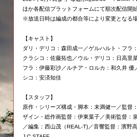
ほか各配信プラットフォームにて順次配信開
※放送日時は編成の都合等により変更となる
【キャスト】
ダリ・デリコ：森田成一／ゲルハルト・フラ
クラシコ：佐藤拓也／ウル・デリコ：日高里
フラ：伊藤彩沙／ルチア・ロルカ：和久井 優
シコ：安済知佳
【スタッフ】
原作・シリーズ構成・脚本：末満健一／監督
ザイン・総作画監督：伊東葉子／美術監督：
／編集：西山茂（REAL-T)／音響監督：濱
J.C.STAFF