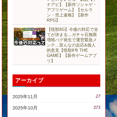
ナアビ】【新作ソシャゲ・
アプリゲーム】【セルラ
ン・売上速報】【新作
RPG】
【怪獣8G】今後の対応で全
てが決まる…ガチャ石無限
増殖バグ発生で運営緊急メ
ンテ…皆んなの反応&個人
的意見【怪獣8号 THE
GAME】【新作ゲームアプ
リ】
アーカイブ
27
2025年11月
373
2025年10月