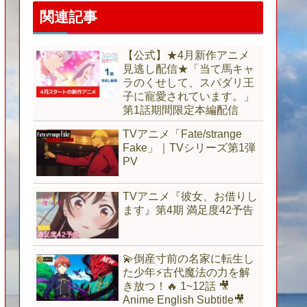
関連記事
【公式】★4月新作アニメ
見逃し配信★「当て馬キャ
ラのくせして、スパダリ王
子に寵愛されています。」
第1話期間限定本編配信
TVアニメ「Fate/strange
Fake」｜TVシリーズ第1弾
PV
TVアニメ『彼女、お借りし
ます』第4期 満足度42予告
💫倒産寸前の名家に転生し
た少年⚡古代魔法の力を解
き放つ！🔥 1~12話 🎥
Anime English Subtitle🎥