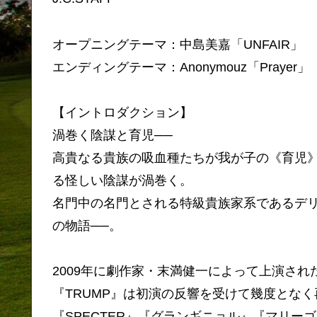
オープニングテーマ：中島美嘉「UNFAIR」
エンディングテーマ：Anonymouz「Prayer」
【イントロダクション】
渦巻く陰謀と育児──
高貴なる貴族の吸血種たちが我が子の《育児》
る怪しい陰謀が渦巻く。
名門中の名門とされる特級貴族家系であるデ
の物語──。
2009年に劇作家・末満健一によって上演され
『TRUMP』は初演の反響を受けて幾度となく
『SPECTER』『グランギニョル』『マリー