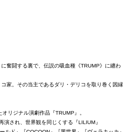
に奮闘する裏で、伝説の吸血種《TRUMP》に纏わ
リコ家。その当主であるダリ・デリコを取り巻く因縁
たオリジナル演劇作品『TRUMP』。
再演され、世界観を同じくする『LILIUM』
ゴールド』『COCOON』『黑世界』『ヴェラキッカ』