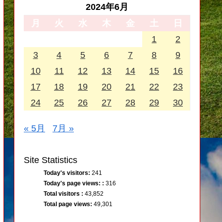
2024年6月
月
火
水
木
金
土
日
1
2
3
4
5
6
7
8
9
10
11
12
13
14
15
16
17
18
19
20
21
22
23
24
25
26
27
28
29
30
« 5月
7月 »
Site Statistics
Today's visitors:
241
Today's page views: :
316
Total visitors :
43,852
Total page views:
49,301