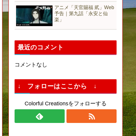
アニメ「天官賜福 貮」Web
予告｜第九話「永安と仙
楽」
最近のコメント
コメントなし
↓ フォローはここから ↓
Colorful Creationsをフォローする