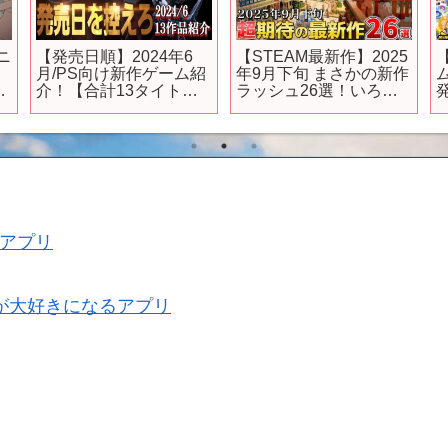
ニ
【発売日順】2024年6
【STEAM最新作】2025
月/PS向け新作ゲーム紹
年9月下旬 まさかの新作
介！【合計13タイト
ラッシュ26選！いろい
ル】PS4/PS5
ろあって超期待作から
名作候補のインディが
集結！
【PS/Switch/Xbox】
アプリ
が大好きになるアプリ