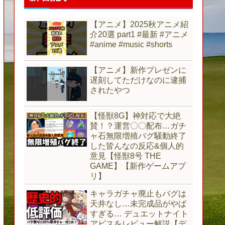
【アニメ】2025秋アニメ紹
介20選 part1 #最新 #アニメ
#anime #music #shorts
【アニメ】新作プレゼンに
遅刻してただけなのに逮捕
されたやつ
【怪獣8G】神対応で大絶
賛！？運営〇〇配布…ガチ
ャ石無限増殖バグ騒動終了
した皆んなの反応&個人的
意見【怪獣8号 THE
GAME】【新作ゲームアプ
リ】
キャラガチャ廃止もバグは
天井なし…未完成品がやば
すぎる… デュエットナイト
アビスをレビュー解説【デ