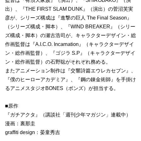
監督は『有頂天家族』（演出）、『SHIROBAKO』（演
出）、『THE FIRST SLAM DUNK』（演出）の菅沼芙実
彦が、シリーズ構成は『進撃の巨人 The Final Season』
（シリーズ構成・脚本）、『WIND BREAKER』（シリー
ズ構成・脚本）の瀬古浩司が、キャラクターデザイン・総
作画監督は『A.I.C.O. Incarnation』（キャラクターデザイ
ン・総作画監督）、『ゴジラ S.P』（キャラクターデザイ
ン・総作画監督）の石野聡がそれぞれ務める。
またアニメーション制作は『交響詩篇エウレカセブン』、
『僕のヒーローアカデミア』、『鋼の錬金術師』を手掛け
るアニメスタジオBONES（ボンズ）が担当する。
■原作
『ガチアクタ』（講談社「週刊少年マガジン」連載中）
漫画：裏那圭
graffiti design：晏童秀吉