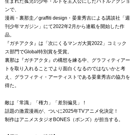
生まれた孤児の少年・ルドを主人公にしたバトルアクショ
ンで、
漫画・裏那圭／graffiti design・晏童秀吉による講談社「週
刊少年マガジン」にて2022年2月から連載を開始した作
品。
『ガチアクタ』は「次にくるマンガ大賞2022」コミック
ス部門でGlobal特別賞を受賞。
裏那は『ガチアクタ』の構想を練る中、グラフィティアー
トを取り入れることでより面白くなるのではないかと考
え、グラフィティ・アーティストである晏童秀吉の協力を
得た。
敵は「常識」「権力」「差別偏見」！
話題の激震漫画が、ついに2025年TVアニメ化決定！
制作はアニメスタジオBONES（ボンズ）が担当する。