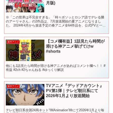
月版)
※「この世界は不完全すぎる」「時々ボソッとロシア語でデレる隣
のアーリャさん」の2作品は、7月放送開始の夏アニメになりまし
た。 2024年4月から放送予定の春アニメ全64作品を、公式PVと一緒
に紹介しています。(※2/17時点の情報) 制作会...
【コメ欄有益】1話見たら時間が
新作アニメ
溶ける神アニメ挙げてけw
#shorts
他にも1話見たら時間が溶ける神アニメがあればコメント欄へ！！ #
有益 #2ch #2ちゃんねる #ゆっくり解説
TVアニメ『デッドアカウント』
新作アニメ
PV第1弾｜テレビ朝日系にて
2026年1月より放送開始
テレビ朝日系全国24局ネット“IMAnimation”枠にて2026年1月より毎