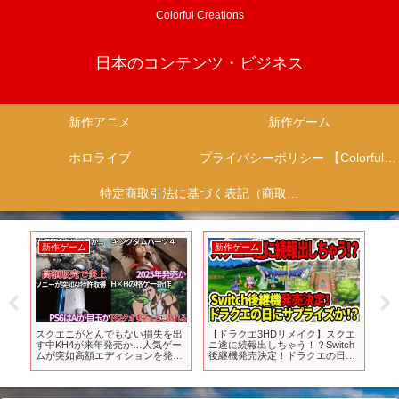
Colorful Creations
日本のコンテンツ・ビジネス
新作アニメ
新作ゲーム
ホロライブ
プライバシーポリシー 【Colorful Creation】
特定商取引法に基づく表記（商取引に関する開示）
新作ゲーム
新作ゲーム
新
た
スクエニがとんでもない損失を出
【ドラクエ3HDリメイク】スクエ
個人
ゲ
す中KH4が来年発売か…人気ゲー
ニ遂に続報出しちゃう！？Switch
メ 
のコ
ムが突如高額エディションを発表
後継機発売決定！ドラクエの日に
ニ
してユーザーがブチギレる…新作
サプライズ！？
H×Hの格ゲーが不安すぎる…PS6
はAI機能が目玉になりそう