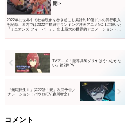
開＞
2022年に世界中で社会現象を巻き起こし累計約10億ドルの興行収入
を記録、国内では2022年度興行ランキング洋画アニメNO.1に輝いた
『ミニオンズ フィーバー』。史上最大の世界的アニメーション・シ
リーズが今年の夏、『怪盗グルー』シリーズとし...
TVアニメ「魔導具師ダリヤはうつむかな
い」第2弾PV
『無職転生Ⅱ』第22話「親」次回予告／
ナレーション：パウロ(CV.森川智之)
コメント