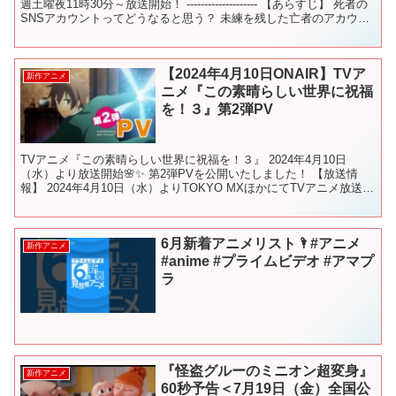
週土曜夜11時30分～放送開始！ -------------------- 【あらすじ】 死者の
SNSアカウントってどうなると思う？ 未練を残した亡者のアカウ
ン...
【2024年4月10日ONAIR】TVア
新作アニメ
ニメ『この素晴らしい世界に祝福
を！３』第2弾PV
TVアニメ『この素晴らしい世界に祝福を！３』 2024年4月10日
（水）より放送開始🌸✨ 第2弾PVを公開いたしました！ 【放送情
報】 2024年4月10日（水）よりTOKYO MXほかにてTVアニメ放送開
始！ TOKYO MX： 4月10...
6月新着アニメリスト🌂#アニメ
新作アニメ
#anime #プライムビデオ #アマプ
ラ
『怪盗グルーのミニオン超変身』
新作アニメ
60秒予告＜7月19日（金）全国公