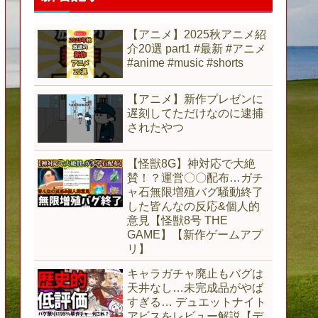
【アニメ】2025秋アニメ紹
介20選 part1 #最新 #アニメ
#anime #music #shorts
【アニメ】新作プレゼンに
遅刻してただけなのに逮捕
されたやつ
【怪獣8G】神対応で大絶
賛！？運営〇〇配布…ガチ
ャ石無限増殖バグ騒動終了
した皆んなの反応&個人的
意見【怪獣8号 THE
GAME】【新作ゲームアプ
リ】
キャラガチャ廃止もバグは
天井なし…未完成品がやば
すぎる… デュエットナイト
アビスをレビュー解説【デ