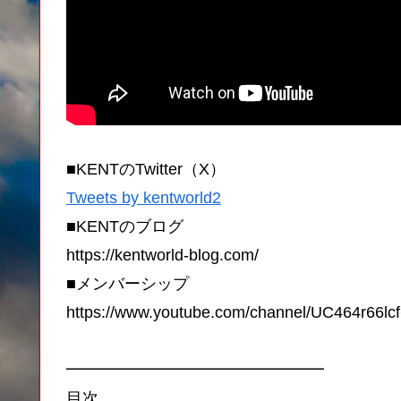
■KENTのTwitter（X）
Tweets by kentworld2
■KENTのブログ
https://kentworld-blog.com/
■メンバーシップ
https://www.youtube.com/channel/UC464r66lc
━━━━━━━━━━━━━━━━
目次