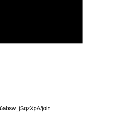
f6absw_jSqzXpA/join