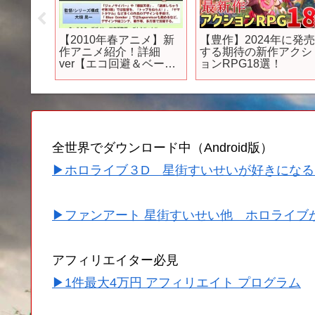
】2024
【怪獣8G】新作無料ア
【最高難度】歴代RPG
ジでヤバ
プリ『怪獣８号 THE
の入手困難すぎるレア
領発揮イ
GAME』を徹底解説！こ
アイテム3選
ラッシ
れ見てスタートダッシ
ュを決めろ！#怪獣8G #
box】
怪獣8号ゲーム
全世界でダウンロード中（Android版）
▶ホロライブ３D 星街すいせいが好きになる
▶ファンアート 星街すいせい他 ホロライブ
アフィリエイター必見
▶1件最大4万円 アフィリエイト プログラム