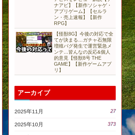
ナアビ】【新作ソシャゲ・
アプリゲーム】【セルラ
ン・売上速報】【新作
RPG】
【怪獣8G】今後の対応で全
てが決まる…ガチャ石無限
増殖バグ発生で運営緊急メ
ンテ…皆んなの反応&個人
的意見【怪獣8号 THE
GAME】【新作ゲームアプ
リ】
アーカイブ
27
2025年11月
373
2025年10月