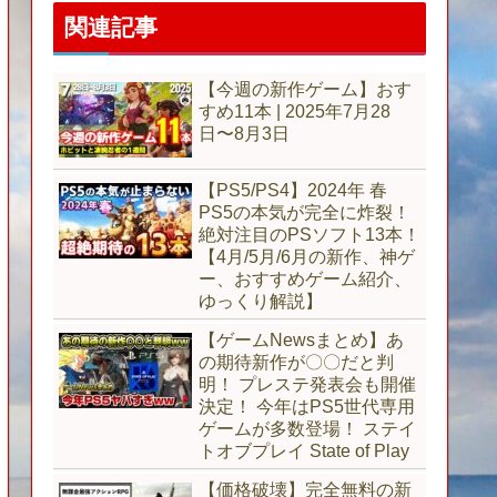
関連記事
【今週の新作ゲーム】おす
すめ11本 | 2025年7月28
日〜8月3日
【PS5/PS4】2024年 春
PS5の本気が完全に炸裂！
絶対注目のPSソフト13本！
【4月/5月/6月の新作、神ゲ
ー、おすすめゲーム紹介、
ゆっくり解説】
【ゲームNewsまとめ】あ
の期待新作が〇〇だと判
明！ プレステ発表会も開催
決定！ 今年はPS5世代専用
ゲームが多数登場！ ステイ
トオブプレイ State of Play
【価格破壊】完全無料の新