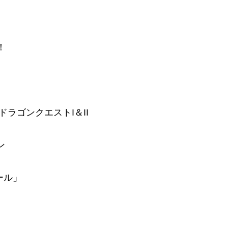
！
 ドラゴンクエストI＆II
ン
ボール」