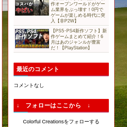
作オープンワールドがゲー
ム業界をぶっ壊す！0円で
ゲームが楽しめる時代に突
入【非P2W】
【PS5･PS4新作ソフト】新
作ゲームまとめて紹介！6
月はあのジャンルが豊富
だ！【PlayStation】
最近のコメント
コメントなし
↓ フォローはここから ↓
Colorful Creationsをフォローする