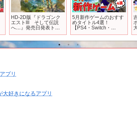
2秒でやられるサイボー
【PS5新作ソフト紹介】
グヒーロー【新作アニ
6月に発売される新作ソ
メ】
フトまとめて紹介しま
す！ついにエルデンリ
ングのDLCが来る
ぞ・・・【PS5おすすめ
ゲーム紹介】
ロ
アプリ
が大好きになるアプリ