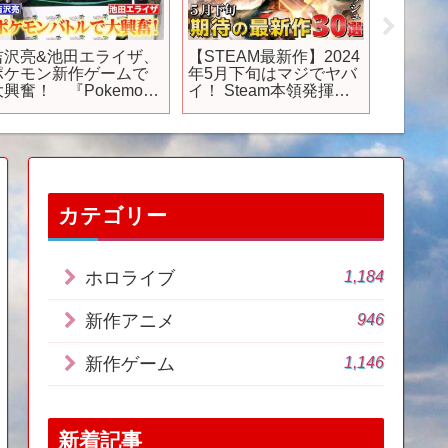
「マクロスの新作ゲー
2026年発売｜絶対買い
TVアニ
ムがクソゲー？ SNS等
たい話題のおすすめ新
Pocke
で批判・低評価だらけ
作ゲーム20選
になってしまう！？」
【switch/PS5/PS4/XBO
【ネットの反応集・ゲ
X/steam】【おすすめゲ
ームレビュー】【マク
ーム紹介】
ス Shooting Insight(
シューティングインサ
イト)】
カテゴリー
1,184
ホロライブ
946
新作アニメ
1,146
新作ゲーム
新着記事