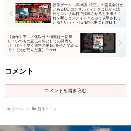
新作ゲーム「黒神話: 悟空」の開発会社が
とあるDEIコンサルティング会社から法
外なコンサル料で指導させろと要求！こ
れを断るとメディアぐるみで攻撃されて
いるという・・IGNの記事にも注目！
【新作】アニメ化以外の情報は一切無
し！いつもの宣伝材料としての発表だ
け、ほら！早く無料の第1話を読んで読ん
で！【光が死んだ夏】#short
コメント
コメントを書き込む
ホーム
新作アニメ