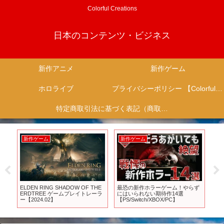
Colorful Creations
日本のコンテンツ・ビジネス
新作アニメ
新作ゲーム
ホロライブ
プライバシーポリシー 【Colorful Creation】
特定商取引法に基づく表記（商取引に関する開示）
新作ゲーム
新作ゲーム
新
超
ELDEN RING SHADOW OF THE
最恐の新作ホラーゲーム！やらず
20
『
ERDTREE ゲームプレイトレーラ
にはいられない期待作14選
の
ー【2024.02】
【PS/Switch/XBOX/PC】
【PS