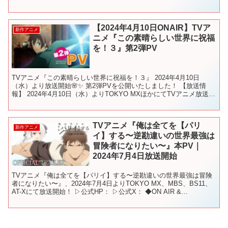
2021年に「少年ジャン...
【2024年4月10日ONAIR】TVア
新作アニメ
ニメ『この素晴らしい世界に祝福
を！３』第2弾PV
TVアニメ『この素晴らしい世界に祝福を！３』 2024年4月10日
（水）より放送開始🌸✨ 第2弾PVを公開いたしました！ 【放送情
報】 2024年4月10日（水）よりTOKYO MXほかにてTVアニメ放送開
始！ TOKYO MX： 4月10...
TVアニメ『俺は全てを【パリ
新作アニメ
イ】する〜逆勘違いの世界最強は
冒険者になりたい〜』本PV｜
2024年7月4日放送開始
TVアニメ『俺は全てを【パリイ】する〜逆勘違いの世界最強は冒険
者になりたい〜』、2024年7月4日よりTOKYO MX、MBS、BS11、
AT-Xにて放送開始！ ▷公式HP： ▷公式X： ◆ON AIR &
STREAMING 2024年7...