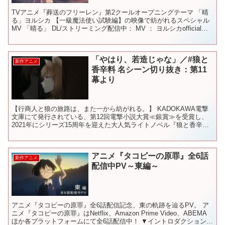
TVアニメ『葬送のフリーレン』第2クールオープニングテーマ 「晴
る」ヨルシカ 【一級魔法使い試験編】の映像で紡がれるスペシャル
MV 「晴る」 DL/ストリーミング配信中： MV ： ヨルシカofficial
HP： ヨルシカofficial...
「やはり、若造じゃな」／#狼と
新作アニメ
香辛料 名シーン切り抜き：第11
幕より
【行商人と狼の旅路は、また一から紡がれる。】 KADOKAWA電撃
文庫にて発行されている、第12回電撃小説大賞≪銀賞≫を受賞し、
2021年にシリーズ15周年を迎えた大人気ライトノベル『狼と香辛
料』。 現在ではシリーズ累計発行部数500万部を...
アニメ『タコピーの原罪』全6話
新作アニメ
配信中PV～東編～
アニメ『タコピーの原罪』全6話配信記念、東の軌跡を辿るPV。 ア
ニメ『タコピーの原罪』はNetflix、Amazon Prime Video、ABEMA
ほか各プラットフォームにて全6話配信中！ ▼イントロダクション