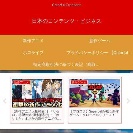
Colorful Creations
日本のコンテンツ・ビジネス
新作アニメ
新作ゲーム
ホロライブ
プライバシーポリシー 【Colorful Creation】
特定商取引法に基づく表記（商取引に関する開示）
新作アニメ
新作ゲーム
新
な
【新作アニメ大量発表!!】『リゼ
【ブロスタ】Supercellが放つ新作
Am
？
ロ』待望の第3期制作決定！『ホ
ゲーム！グローバルリリース！
由
ティ
リミヤ』まさかの新作アニメ化！
#sh
ア
～世界最大級のアニメイベント
『AnimeJapan 2023』アニメ情報
ビ
まとめ～【ヒロアカ7期、呪術2
期】