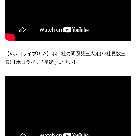
【#ホ口ライブGTA】ホ口社の問題児三人組(※社員数三
名)【ホロライブ / 星街すいせい】