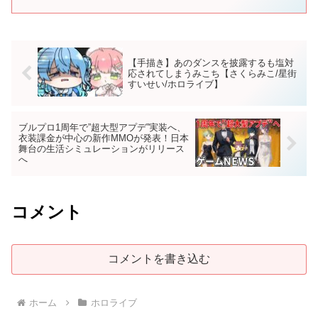
新グッズ情報などを速報性をもって発信します。 また、...
【手描き】あのダンスを披露するも塩対
応されてしまうみこち【さくらみこ/星街
すいせい/ホロライブ】
ブルプロ1周年で”超大型アプデ”実装へ、
衣装課金が中心の新作MMOが発表！日本
舞台の生活シミュレーションがリリース
へ
コメント
コメントを書き込む
ホーム
ホロライブ