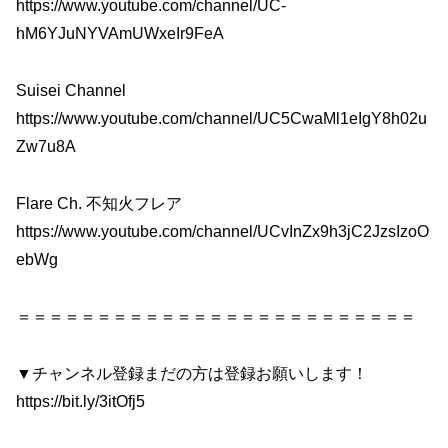
https://www.youtube.com/channel/UC-
hM6YJuNYVAmUWxeIr9FeA
Suisei Channel
https://www.youtube.com/channel/UC5CwaMl1eIgY8h02u
Zw7u8A
Flare Ch. 不知火フレア
https://www.youtube.com/channel/UCvInZx9h3jC2JzsIzoO
ebWg
＝＝＝＝＝＝＝＝＝＝＝＝＝＝＝＝＝＝＝＝＝＝＝＝＝
▼チャンネル登録まだの方は登録お願いします！
https://bit.ly/3itOfj5