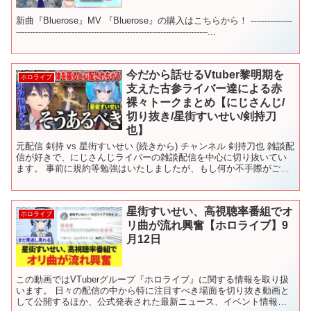
新曲『Bluerose』MV 『Bluerose』の購入はこちらから！ ---------------
---------------------------------------------------------------------...
今だから話せるVtuber黎明期を
ホロライブ
支えた古参ライバー達による赤
裸々トークまとめ【にじさんじ/
切り抜き/星街すいせい/剣持刀
也】
元配信 剣持 vs 星街すいせい (続きから) チャンネル 剣持刀也 雑談配
信が好きで、にじさんじライバーの雑談配信を中心に切り抜いてい
ます。 事前に規約等勉強はいたしましたが、もし何か不手際がござ
いましたらコメントかTwitterのDMで...
星街すいせい、高視聴率番組でオ
ホロライブ
リ曲が流れ興奮【ホロライブ】9
月12日
この動画ではVTuberグループ『ホロライブ』に関する情報を取り扱
います。 日々の配信の中から特に注目すべき場面を切り抜き動画と
して公開するほか、公式発表された最新ニュース、イベント情報、