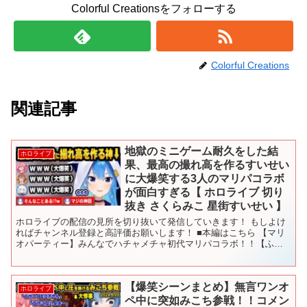
Colorful Creationsをフォローする
Colorful Creations
関連記事
地獄のミニゲーム耐久をした結
ホロライブ
果、最高の撮れ高を作るすいせい
に大爆笑する3人のマリパコラボ
が面白すぎる【 ホロライブ 切り
抜き さくらみこ 星街すいせい 】
ホロライブの配信の見所を切り抜いて発信していきます！ もしよけ
ればチャンネル登録と高評価お願いします！ ■本編はこちら 【マリ
オパーティー】みんなでハチャメチャ初代マリパコラボ！！【ふぶ
みっころめっと】 ■チャンネル登録はこちら ※当チャン...
【爆笑シーンまとめ】無言ワンオ
ホロライブ
ペ中に突如みこち参戦！！コメン