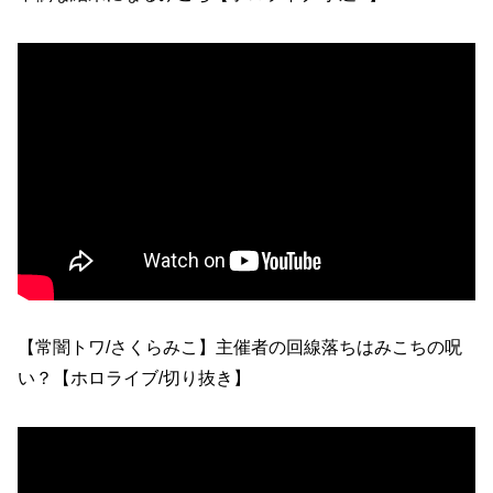
【常闇トワ/さくらみこ】主催者の回線落ちはみこちの呪
い？【ホロライブ/切り抜き】