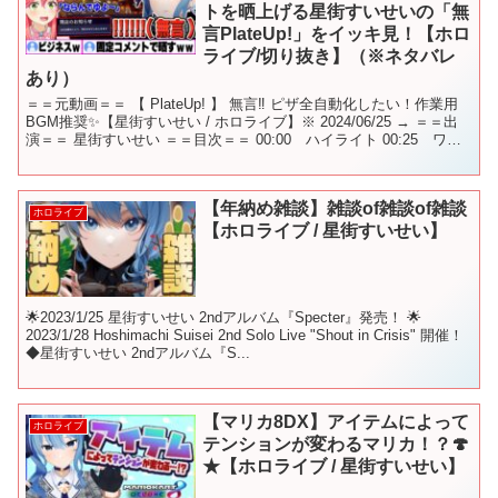
トを晒上げる星街すいせいの「無
言PlateUp!」をイッキ見！【ホロ
ライブ/切り抜き】（※ネタバレ
あり）
＝＝元動画＝＝ 【 PlateUp! 】 無言‼ ピザ全自動化したい！作業用
BGM推奨✨【星街すいせい / ホロライブ】※ 2024/06/25 → ＝＝出
演＝＝ 星街すいせい ＝＝目次＝＝ 00:00 ハイライト 00:25 ワン
オペ台パ...
【年納め雑談】雑談of雑談of雑談
ホロライブ
【ホロライブ / 星街すいせい】
🌟2023/1/25 星街すいせい 2ndアルバム『Specter』発売！ 🌟
2023/1/28 Hoshimachi Suisei 2nd Solo Live "Shout in Crisis" 開催！
◆星街すいせい 2ndアルバム『S...
【マリカ8DX】アイテムによって
ホロライブ
テンションが変わるマリカ！？🍄
★【ホロライブ / 星街すいせい】