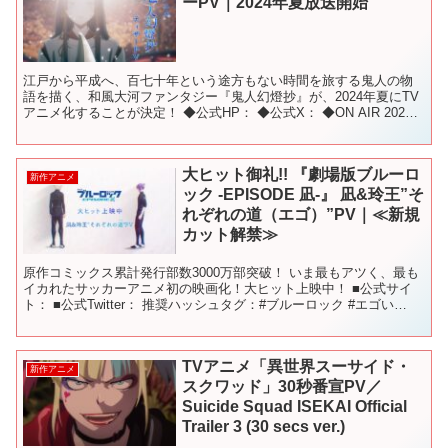
ーPV｜2024年夏放送開始
江戸から平成へ、百七十年という途方もない時間を旅する鬼人の物
語を描く、和風大河ファンタジー『鬼人幻燈抄』が、2024年夏にTV
アニメ化することが決定！ ◆公式HP： ◆公式X： ◆ON AIR 2024
年夏TVアニメ放送 ◆Introduc...
大ヒット御礼!! 『劇場版ブルーロ
新作アニメ
ック -EPISODE 凪-』 凪&玲王”そ
れぞれの道（エゴ）”PV｜≪新規
カット解禁≫
原作コミックス累計発行部数3000万部突破！ いま最もアツく、最も
イカれたサッカーアニメ初の映画化！大ヒット上映中！ ■公式サイ
ト： ■公式Twitter： 推奨ハッシュタグ：#ブルーロック #エゴい
#bluelock #エピ凪 ■ストーリ...
TVアニメ「異世界スーサイド・
新作アニメ
スクワッド」30秒番宣PV／
Suicide Squad ISEKAI Official
Trailer 3 (30 secs ver.)