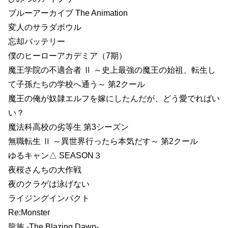
ブルーアーカイブ The Animation
変人のサラダボウル
忘却バッテリー
僕のヒーローアカデミア（7期）
魔王学院の不適合者 Ⅱ ～史上最強の魔王の始祖、転生し
て子孫たちの学校へ通う～ 第2クール
魔王の俺が奴隷エルフを嫁にしたんだが、どう愛でればい
い？
魔法科高校の劣等生 第3シーズン
無職転生 Ⅱ ～異世界行ったら本気だす～ 第2クール
ゆるキャン△ SEASON３
夜桜さんちの大作戦
夜のクラゲは泳げない
ライジングインパクト
Re:Monster
龍族 -The Blazing Dawn-