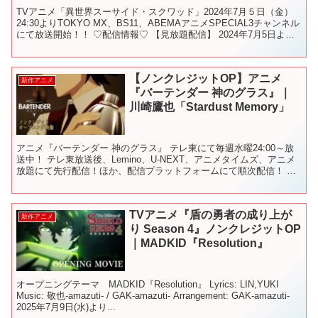
TVアニメ「異世界スーサイド・スクワッド」2024年7月５日（金）
24:30よりTOKYO MX、BS11、ABEMAアニメSPECIAL3チャンネル
にて放送開始！！ ♡配信情報♡ 【見放題配信】 2024年7月5日よ
り 毎週（金）25:0...
【ノンクレジットOP】アニメ
新作アニメ
『バーテンダー 神のグラス』｜
川崎鷹也「Stardust Memory」
アニメ『バーテンダー 神のグラス』 テレ東にて毎週水曜24:00～放
送中！ テレ東放送後、Lemino、U-NEXT、アニメタイムズ、アニメ
放題にて先行配信！ほか、配信プラットフォームにて順次配信！ ノ
ンクレジットオープニング映像公開！ オ...
TVアニメ『盾の勇者の成り上が
新作アニメ
り Season 4』ノンクレジットOP
｜MADKID『Resolution』
オープニングテーマ MADKID『Resolution』 Lyrics: LIN,YUKI
Music: 敬也-amazuti- / GAK-amazuti- Arrangement: GAK-amazuti-
2025年7月9日(水)より...