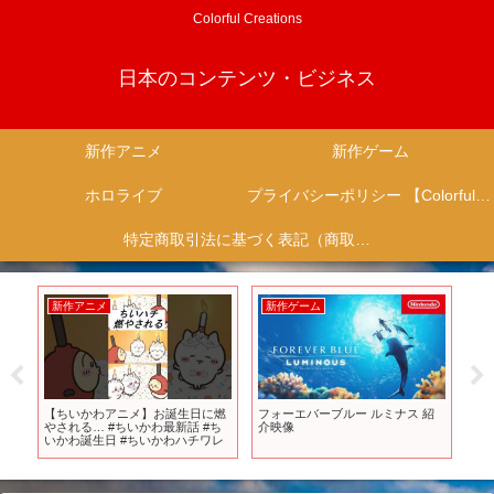
Colorful Creations
日本のコンテンツ・ビジネス
新作アニメ
新作ゲーム
ホロライブ
プライバシーポリシー 【Colorful Creation】
特定商取引法に基づく表記（商取引に関する開示）
新作ゲーム
新作アニメ
新作ゲーム
ォーエバーブルー ルミナス 紹
もはや殿堂入りといえるラブコメ
【Steam新
映像
3選！ #アニメ #アニメ紹介 #アニ
ーアクション
メレビュー #アニメ評価 #新作ア
Steam最新作
ニメ #推薦アニメ #オタク #フィギ
月第5週】
ュア #アニソン #short #shorts #社
長