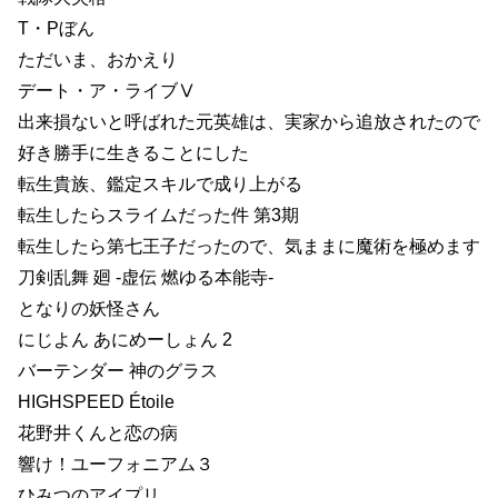
T・Pぼん
ただいま、おかえり
デート・ア・ライブⅤ
出来損ないと呼ばれた元英雄は、実家から追放されたので
好き勝手に生きることにした
転生貴族、鑑定スキルで成り上がる
転生したらスライムだった件 第3期
転生したら第七王子だったので、気ままに魔術を極めます
刀剣乱舞 廻 -虚伝 燃ゆる本能寺-
となりの妖怪さん
にじよん あにめーしょん 2
バーテンダー 神のグラス
HIGHSPEED Étoile
花野井くんと恋の病
響け！ユーフォニアム３
ひみつのアイプリ