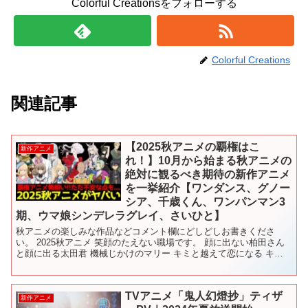
Colorful Creationsをフォローする
Colorful Creations
関連記事
【2025秋アニメの覇権はこ
新作アニメ
れ！】10月から始まる秋アニメの
絶対に観るべき期待の新作アニメ
を一挙紹介【ワンダンス、グノー
シア、千歳くん、ワンパンマン3
期、ウマ娘シンデレラグレイ、さいひと】
秋アニメの楽しみな作品などコメント欄にどしどしお書きくださ
い。 2025秋アニメ 笑顔のたえない職場です。 顔に出ない柏田さん
と顔に出る太田君 機械じかけのマリー キミと越えて恋になる キャ
ッツ♥アイ グノーシア さわらないで小手指くん S...
TVアニメ「鬼人幻燈抄」ティザ
新作アニメ