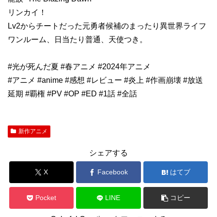
リンカイ！
Lv2からチートだった元勇者候補のまったり異世界ライフ
ワンルーム、日当たり普通、天使つき。
#光が死んだ夏 #春アニメ #2024年アニメ
#アニメ #anime #感想 #レビュー #炎上 #作画崩壊 #放送
延期 #覇権 #PV #OP #ED #1話 #全話
新作アニメ
シェアする
X
Facebook
はてブ
Pocket
LINE
コピー