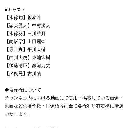
●キャスト
【水篠旬】坂泰斗
【諸菱賢太】中村源太
【水篠葵】三川華月
【向坂雫】上田麗奈
【最上真】平川大輔
【白川大虎】東地宏樹
【後藤清臣】銀河万丈
【犬飼晃】古川慎
◆著作権について
チャンネル内における動画にて使用・掲載している画像・
動画などの著作権・肖像権等は全て各権利所有者様に帰属
いたします。