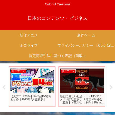
Colorful Creations
日本のコンテンツ・ビジネス
新作アニメ
新作ゲーム
ホロライブ
プライバシーポリシー 【Colorful Creation】
特定商取引法に基づく表記（商取引に関する開示）
新作アニメ
新作アニメ
新
特
【夏アニメ2024】54作品PV紹介
新顔に厳しい社会・・・!!TVアニ
【
h
まとめ【2023年5月更新版】
メ『 #百姓貴族 』９頭目 #牛社会
ラ
-」
【原作】 #荒川弘 【制作】Pie in
連
the sky #Shorts
【PS