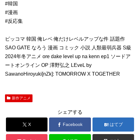
#韓国
#漫画
#反応集
ピッコマ 韓国 俺レベ 俺だけレベルアップな件 話題作
SAO GATE なろう 漫画 コミック 小説 人類最弱兵器 S級
2024年冬アニメ ore dake level up na kenn ep1 ソードア
ートオンライン OP 澤野弘之 LEveL by
SawanoHiroyuki[nZk]: TOMORROW X TOGETHER
新作アニメ
シェアする
X
Facebook
はてブ