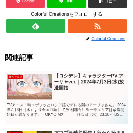
Pocket
LINE
コピー
Colorful Creationsをフォローする
Colorful Creations
関連記事
【ロシデレ】キャラクターPV ア
新作アニメ
ーリャver.｜2024年7月3日(水)放
送開始
TVアニメ「時々ボソッとロシア語でデレる隣のアーリャさん」 2024
年7月3日（水）より全国24局にて放送開始！ ※一部エリアは放送開
始日が異なります。 TOKYO MX 7月3日（水）23:30～ BS日
テレ 7月3日（水）...
アマプラ独占配信！秋から始まる