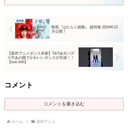
が、この夏公開！ 【最新情報はこ...
映画『はたらく細胞』 超特報 2024年12
月公開！
【新作アニメダンス本家】TikTok大バズ
り中あの曲でかわいいダンスが完成！！
【see tinh】
コメント
コメントを書き込む
ホーム
新作アニメ