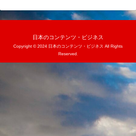
日本のコンテンツ・ビジネス
Copyright © 2024 日本のコンテンツ・ビジネス All Rights
Reserved.