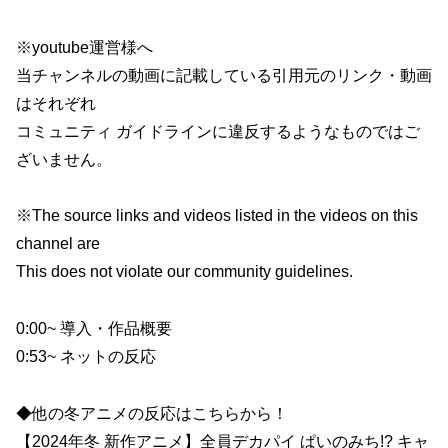
※youtube運営様へ
当チャンネルの動画に記載している引用元のリンク・動画
はそれぞれ
コミュニティ ガイドラインに違反するようなものではご
ざいません。
※The source links and videos listed in the videos on this
channel are
This does not violate our community guidelines.
0:00~ 導入・作品概要
0:53~ ネットの反応
◆他の冬アニメの反応はこちらから！
【2024年冬 新作アニメ】全員デカパイ ぱいのみち!? キャ