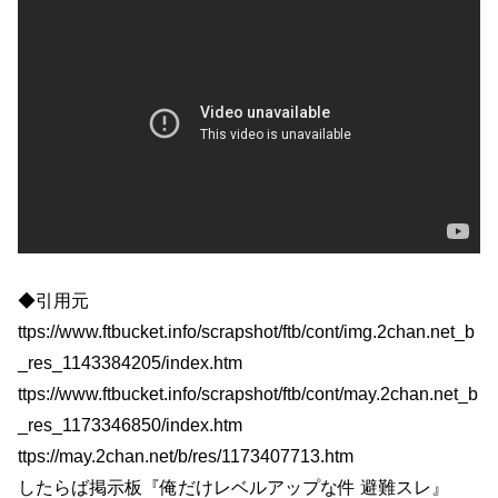
◆引用元
ttps://www.ftbucket.info/scrapshot/ftb/cont/img.2chan.net_b
_res_1143384205/index.htm
ttps://www.ftbucket.info/scrapshot/ftb/cont/may.2chan.net_b
_res_1173346850/index.htm
ttps://may.2chan.net/b/res/1173407713.htm
したらば掲示板『俺だけレベルアップな件 避難スレ』