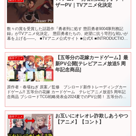
新作アニメ
ザーPV｜TVアニメ化決定
数々の賞を受賞した話題作『勇者刑に処す 懲罰勇者9004隊刑務記
録』がTVアニメ化決定。 懲罰勇者たちの、絶望に抗う苛烈な戦いが
幕を上げる――。 ■TVアニメ公式サイト ■公式X ■INTRODUCTION
ロケット商会による小説『勇者刑に...
【五等分の花嫁カードゲーム】最
新作アニメ
新PV公開[テレビアニメ放送5 周
年記念商品]
原作者・春場ねぎ 原案／監修 ブシロード新作トレーディングカー
ドゲーム!! 五等分の花嫁 カードゲーム テレビアニメ放送5 周年記
念商品 ブシロードTCG戦略発表会2024夏でのPV公開！ 五等分の花
嫁 カードゲーム スタートデッキ 発売日...
お互いにオレオレ詐欺しあうやつ
新作アニメ
【アニメ】【コント】