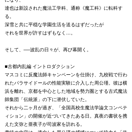
達也は新設された魔法工学科、通称《魔工科》に転科す
る。
深雪と共に平穏な学園生活を送るはずだったが
それを世界が許すはずもなく…。
そして、──波乱の日々が、再び幕開く。
■古都内乱編 イントロダクション
マスコミに反魔法師キャンペーンを仕掛け、九校戦で行わ
れたパラサイドールの性能実験に介入した周公瑾。彼は横
浜を離れ、京都を中心とした地域を勢力圏とする古式魔法
師集団「伝統派」の下に潜伏していた。
それから二ヶ月が過ぎ、「全国高校生魔法学論文コンペテ
ィション」の開催が近づいてきたある日。真夜の書状を携
えた文弥と亜夜子が司波家を訪れる。