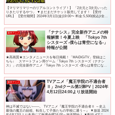
【マリマリマリーのリアルコントライブ！】 「2次元と3次元いった
りきたりするやつ」 ▼まだまだチケット販売してます！ 【受付
URL】 【受付期間】2024年3月1日(金)19:00〜 料金:5,500(税込)/全席
指定 ▼日時・場所 202...
「ナナシス」完全新作アニメの特
新作アニメ
報解禁！今夏上映 「Tokyo 7th
シスターズ -僕らは青空になる-」
特報が公開
★高画質★エンタメニュースを毎日掲載！「MAiDiGiTV」登録はこ
ちら↓ スマートフォン用ゲーム「Tokyo 7th シスターズ（ナナシ
ス）」の完全新作アニメ「Tokyo 7th シスターズ -僕らは青空にな
る-」が、2020年夏に期間...
TVアニメ「魔王学院の不適合者
新作アニメ
Ⅱ」2ndクール第1弾PV｜2024年
4月12日24:00より放送開始
神は不滅ではない――。 TVアニメ『魔王学院の不適合者Ⅱ ～史上
最強の魔王の始祖、転生して子孫たちの学校に通う～』 ▼放送 2024
年4月12日より各局にて毎週金曜24:00～放送開始！ ▼配信 dアニメ