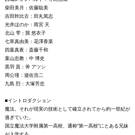
柴田美月：佐藤聡美
吉田幹比古：田丸篤志
光井ほのか：雨宮 天
北山 雫：巽 悠衣子
七草真由美：花澤香菜
四葉真夜：斎藤千和
葉山忠教：中 博史
黒羽 貢：斧 アツシ
周公瑾：遊佐浩二
九島 烈：大塚芳忠
■イントロダクション
魔法。それが現実の技術として確立されてから約一世紀が
過ぎていた。
国立魔法大学附属第一高校、通称“第一高校”にとある兄妹
が入学する。