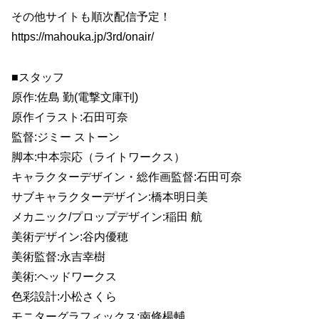
その他サイトも順次配信予定！
https://mahouka.jp/3rd/onair/
■スタッフ
原作:佐島 勤(電撃文庫刊)
原作イラスト:石田可奈
監督:ジミー ストーン
脚本:中本宗応（ライトワークス）
キャラクターデザイン・総作画監督:石田可奈
サブキャラクターデザイン:橋本明日美
メカニック/プロップデザイン:稲田 航
美術デザイン:谷内優穂
美術監督:永吉幸樹
美術:ヘッドワークス
色彩設計:小松さくら
モニターグラフィックス:南條楊輔