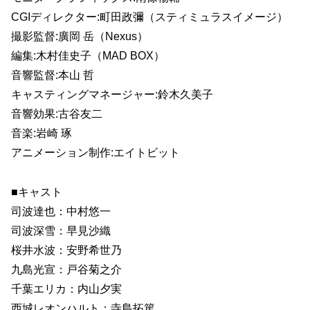
CGIディレクター:町田政彌（スティミュラスイメージ）
撮影監督:廣岡 岳（Nexus）
編集:木村佳史子（MAD BOX）
音響監督:本山 哲
キャスティングマネージャー:鈴木久美子
音響効果:古谷友二
音楽:岩崎 琢
アニメーション制作:エイトビット
■キャスト
司波達也：中村悠一
司波深雪：早見沙織
桜井水波：安野希世乃
九島光宣：戸谷菊之介
千葉エリカ：内山夕実
西城レオンハルト：寺島拓篤