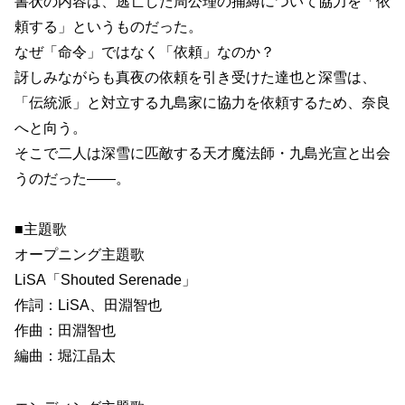
書状の内容は、逃亡した周公瑾の捕縛について協力を「依
頼する」というものだった。
なぜ「命令」ではなく「依頼」なのか？
訝しみながらも真夜の依頼を引き受けた達也と深雪は、
「伝統派」と対立する九島家に協力を依頼するため、奈良
へと向う。
そこで二人は深雪に匹敵する天才魔法師・九島光宣と出会
うのだった――。
■主題歌
オープニング主題歌
LiSA「Shouted Serenade」
作詞：LiSA、田淵智也
作曲：田淵智也
編曲：堀江晶太