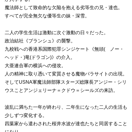
魔法師として致命的な欠陥を抱える劣等生の兄・達也。
すべてが完全無欠な優等生の妹・深雪。
二人の学生生活は激動に次ぐ激動の日々だった。
政治結社《ブランシュ》の襲撃。
九校戦への香港系国際犯罪シンジケート《無頭( ノー・
ヘッド・)竜(ドラゴン)》の介入。
大亜連合軍の横浜への侵攻。
人の精神に取り憑いて変質させる魔物パラサイトの出現。
そしてUSNA軍魔法師部隊スターズ総隊長アンジー・シリ
ウスことアンジェリーナ＝クドウ＝シールズの来訪。
波乱に満ちた一年が終わり、二年生になった二人の生活も
少しずつ変化する。
四葉家から遣わされた桜井水波が達也たちと同居すること
になり、