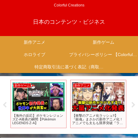
Colorful Creations
日本のコンテンツ・ビジネス
新作アニメ
新作ゲーム
ホロライブ
プライバシーポリシー 【Colorful Creation】
特定商取引法に基づく表記（商取引に関する開示）
新作アニメ
新作アニメ
新
【第31話】ボクの仲間
『野原ひろし 昼飯の流儀』がSNS
【呪
！
【BEYBLADE X】
を席巻中！ #アニメ#アニメ紹介 #
た
イ
アニメレビュー #アニメ評価 #新
な
ー
作アニメ #オタク #フィギュア #ア
#反
げ
ニソン #short #shorts #社長
ニ