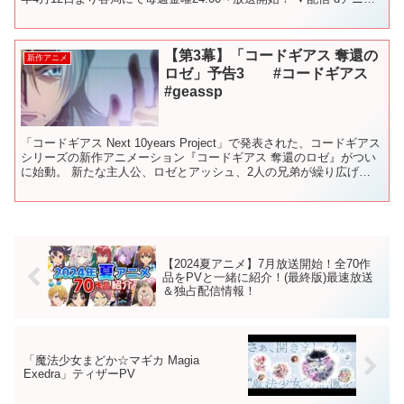
ストアにて地上波同時・単独最速配信決...
【第3幕】「コードギアス 奪還の
新作アニメ
ロゼ」予告3 #コードギアス
#geassp
「コードギアス Next 10years Project」で発表された、コードギアス
シリーズの新作アニメーション『コードギアス 奪還のロゼ』がつい
に始動。 新たな主人公、ロゼとアッシュ、2人の兄弟が繰り広げ
る“奪還”の物語が、新時代を切り開...
【2024夏アニメ】7月放送開始！全70作
品をPVと一緒に紹介！(最終版)最速放送
＆独占配信情報！
「魔法少女まどか☆マギカ Magia
Exedra」ティザーPV