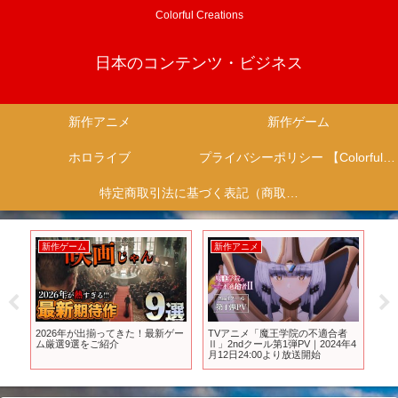
Colorful Creations
日本のコンテンツ・ビジネス
新作アニメ
新作ゲーム
ホロライブ
プライバシーポリシー 【Colorful Creation】
特定商取引法に基づく表記（商取引に関する開示）
新作ゲーム
新作アニメ
新
ャド
2026年が出揃ってきた！最新ゲー
TVアニメ「魔王学院の不適合者
【
プ
ム厳選9選をご紹介
Ⅱ」2ndクール第1弾PV｜2024年4
年
を
月12日24:00より放送開始
LC
R2