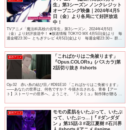
生」第3シーズン ノンクレジット
オープニング映像｜2024年4月5
日（金）より各局にて好評放送
中！
TVアニメ「魔法科高校の劣等生」第3シーズン、2024年4月5日
（金）より好評放送中！ ■放送情報 TOKYO MX 4月5日(金)より 毎
週金曜23:30～ とちぎテレビ 4月5日(金)より 毎週金曜23:30～ 群馬
テレビ 4月5日(金...
「こればかりはご免被ります」
新作アニメ
『Opus.COLORs』(パスカラ)第
2話切り抜き #shorts
Op.02 赤い糸の結び目／#D91E10 「こればかりはご免被ります」
――あなたの世界は、何色ですか？ 今描き出される、青春【アー
ト】ストーリーの世界へ、ようこそ。 『スタミュ』制作陣が贈る 完
全新作オリジナルＴＶアニメ『Opus.CO...
モモの柔肌をいたぶって、いたぶ
新作アニメ
って、いたぶっ… |『 #ダンダダ
ン 』第15話-3 #花江夏樹 #石川界
人 #shorts #アニメ #anime