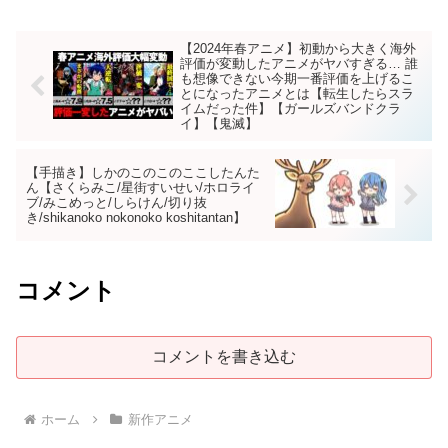
【2024年春アニメ】初動から大きく海外
評価が変動したアニメがヤバすぎる… 誰
も想像できない今期一番評価を上げるこ
とになったアニメとは【転生したらスラ
イムだった件】【ガールズバンドクラ
イ】【鬼滅】
【手描き】しかのこのこのここしたんた
ん【さくらみこ/星街すいせい/ホロライ
ブ/みこめっと/しらけん/切り抜
き/shikanoko nokonoko koshitantan】
コメント
コメントを書き込む
ホーム
新作アニメ