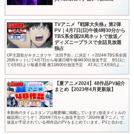
TVアニメ『戦隊大失格』第2弾
新作アニメ
PV｜4月7日(日)午後4時30分から
TBS系全国28局ネットで放送／
ディズニープラスで全話見放題
独占
OP主題歌がキタニタツヤ「次回予告」に決定！ ✧2024年TBS系全国
28局ネットにて4月7日から毎週日曜午後4時30分放送予定 BS11に
て4月8日より毎週月曜 夜11時00分放送予定 AT-Xにて4月9日より
毎週火曜 夜9時00分放...
【夏アニメ2024】48作品PV紹介
新作アニメ
まとめ【2023年4月更新版】
本動画のタイムスタンプは概要欄に掲載しています♪放送タイトルの
確認用にどうぞ！ 2024年7月から放送予定の『2024年夏アニメ』で
放送が予定されている48作品のPVをまとめています。PVと合わせて
制作会社や声優情報も掲載していますので、ぜ...