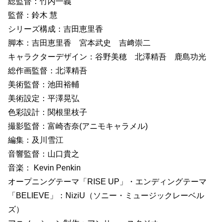
総監督：竹内一義
監督：鈴木 慧
シリーズ構成：吉田恵里香
脚本：吉田恵里香 宮本武史 吉﨑崇⼆
キャラクターデザイン：谷野美穂 北澤精吾 鹿島功光
総作画監督：北澤精吾
美術監督：池田裕輔
美術設定：平澤晃弘
色彩設計：関根里枝子
撮影監督：富崎杏奈(アニモキャラメル)
編集：及川雪江
音響監督：山口貴之
音楽： Kevin Penkin
オープニングテーマ「RISE UP」・エンディングテーマ
「BELIEVE」：NiziU（ソニー・ミュージックレーベル
ズ）