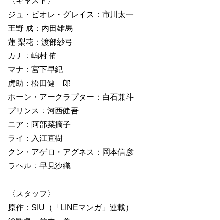
〈キャスト〉
ジュ・ビオレ・グレイス：市川太一
王野 成：内田雄馬
蓮 梨花：渡部紗弓
カナ：嶋村 侑
マナ：宮下早紀
虎助：松田健一郎
ホーン・アークラプター：白石兼斗
プリンス：河西健吾
ニア：阿部菜摘子
ライ：入江直樹
クン・アゲロ・アグネス：岡本信彦
ラヘル：早見沙織
〈スタッフ〉
原作：SIU（「LINEマンガ」連載）