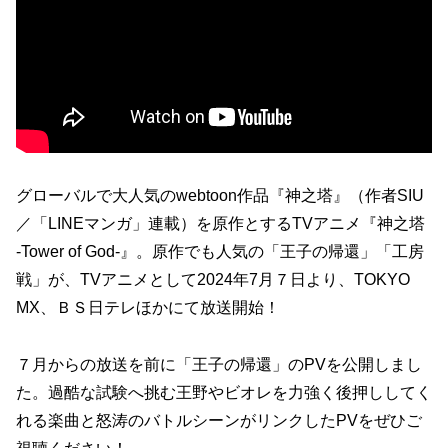
グローバルで大人気のwebtoon作品『神之塔』（作者SIU
／「LINEマンガ」連載）を原作とするTVアニメ『神之塔
-Tower of God-』。原作でも人気の「王子の帰還」「工房
戦」が、TVアニメとして2024年7月７日より、TOKYO
MX、ＢＳ日テレほかにて放送開始！
７月からの放送を前に「王子の帰還」のPVを公開しまし
た。過酷な試験へ挑む王野やビオレを力強く後押ししてく
れる楽曲と怒涛のバトルシーンがリンクしたPVをぜひご