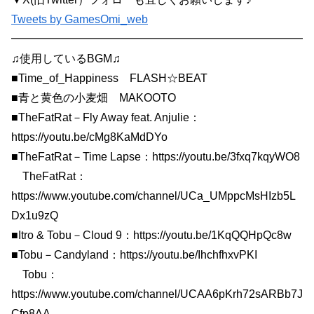
Tweets by GamesOmi_web
━━━━━━━━━━━━━━━━━━━━━━━━━━
♫使用しているBGM♫
■Time_of_Happiness FLASH☆BEAT
■青と黄色の小麦畑 MAKOOTO
■TheFatRat－Fly Away feat. Anjulie：
https://youtu.be/cMg8KaMdDYo
■TheFatRat－Time Lapse：https://youtu.be/3fxq7kqyWO8
TheFatRat：
https://www.youtube.com/channel/UCa_UMppcMsHIzb5L
Dx1u9zQ
■Itro & Tobu－Cloud 9：https://youtu.be/1KqQQHpQc8w
■Tobu－Candyland：https://youtu.be/IhchfhxvPKI
Tobu：
https://www.youtube.com/channel/UCAA6pKrh72sARBb7J
Cfp8AA