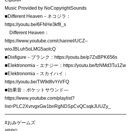
Music Provided by NoCopyrightSounds
■Different Heaven－ネコジラ：
https://youtu.be/6FNHe3kf8_s
Different Heaven：
https://www.youtube.com/channel/UCZ–
wioJBLuh5oLMG5aoIcQ
■Disfigure－ブランク：https://youtu.be/p7ZsBPK656s
■Elektronomia－エナジー：https://youtu.be/fzNMd3Tu1Zw
■Elektronomia－スカイハイ：
https://youtu.be/TW9d8vYrVFQ
■効果音：ポケットサウンド—
https://www.youtube.com/playlist?
list=PLC2XvrvgxGw1bnRgNDSpCvQCsqkJUUZy_
━━━━━━━━━━━━━━━━━━━━━━━━━━
#おみゲームズ
#RPG