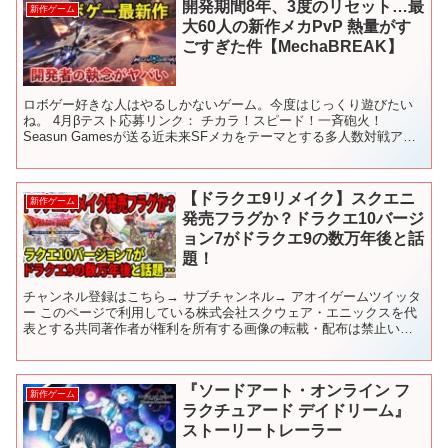
開発期間8年、3度のリセット…最
新作ゲーム
大60人の新作メカPvP 熱量がす
ごすぎた件【MechaBREAK】
ロボゲー好きな人はやるしかないゲーム。今度はじっくり遊びたい
ね。 4月βテスト応募リンク： チカラ！スピード！一斉砲火！
Seasun Gamesが送る近未来SFメカをテーマとする多人数対戦アク
ションゲーム『Mecha BREAK』。 St...
【ドラクエ9リメイク】スクエニ
新作ゲーム
発売フラグか？ドラクエ10バージ
ョン7がドラクエ9の数万年後と話
題！
チャンネル登録はこちら→ サブチャンネル→ アオイゲームツイッタ
ー このページで利用している株式会社スクウェア・エニックスを代
表とする共同著作者が権利を所有する画像の転載・配布は禁止いた
します。 © ARMOR PROJECT/BIRD S...
『ソードアート・オンライン フ
新作ゲーム
ラクチュアード デイドリーム』
ストーリートレーラー