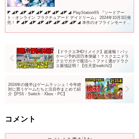
◤◢◤◢◤◢◤◢◤◢◤◢◤◢◤◢ PlayStation®5 『ソードアー
ト・オンライン フラクチュアード デイドリーム』 2024年10月3日発
売！ ◤◢◤◢◤◢◤◢◤◢◤◢◤◢◤◢ 本作のオフラインモードに
てプレイ可能な《ストーリーモー...
【ドラクエ3HDリメイク】超速報！パッ
ケージ予約20万本突破！？スクエニドラ
クエでガチで復活へ！ファミ通がドラク
エ最強証明！【任天堂switch2】
2024年の後半はゲームラッシュ！今年絶
対に買うゲームたちと注目作まとめて紹
介【PS5・Switch・Xbox・PC】
コメント