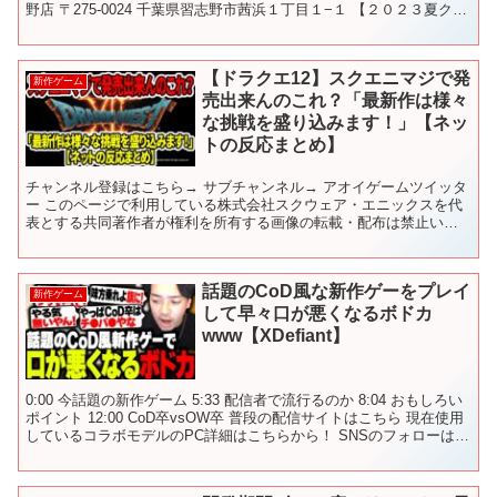
野店 〒275-0024 千葉県習志野市茜浜１丁目１−１ 【２０２３夏クレ
ゲ旅】 ★１話 はじまり ★２話 ...
【ドラクエ12】スクエニマジで発
新作ゲーム
売出来んのこれ？「最新作は様々
な挑戦を盛り込みます！」【ネッ
トの反応まとめ】
チャンネル登録はこちら→ サブチャンネル→ アオイゲームツイッタ
ー このページで利用している株式会社スクウェア・エニックスを代
表とする共同著作者が権利を所有する画像の転載・配布は禁止いた
します。 © ARMOR PROJECT/BIRD S...
話題のCoD風な新作ゲーをプレイ
新作ゲーム
して早々口が悪くなるボドカ
www【XDefiant】
0:00 今話題の新作ゲーム 5:33 配信者で流行るのか 8:04 おもしろい
ポイント 12:00 CoD卒vsOW卒 普段の配信サイトはこちら 現在使用
しているコラボモデルのPC詳細はこちらから！ SNSのフォローはこ
ちらから ツイッタ...