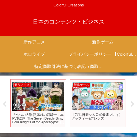
Colorful Creations
日本のコンテンツ・ビジネス
新作アニメ
新作ゲーム
ホロライブ
プライバシーポリシー 【Colorful Creation】
特定商取引法に基づく表記（商取引に関する開示）
新作ゲーム
新作アニメ
新作ゲーム
7月1日新ツム公式最速プレイ】
TVアニメ『ふつつかな悪女ではご
ゲーマー終了
ッフィー&フレンズ
ざいますが ~雛宮蝶鼠とりかえ伝
注目の新作ゲー
~』2026年放送決定／ティザービ
【PS4|5/Sw
ジュアル②解禁映像