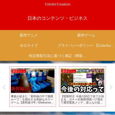
Colorful Creations
日本のコンテンツ・ビジネス
新作アニメ
新作ゲーム
ホロライブ
プライバシーポリシー 【Colorful Creation】
特定商取引法に基づく表記（商取引に関する開示）
新作ゲーム
新作ゲーム
新
事故が起きた「新幹線の中で無限
【怪獣8G】今後の対応で全てが決
【 
で
ループ」を脱出する奇妙なホラー
まる…ガチャ石無限増殖バグ発生
VS
作
ゲーム【新幹線 0号 / Shinkansen
で運営緊急メンテ…皆んなの反応
決
0】
&個人的意見【怪獣8号 THE
イ
GAME】【新作ゲームアプリ】