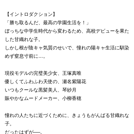
【イントロダクション】
「勝ち取るんだ、最高の学園生活を！」
ぼっちな中学生時代から変わるため、高校デビューを果た
した甘織れな子。
しかし根が陰キャ気質のせいで、憧れの陽キャ生活に馴染
めず窒息寸前に…。
現役モデルの完璧美少女、王塚真唯
優しくてふわふわ天使の、瀬名紫陽花
いつもクールな黒髪美人、琴紗月
賑やかなムードメーカー、小柳香穂
憧れの人たちに近づくために、きょうもがんばる甘織れな
子。
だったはずが──。