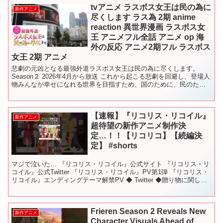
tvアニメ ラスボス女王は民の為に
新作アニメ
尽くします ラス為 2期 anime
reaction 異世界漫画 ラスボス女
王 アニメフル全話 アニメ op 海
外の反応 アニメ2期フル ラスボス
女王 2期 アニメ
悲劇の元凶となる最強外道ラスボス女王は民の為に尽くします。
Season２ 2026年4月から放送 これから起こる悲劇を回避し、登場人
物みんなが幸せになれる世界を目指すため、国のために、民のため
に全力を尽くしていく、悪役王女のラスボス回避ファ...
【速報】『リコリス・リコイル』
新作アニメ
超待望の新作アニメ制作決
定…！！【リコリコ】【続編決
定】 #shorts
マジで泣いた… 『リコリス・リコイル』公式サイト 『リコリス・リ
コイル』公式Twitter 『リコリス・リコイル』PV第1弾 『リコリス・
リコイル』エンディングテーマ解禁PV ◆ Twitter ◆贈り物に関して
はAmazonから！ ◆チャ...
Frieren Season 2 Reveals New
新作アニメ
Character Visuals Ahead of