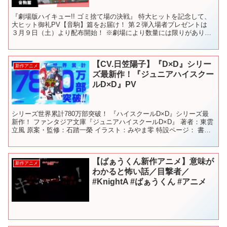
『劇場版ハイキュー!! ゴミ捨て場の決戦』 特大ヒットを記念して、
大ヒット御礼PV【音駒】篇をお届け！ 第２弾入場者プレゼントは
３月９日（土）より配布開始！ ※劇場により数量には限りがありま
す。 ※３月２２日（金）までの配布となります。 ...
【CV.日笠陽子】『D×D』シリー
新作アニメ
ズ最新作！『ジュニアハイスクー
ルD×D』PV
シリーズ世界累計780万部突破！ 『ハイスクールD×D』シリーズ最
新作！ ファンタジア文庫『ジュニアハイスクールD×D』 著者：東雲
立風 原案・監修：石踏一榮 イラスト：みやま零 特設ページ： 書籍
情報： 公式X： 【キャスト】 リアス・グ...
【ばぁうくん新作アニメ】意味が
新作アニメ
わかると怖い話／目撃者／
#KnightA #ばぁうくん #アニメ