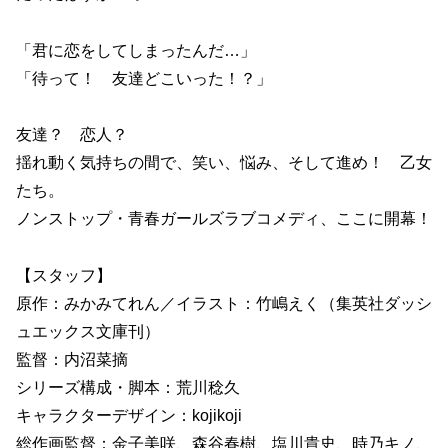
「君に恋をしてしまったんだ…」
「待って！ 友達どこいった！？」
友達？ 恋人？
揺れ動く気持ちの間で、笑い、悩み、そして進め！ 乙女
たち。
ノンストップ・青春ガールズラブコメディ、ここに開幕！
【スタッフ】
原作：みかみてれん／イラスト：竹嶋えく（集英社ダッシ
ュエックス文庫刊）
監督：内沼菜摘
シリーズ構成・脚本：荒川稔久
キャラクターデザイン：kojikoji
総作画監督：金子美咲、森谷春樹、塩川貴史、時乃キノ、