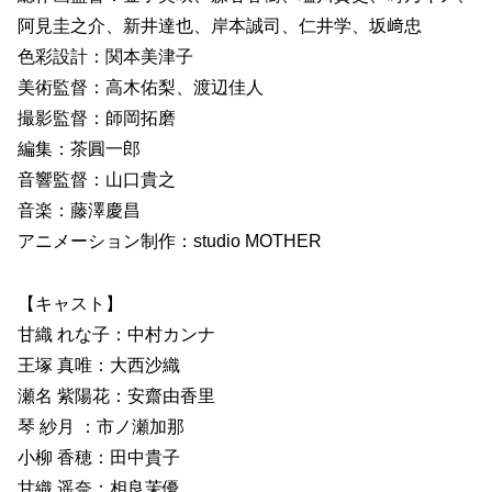
阿見圭之介、新井達也、岸本誠司、仁井学、坂﨑忠
色彩設計：関本美津子
美術監督：高木佑梨、渡辺佳人
撮影監督：師岡拓磨
編集：茶圓一郎
音響監督：山口貴之
音楽：藤澤慶昌
アニメーション制作：studio MOTHER
【キャスト】
甘織 れな子：中村カンナ
王塚 真唯：大西沙織
瀬名 紫陽花：安齋由香里
琴 紗月 ：市ノ瀬加那
小柳 香穂：田中貴子
甘織 遥奈：相良茉優