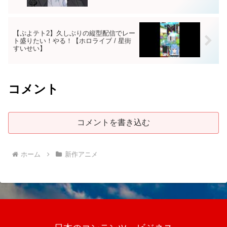
【ぷよテト2】久しぶりの縦型配信でレー
ト盛りたい！やる！【ホロライブ / 星街
すいせい】
コメント
コメントを書き込む
ホーム
新作アニメ