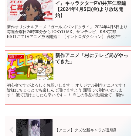
イ』キャラクターPV/井芹仁菜編
【2024年4月5日(金)より放送開
始】
新作オリジナルアニメ『ガールズバンドクライ』 2024年4月5日より
毎週金曜日24時30分からTOKYO MX、サンテレビ、KBS京都、
BS11にてTVアニメ放送開始！ 【イントロダクション】 高校2年、学
校を中退して単身東京で大学を目指す...
新作アニメ「村にテレビ局がやっ
新作アニメ
てきた」
初心者ですがよろしくお願いします！ オリジナル制作アニメです！
皆様にちょっとでも楽しんで頂けますよう 頑張って制作いたしま
す！ 観て頂けましたら幸いです～！ ※この作品の動画全て、製作者
は広告を設定しておりません。
【アニメ】クズな新キャラが登場⁈