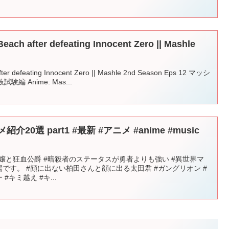
Beach after defeating Innocent Zero || Mashle
after defeating Innocent Zero || Mashle 2nd Season Eps 12 マッシ
編 Anime: Mas...
20選 part1 #最新 #アニメ #anime #music
悪役令嬢と狂血公爵 #暗殺者のステータスが勇者よりも強い #異世界マ
場です。 #顔に出ない柏田さんと顔に出る太田君 #ガングリオン #
#キミ越え #キ...