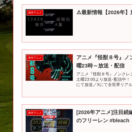
⚠️最新情報【2026年】
新作アニメ
アニメ『怪獣８号』ノンク
新作アニメ
曜23時～放送・配信
アニメ『怪獣８号』ノンクレジッ
土曜23:00より放送･配信中！
にて放送／Xにて全世界リアルタ
[2026年アニメ]注目続
新作アニメ
のフリーレン #bleach