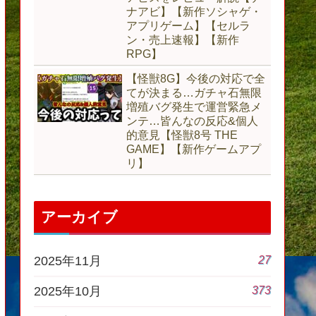
ナアビ】【新作ソシャゲ・
アプリゲーム】【セルラ
ン・売上速報】【新作
RPG】
【怪獣8G】今後の対応で全
てが決まる…ガチャ石無限
増殖バグ発生で運営緊急メ
ンテ…皆んなの反応&個人
的意見【怪獣8号 THE
GAME】【新作ゲームアプ
リ】
アーカイブ
27
2025年11月
373
2025年10月