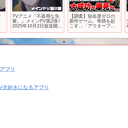
TVアニメ『不器用な先
【調査】知名度ゼロの
輩。』メインPV第2弾 /
新作ゲーム。奇跡を起
2025年10月2日放送開
こす…「アウタープレ
始！
ーン」が期待以上のゲ
決
ームだった…【広告の
ゲーム】【スマホゲー
ム】【ソシャゲ】【ア
プリ】
アプリ
が大好きになるアプリ