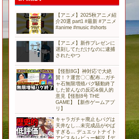
【アニメ】2025秋アニメ紹
介20選 part1 #最新 #アニメ
#anime #music #shorts
【アニメ】新作プレゼンに
遅刻してただけなのに逮捕
されたやつ
【怪獣8G】神対応で大絶
賛！？運営〇〇配布…ガチ
ャ石無限増殖バグ騒動終了
した皆んなの反応&個人的
意見【怪獣8号 THE
GAME】【新作ゲームアプ
リ】
キャラガチャ廃止もバグは
天井なし…未完成品がやば
すぎる… デュエットナイト
アビスをレビュー解説【デ