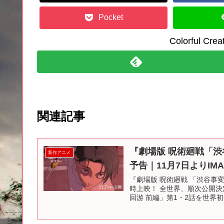
Pocket
Colorful C
関連記事
『劇場版 呪術廻戦「渋
新作アニメ
予告｜11月7日よりI
『劇場版 呪術廻戦 「渋谷事変 
時上映！ 全世界、順次公開決
回游 前編」第1・2話を世界初公