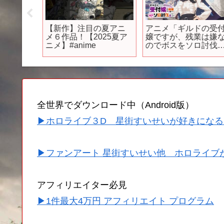
】最速
【新作】注目の夏アニ
アニメ「ギルドの受付
すぎて
メ６作品！【2025夏ア
嬢ですが、残業は嫌な
きちゃ
ニメ】#anime
のでボスをソロ討伐し
⚠️ネタバ
ようと思います」ティ
わんわ
ザーPV 【2024年放送
属】
定！】
全世界でダウンロード中（Android版）
▶ホロライブ３D 星街すいせいが好きになる
▶ファンアート 星街すいせい他 ホロライブ
アフィリエイター必見
▶1件最大4万円 アフィリエイト プログラム