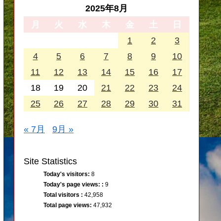
2025年8月
月
火
水
木
金
土
日
1
2
3
4
5
6
7
8
9
10
11
12
13
14
15
16
17
18
19
20
21
22
23
24
25
26
27
28
29
30
31
« 7月
9月 »
Site Statistics
Today's visitors:
8
Today's page views: :
9
Total visitors :
42,958
Total page views:
47,932