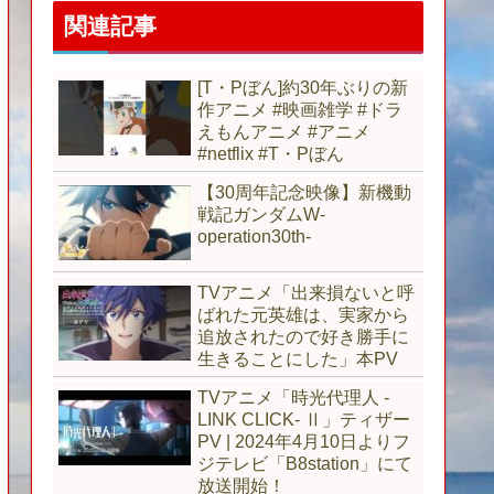
関連記事
[T・Pぼん]約30年ぶりの新
作アニメ #映画雑学 #ドラ
えもんアニメ #アニメ
#netflix #T・Pぼん
【30周年記念映像】新機動
戦記ガンダムW-
operation30th-
TVアニメ「出来損ないと呼
ばれた元英雄は、実家から
追放されたので好き勝手に
生きることにした」本PV
TVアニメ「時光代理人 -
LINK CLICK- Ⅱ」ティザー
PV | 2024年4月10日よりフ
ジテレビ「B8station」にて
放送開始！