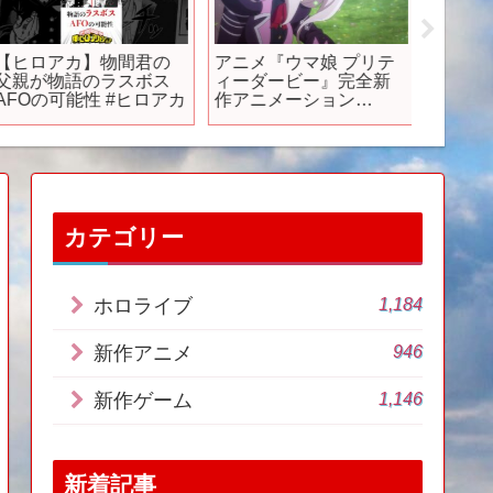
【ヒロアカ】物間君の
アニメ『ウマ娘 プリテ
【同時
父親が物語のラスボス
ィーダービー』完全新
作ゲー
AFOの可能性 #ヒロアカ
作アニメーション
大興奮
「BNWの誓い」予告編
ゃ【笹木
にじさん
き/Poké
カテゴリー
1,184
ホロライブ
946
新作アニメ
1,146
新作ゲーム
新着記事