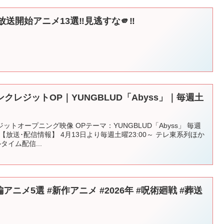
放送開始アニメ13選‼️見逃すな🫵‼️
レジットOP｜YUNGBLUD「Abyss」｜毎週土
トオープニング映像 OPテーマ：YUNGBLUD「Abyss」 毎週
 【放送･配信情報】 4月13日より毎週土曜23:00～ テレ東系列ほか
イム配信...
編アニメ5選 #新作アニメ #2026年 #呪術廻戦 #葬送