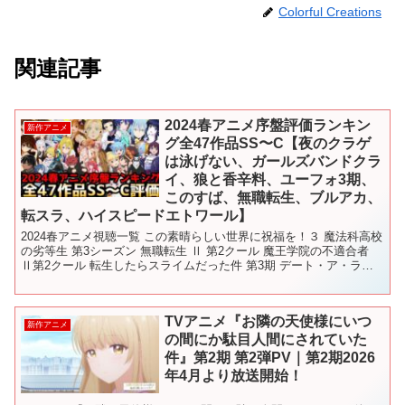
Colorful Creations
関連記事
2024春アニメ序盤評価ランキン
新作アニメ
グ全47作品SS〜C【夜のクラゲ
は泳げない、ガールズバンドクラ
イ、狼と香辛料、ユーフォ3期、
このすば、無職転生、ブルアカ、
転スラ、ハイスピードエトワール】
2024春アニメ視聴一覧 この素晴らしい世界に祝福を！３ 魔法科高校
の劣等生 第3シーズン 無職転生 Ⅱ 第2クール 魔王学院の不適合者
Ⅱ第2クール 転生したらスライムだった件 第3期 デート・ア・ライ
ブⅤ アイドルマスター シャイニーカ...
TVアニメ『お隣の天使様にいつ
新作アニメ
の間にか駄目人間にされていた
件』第2期 第2弾PV｜第2期2026
年4月より放送開始！