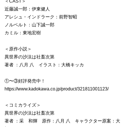
＜CAST＞
近藤誠一郎：伊東健人
アレシュ・インドラーク：前野智昭
ノルベルト：山下誠一郎
カミル：東地宏樹
＜原作小説＞
異世界の沙汰は社畜次第
著者 ：八月 八 イラスト：大橋キッカ
①〜③好評発売中！
https://www.kadokawa.co.jp/product/321811001123/
＜コミカライズ＞
異世界の沙汰は社畜次第
著者 ：采 和輝 原作：八月 八 キャラクター原案：大