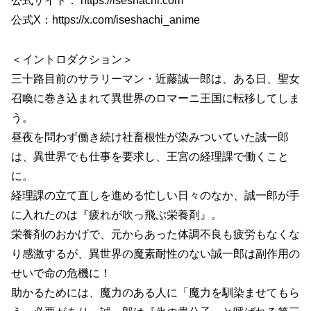
公式サイト： https://iseshachi.com
公式X：https://x.com/iseshachi_anime
＜イントロダクション＞
三十路目前のサラリーマン・近藤誠一郎は、ある日、聖女
召喚に巻き込まれて異世界のロマーニ王国に転移してしま
う。
昼夜を問わず働き続け社畜根性が染みついていた誠一郎
は、異世界でも仕事を要求し、王宮の経理課で働くこと
に。
経理課の立て直しを進める忙しい日々のなか、誠一郎が手
に入れたのは『疲れが吹っ飛ぶ栄養剤』。
栄養剤のおかげで、元からあった体調不良も疲労もなくな
り感激するが、異世界の魔素耐性のない誠一郎は副作用の
せいで命の危機に！
助かるためには、魔力のある人に「魔力を馴染ませてもら