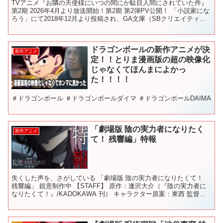
TVアニメ『お隣の天使様にいつの間にか駄目人間にされていた件』
第2期 2026年4月より放送開始！第2期 第2弾PV公開！ 「小説家にな
ろう」にて2018年12月より投稿され、GA文庫（SBクリエイティブ
刊）にて刊行中の大人気ライトノベル...
ドラゴンボールの新作アニメが決
新作アニメ
定！！とりま漫画版の超の映像化
じゃなくてほんまによかっ
た！！！！
＃ドラゴンボール ＃ドラゴンボールダイマ ＃ドラゴンボールDAIMA
「劇場版 陰の実力者になりたく
新作アニメ
て！ 残響編」特報
失くした声を、さがしている 「劇場版 陰の実力者になりたくて！
残響編」 鋭意制作中 【STAFF】 原作：逢沢大介（『陰の実力者に
なりたくて！』/KADOKAWA 刊） キャラクター原案：東西 監督：
中西和也 脚本：加藤還一 キャラクター...