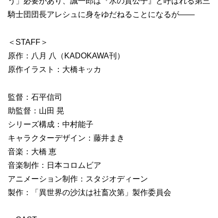
う」必要があり、誠一郎は『氷の貴公子』と呼ばれる第三
騎士団団長アレシュに身をゆだねることになるが――
＜STAFF＞
原作：八月 八（KADOKAWA刊）
原作イラスト：大橋キッカ
監督：石平信司
助監督：山田 晃
シリーズ構成：中村能子
キャラクターデザイン：藤井まき
音楽：大橋 恵
音楽制作：日本コロムビア
アニメーション制作：スタジオディーン
製作：「異世界の沙汰は社畜次第」製作委員会