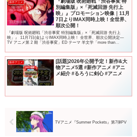
『劇場版 呪術廻戦「渋谷事変 特
新作アニメ
別編集版」×「死滅回游 先行上
映」』プロモーション映像｜11月
7日よりIMAX同時上映！全世界、
順次公開！
『劇場版 呪術廻戦「渋谷事変 特別編集版」×「死滅回游 先行上
映」』 11月7日(金)よりIMAX同時上映！ 全世界、順次公開決定―
TV アニメ第 2 期「渋谷事変」ED テーマ 羊文学「more than
words」を使用した プロモ...
[話題]2026年公開予定！新作&大
新作アニメ
物アニメ5選 #新作アニメ #アニ
メ紹介 #るろうに剣心 #アニメ
TVアニメ『Summer Pockets』第7弾PV