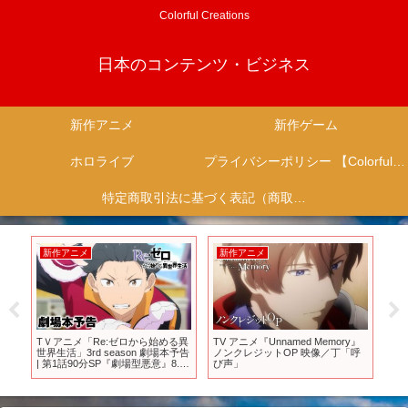
Colorful Creations
日本のコンテンツ・ビジネス
新作アニメ
新作ゲーム
ホロライブ
プライバシーポリシー 【Colorful Creation】
特定商取引法に基づく表記（商取引に関する開示）
新作ゲーム
新作アニメ
新
y』
【新作アプリゲーム紹介】大手
【ばぁうくん新作アニメ】今すぐ
㊗️
呼
MMO対決と12年ぶりに復活！ビ
ばぁうくんYouTubeショートで確
外
ックリマン登場の週！
認!!! #knighta #ばぁうくん #アニメ
ベン