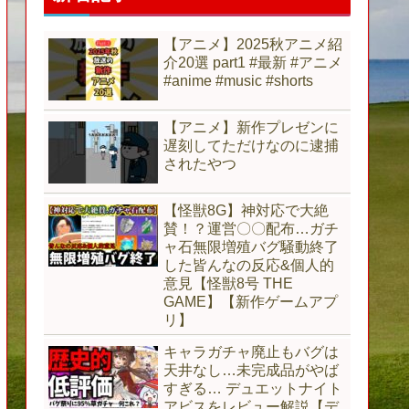
【アニメ】2025秋アニメ紹
介20選 part1 #最新 #アニメ
#anime #music #shorts
【アニメ】新作プレゼンに
遅刻してただけなのに逮捕
されたやつ
【怪獣8G】神対応で大絶
賛！？運営〇〇配布…ガチ
ャ石無限増殖バグ騒動終了
した皆んなの反応&個人的
意見【怪獣8号 THE
GAME】【新作ゲームアプ
リ】
キャラガチャ廃止もバグは
天井なし…未完成品がやば
すぎる… デュエットナイト
アビスをレビュー解説【デ