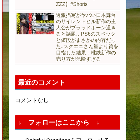
ZZZ】#Shorts
過激描写がヤバい日本舞台
のサイレントヒル新作の主
人公がブラッドボーン過ぎ
ると話題…PS6のスペック
と値段がまさかの内容だっ
た..スクエニさん量より質を
目指した結果…桃鉄新作の
売り方が危険すぎる
最近のコメント
コメントなし
↓ フォローはここから ↓