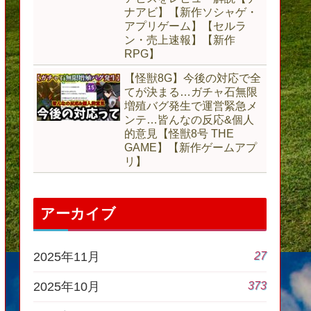
ナアビ】【新作ソシャゲ・
アプリゲーム】【セルラ
ン・売上速報】【新作
RPG】
【怪獣8G】今後の対応で全
てが決まる…ガチャ石無限
増殖バグ発生で運営緊急メ
ンテ…皆んなの反応&個人
的意見【怪獣8号 THE
GAME】【新作ゲームアプ
リ】
アーカイブ
27
2025年11月
373
2025年10月