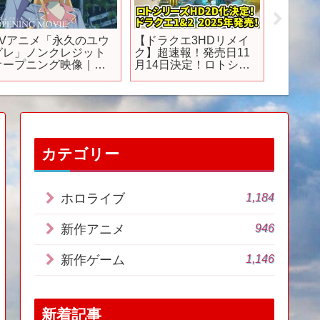
TVアニメ「永久のユウ
【ドラクエ3HDリメイ
【ゲー
グレ」ノンクレジット
ク】超速報！発売日11
め】 P
オープニング映像｜
月14日決定！ロトシリ
何が変
Uru「プラットフォー
ーズHD2D化決定！ドラ
ンワイ
ム」
クエ1&2、2025年発
発表！ 
売！
ミーボ
ライダ
シング 
戦記 ド
カテゴリー
1,184
ホロライブ
946
新作アニメ
1,146
新作ゲーム
新着記事