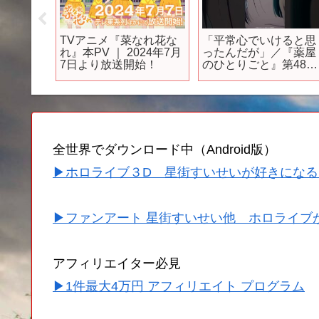
ジ
TVアニメ『菜なれ花な
「平常心でいけると思
ーシッ
れ』本PV ｜ 2024年7月
ったんだが」／『薬屋
7日より放送開始！
のひとりごと』第48話
]
より
全世界でダウンロード中（Android版）
▶ホロライブ３D 星街すいせいが好きになる
▶ファンアート 星街すいせい他 ホロライブ
アフィリエイター必見
▶1件最大4万円 アフィリエイト プログラム