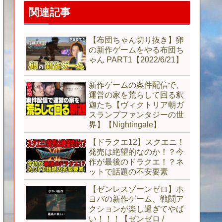
関連記事
【布団ちゃん切り抜き】卵
の新作ゲームをやる布団ち
ゃん PART1【2022/6/21】
新作ゲームの案件配信で、
運営の家を荒らして回る釈
迦たち【ヴィクトリア朝ガ
スランプファンタジーの世
界】【Nightingale】
【ドラクエ12】スクエニ！
発売は絶望的なのか！？今
作が最後のドラクエ！？ネ
ットで話題の不安要素
【ゼンレスゾーンゼロ】ホ
ヨバの新作ゲーム、戦闘ア
クションが楽し過ぎてやば
い！！！【ゼンゼロ /