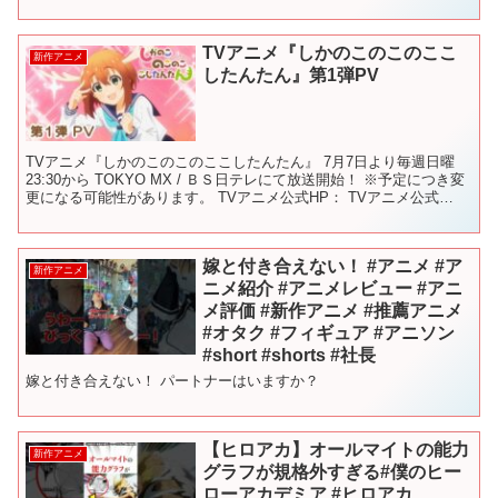
Memory』 2024年4月9日(火...
TVアニメ『しかのこのこのここ
新作アニメ
したんたん』第1弾PV
TVアニメ『しかのこのこのここしたんたん』 7月7日より毎週日曜
23:30から TOKYO MX / ＢＳ日テレにて放送開始！ ※予定につき変
更になる可能性があります。 TVアニメ公式HP： TVアニメ公式
Twitter： TVアニメ公式T...
嫁と付き合えない！ #アニメ #ア
新作アニメ
ニメ紹介 #アニメレビュー #アニ
メ評価 #新作アニメ #推薦アニメ
#オタク #フィギュア #アニソン
#short #shorts #社長
嫁と付き合えない！ パートナーはいますか？
【ヒロアカ】オールマイトの能力
新作アニメ
グラフが規格外すぎる#僕のヒー
ローアカデミア #ヒロアカ