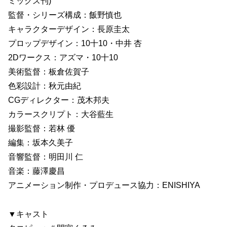
ミックス刊)
監督・シリーズ構成：飯野慎也
キャラクターデザイン：長原圭太
プロップデザイン：10十10・中井 杏
2Dワークス：アズマ・10十10
美術監督：板倉佐賀子
色彩設計：秋元由紀
CGディレクター：茂木邦夫
カラースクリプト：大谷藍生
撮影監督：若林 優
編集：坂本久美子
音響監督：明田川 仁
音楽：藤澤慶昌
アニメーション制作・プロデュース協力：ENISHIYA
▼キャスト