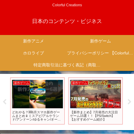
Colorful Creations
日本のコンテンツ・ビジネス
新作アニメ
新作ゲーム
ホロライブ
プライバシーポリシー 【Colorful Creation】
特定商取引法に基づく表記（商取引に関する開示）
新作ゲーム
新作ゲーム
新
た
どれやる？🆕6月スマホ新作ゲー
【新作まとめ】7月発売の大注目
予
n
ムまとめ📱ミスアビ/アルケラン
ゲーム15選！！【PS/Switch】
サウ
ド/アンドーン/ゆるキャン/オーデ
【おすすめゲーム紹介】
年1
ィン/タクトオーパス