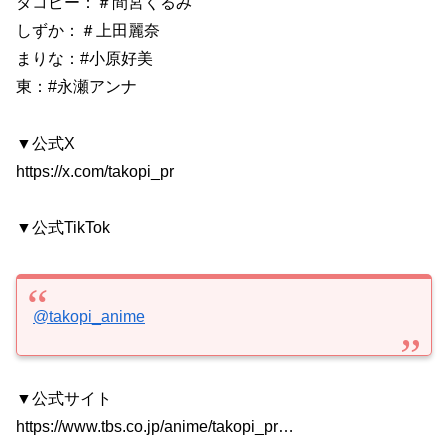
タコピー：＃間宮くるみ
しずか：＃上田麗奈
まりな：#小原好美
東：#永瀬アンナ
▼公式X
https://x.com/takopi_pr
▼公式TikTok
@takopi_anime
▼公式サイト
https://www.tbs.co.jp/anime/takopi_pr…