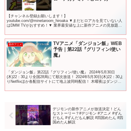
【チャンネル登録お願いします！】
youtube.com/@minetaroom_hiroaka ▼まだヒロアカを見ていない人
はDMM TVがおすすめ！▼ 業界最安値な上に新作アニメの見放題作
品数と先行配信数No.1 今なら最初の1カ月は"...
TVアニメ「ダンジョン飯」WEB
新作アニメ
予告｜第22話『グリフィン/使い
魔』
「ダンジョン飯」第22話『グリフィン/使い魔』 2024年5月30日
(木)22：30より全国28局にて順次放送！ 2024年5月30日(木)22：30よ
りNetflixほか各配信サイトにて地上波同時配信！ 木曜夜はダンジョ
ン飯！🐲🍴 最新情...
デジモンの新作アニメが放送決定！どん
なストーリー？#デジモン #アニメ #ずん
だもん #ずんだもん解説 #四国めたん #四
国めたん解説