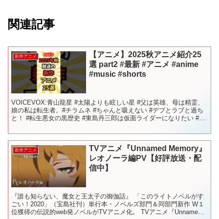
関連記事
【アニメ】2025秋アニメ紹介25
新作アニメ
選 part2 #最新 #アニメ #anime
#music #shorts
VOICEVOX:青山龍星 #太陽よりも眩しい星 #父は英雄、母は精霊、
娘の私は転生者。#チラムネ #ちゃんと吸えない #デブとラブと過ち
と！ #転生悪女の黒歴史 #東島丹三郎は仮面ライダーになりたい #い
もウザ #永久のユウグレ #忍者と...
TVアニメ『Unnamed Memory』
新作アニメ
レオノーラ編PV【好評放送・配
信中】
『誰も知らない、魔女と王太子の御伽話』 「このライトノベルがす
ごい！2020」（宝島社刊）単行本・ノベルズ部門＆同部門新作 W１
位獲得の伝説的web発ノベルがTVアニメ化。 TVアニメ『Unnamed