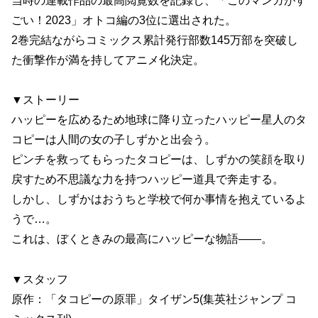
当時の連載作品の最高閲覧数を記録し、「このマンガがす
ごい！2023」オトコ編の3位に選出された。
2巻完結ながらコミックス累計発行部数145万部を突破し
た衝撃作が満を持してアニメ化決定。
▼ストーリー
ハッピーを広めるため地球に降り立ったハッピー星人のタ
コピーは人間の女の子しずかと出会う。
ピンチを救ってもらったタコピーは、しずかの笑顔を取り
戻すため不思議な力を持つハッピー道具で奔走する。
しかし、しずかはおうちと学校で何か事情を抱えているよ
うで…。
これは、ぼくときみの最高にハッピーな物語――。
▼スタッフ
原作：「タコピーの原罪」タイザン5(集英社ジャンプ コ