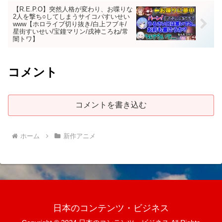
【R.E.P.O】突然人格が変わり、お喋りな
2人を撃ち○してしまうサイコパすいせい
www【ホロライブ切り抜き/白上フブキ/
星街すいせい/宝鐘マリン/戌神ころね/常
闇トワ】
コメント
コメントを書き込む
ホーム
新作アニメ
日本のコンテンツ・ビジネス