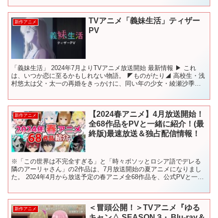
TVアニメ「義妹生活」ティザー
新作アニメ
PV
「義妹生活」 2024年7月よりTVアニメ放送開始 最新情報 ▶ これ
は、いつか恋に至るかもしれない物語。 ◤ものがたり◢ 高校生・浅
村悠太は父・太一の再婚をきっかけに、同い年の少女・綾瀬沙季と
その母・亜季子と一つ屋根の下で暮らしていくこと...
【2024春アニメ】4月放送開始！
新作アニメ
全68作品をPVと一緒に紹介！(最
終版)最速放送＆独占配信情報！
※「この世界は不完全すぎる」と「時々ボソッとロシア語でデレる
隣のアーリャさん」の2作品は、7月放送開始の夏アニメになりまし
た。 2024年4月から放送予定の春アニメ全68作品を、公式PVと一緒
に紹介しています。(※3/17時点の情報) 制作...
＜冒頭公開！＞TVアニメ『ゆる
新作アニメ
キャン△ SEASON３』Blu-ray＆