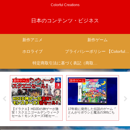
Colorful Creations
日本のコンテンツ・ビジネス
新作アニメ
新作ゲーム
ホロライブ
プライバシーポリシー 【Colorful Creation】
特定商取引法に基づく表記（商取引に関する開示）
新作ゲーム
新作ゲーム
新
【ドラクエ】HD2Dの神ゲーが激
17年前に発売した伝説のゲーム『
【
安！スクエニゴールデンウィーク
とんがりボウシと魔法の365にち
頂
セール！モンスターズ3初セー
』
ん
ル！