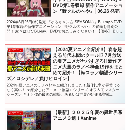
DVD第1巻収録 新作アニメーショ
ン『野クルのへや』│06.26 発売
2024年6月26日(水)発売 『ゆるキャン△ SEASON３』Blu-ray＆DVD
第1巻収録の新作アニメーション『野クルのへや』の冒頭を特別公
開！ 続きはぜひBlu-ray、DVDでお楽しみください！ 【価格】 Blu-
ray：15,4...
【2024夏アニメ全紹介!!】春を超
新作アニメ
える前代未聞のクール!? 7月放送
の夏アニメがヤバすぎる!! 新作ア
ニメ大量のラノベ枠全19作をまと
めて紹介！【転スラ／物語シリー
ズ／ロシデレ／負けヒロイン】
2024年夏アニメのラノベ枠を全紹介しました！新作比率が尋常じゃ
なく高い！ 🔽紹介したアニメ 〈物語〉シリーズ オフ＆モンスター
シーズン キミと僕の最後の戦場、あるいは世界が始まる聖戦
Season II 異世界ゆるり紀行 ～子育てしながら...
【最新】２０２５年夏の異世界系
新作アニメ
アニメ３選！#anime