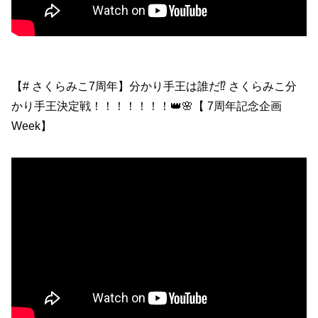
【# さくらみこ7周年】分かり手王は誰だ⁉ さくらみこ分
かり手王決定戦！！！！！！！👑🌸【 7周年記念企画
Week】