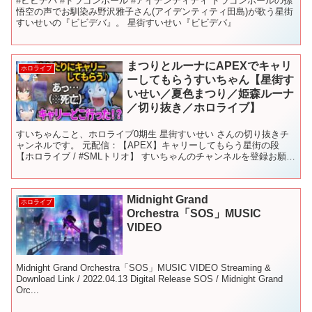
#ビビデバ #ドラゴンボール #アイデンティティ ドラゴンボールの孫
悟空の声でお馴染み野沢雅子さん(アイデンティティ田島)が歌う星街
すいせいの『ビビデバ』。 星街すいせい『ビビデバ』
まつりとルーナにAPEXでキャリ
ホロライブ
ーしてもらうすいちゃん【星街す
いせい／夏色まつり／姫森ルーナ
／切り抜き／ホロライブ】
すいちゃんこと、ホロライブ0期生 星街すいせい さんの切り抜きチ
ャンネルです。 元配信：【APEX】キャリーしてもらう星街の段
【ホロライブ / #SMLトリオ】 すいちゃんのチャンネルを登録お願い
します！ 共演者様のチャンネルを登録お願いし...
Midnight Grand
ホロライブ
Orchestra「SOS」MUSIC
VIDEO
Midnight Grand Orchestra「SOS」MUSIC VIDEO Streaming &
Download Link / 2022.04.13 Digital Release SOS / Midnight Grand
Orc...