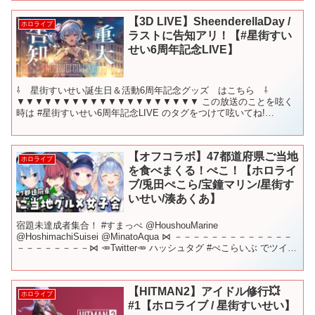
【3D LIVE】SheenderellaDay /
ホロライブ
ラストに告知アリ！【#⁠星街すい
せい6周年記念LIVE】
⇩ 星街すいせい誕生日＆活動6周年記念グッズ はこちら ⇩
▼▼▼▼▼▼▼▼▼▼▼▼▼▼▼▼▼▼▼▼ この放送のことを呟く
時は #⁠星街すいせい6周年記念LIVE のタグをつけて呟いてね!
▼SpecialThanks サムネイラスト：三守...
【オフコラボ】47都道府県ご当地
ホロライブ
を食べまくる！ぺこ！【ホロライ
ブ/兎田ぺこら/宝鐘マリン/星街す
いせい/湊あくあ】
宿題未達成者集合！ #すまっぺ @HoushouMarine
@HoshimachiSuisei @MinatoAqua ⋈ －－－－－－－－－－－－－
－－－－－－－－⋈ 🥕Twitter🥕 ハッシュタグ #ぺこらいぶ でツイー
ト🎶 ⋈ －...
【HITMAN2】アイドル修行💥
ホロライブ
#1【ホロライブ / 星街すいせい】