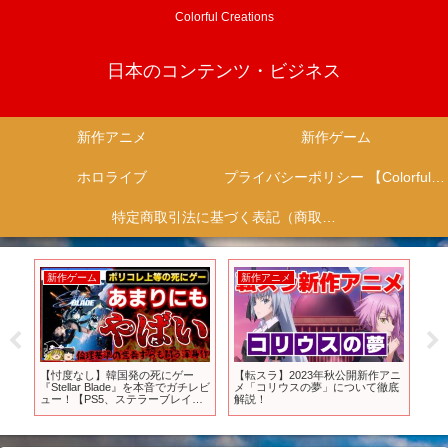
Colorful Creations
日本のコンテンツ・ビジネス
新作アニメ
新作ゲーム
ホロライブ
プライバシーポリシー 【Colorful Creation】
特定商取引法に基づく表記（商取引に関する開示）
新作ゲーム
新作アニメ
新
【忖度なし】韓国発の死にゲー
【転スラ】2023年秋公開新作アニ
【P
】
『Stellar Blade』を本音でガチレビ
メ「コリウスの夢」について徹底
題
ュー！【PS5、ステラーブレイ
解説！
て
ド、クリア/新作レビュー、神ゲー
orクソゲー、感想/評価/批評、ゆっ
くり解説】