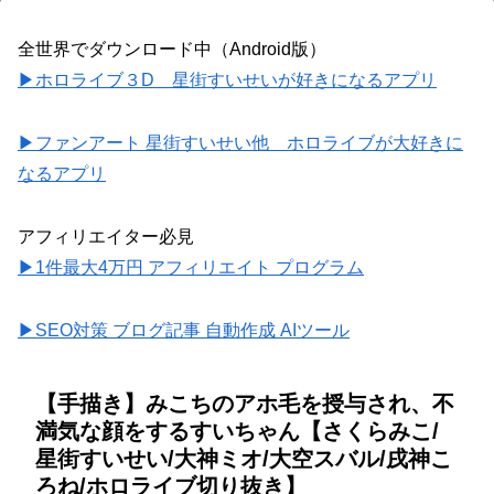
全世界でダウンロード中（Android版）
▶ホロライブ３D 星街すいせいが好きになるアプリ
▶ファンアート 星街すいせい他 ホロライブが大好きに
なるアプリ
アフィリエイター必見
▶1件最大4万円 アフィリエイト プログラム
▶SEO対策 ブログ記事 自動作成 AIツール
【手描き】みこちのアホ毛を授与され、不
満気な顔をするすいちゃん【さくらみこ/
星街すいせい/大神ミオ/大空スバル/戌神こ
ろね/ホロライブ切り抜き】