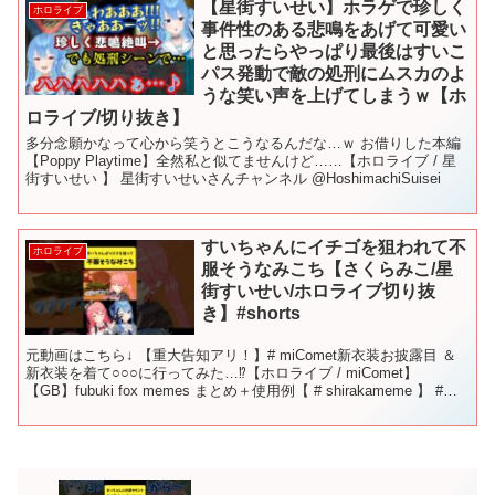
【星街すいせい】ホラゲで珍しく
ホロライブ
事件性のある悲鳴をあげて可愛い
と思ったらやっぱり最後はすいこ
パス発動で敵の処刑にムスカのよ
うな笑い声を上げてしまうｗ【ホ
ロライブ/切り抜き】
多分念願かなって心から笑うとこうなるんだな…ｗ お借りした本編
【Poppy Playtime】全然私と似てませんけど……【ホロライブ / 星
街すいせい 】 星街すいせいさんチャンネル @HoshimachiSuisei
すいちゃんにイチゴを狙われて不
ホロライブ
服そうなみこち【さくらみこ/星
街すいせい/ホロライブ切り抜
き】#shorts
元動画はこちら↓ 【重大告知アリ！】# miComet新衣装お披露目 ＆
新衣装を着て○○○に行ってみた…⁉【ホロライブ / miComet】
【GB】fubuki fox memes まとめ＋使用例【 # shirakameme 】 #
さ...