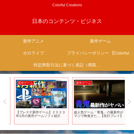
Colorful Creations
日本のコンテンツ・ビジネス
新作アニメ
新作ゲーム
ホロライブ
プライバシーポリシー 【Colorful Creation】
特定商取引法に基づく表記（商取引に関する開示）
新作ゲーム
新作ゲーム
新
®ク
【プレステ新作ゲーム】２０２３
超人気ゲーム「青鬼」の最新作が
20
ー
年1月の発売ゲームソフト紹介
マジで怖過ぎた…【先行プレイ】
な
クシ
【PS