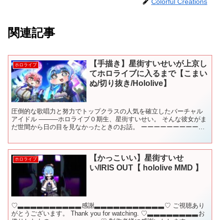
Colorful Creations
関連記事
【手描き】星街すいせいが上京し
ホロライブ
てホロライブに入るまで【こまい
ぬ/切り抜き/Hololive】
圧倒的な歌唱力と努力でトップクラスの人気を確立したバーチャル
アイドル ―――ホロライブ０期生、星街すいせい。 そんな彼女がま
だ世間から日の目を見なかったときのお話。 ーーーーーーーーーー
ーーーーーーーーーーーーーーーーーーーーーーーーー 【...
【かっこいい】星街すいせ
ホロライブ
い/IRIS OUT【 hololive MMD 】
♡▃▃▃▃▃▃▃▃▃▃感謝▃▃▃▃▃▃▃▃▃▃▃♡ ご視聴あり
がとうございます。 Thank you for watching. ♡▃▃▃▃▃▃▃▃お