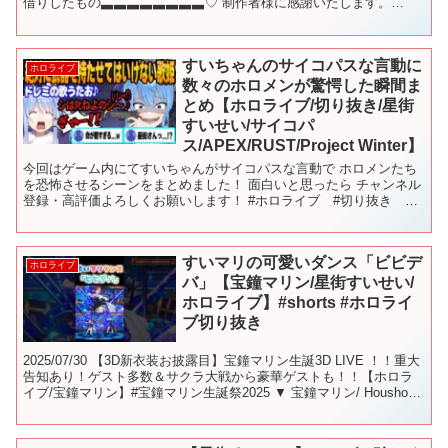
借りしたもの▃▃▃▃▃▃▃▃♡ 制作者様に感謝いたします。
◆Music： IRIS OU...
すいちゃんのサイコパスな言動に
ホロライブ
数々のホロメンが驚愕した瞬間ま
とめ【ホロライブ/切り抜き/星街
すいせい/サイコパ
ス/APEX/RUST/Project Winter】
今回はゲーム内にてすいちゃんがサイコパスな言動で ホロメンたち
を恐怖させるシーンをまとめました！ 面白いと思ったら チャンネル
登録・高評価よろしくお願いします！ #ホロライブ #切り抜き
#hololive #星街すいせい #APEX #R...
すいマリの可愛いダンス「ビビデ
ホロライブ
バ」【宝鐘マリン/星街すいせい/
ホロライブ】#shorts #ホロライ
ブ切り抜き
2025/07/30 【3D新衣装お披露目】宝鐘マリン生誕3D LIVE ！！重大
告知あり！ゲスト多数＆サクラ大戦から豪華ゲストも！！【ホロラ
イブ/宝鐘マリン】#宝鐘マリン生誕祭2025 ▼ 宝鐘マリン/ Houshou
Marine ▼星...