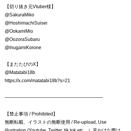
【切り抜き元Vtuber様】
@SakuraMiko
@HoshimachiSuisei
@OokamiMio
@OozoraSubaru
@InugamiKorone
【またたびのX】
@Matatabi18b
https://x.com/matatabi18b?s=21
—————————————————————
【禁止事項 / Prohibited】
無断転載、イラストの無断使用 / Re-upload, Use
illustration (Youtube, Twitter, tik tok etc…）見かけた際は、