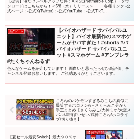
【提供】俺だけレベルアップな件：ARISE(Netmarble Corp.) ・ダウ
ンロードはこちらから！＜5/8（水）リリース＞ ・各種リンク -公
式ページ : -公式X(Twitter) : -公式YouTube : -公式TikT...
【バイオハザード サバイバルユ
新作ゲーム
ニット】バイオ最新作のスマホゲ
ームがヤバすぎた！#shorts #バ
バイオハザード サバイバルユニ
ット #スマホゲーム #アンブレラ
#たくちゃんねるず
色んなゲームを紹介しています！ 面白いと思ったらぜひ高評価、チ
ャンネル登録お願いします。 ご視聴ありがとうございます。
ころねのバケモンすぎるみこちの真似に
爆笑するホロメンw＋さくらみこ分かり
手王まとめ【さくらみこ/大神ミオ/大空ス
バル/星街すいせい/戌神ころね/ホロライ
ブ/切り抜き】
【夏セール最安Switch】最大９０％オ