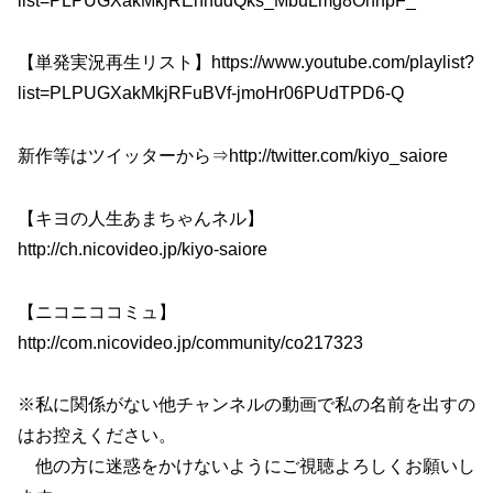
list=PLPUGXakMkjREhhudQks_MbuLmg8OhhpF_
【単発実況再生リスト】https://www.youtube.com/playlist?
list=PLPUGXakMkjRFuBVf-jmoHr06PUdTPD6-Q
新作等はツイッターから⇒http://twitter.com/kiyo_saiore
【キヨの人生あまちゃんネル】
http://ch.nicovideo.jp/kiyo-saiore
【ニコニココミュ】
http://com.nicovideo.jp/community/co217323
※私に関係がない他チャンネルの動画で私の名前を出すの
はお控えください。
他の方に迷惑をかけないようにご視聴よろしくお願いし