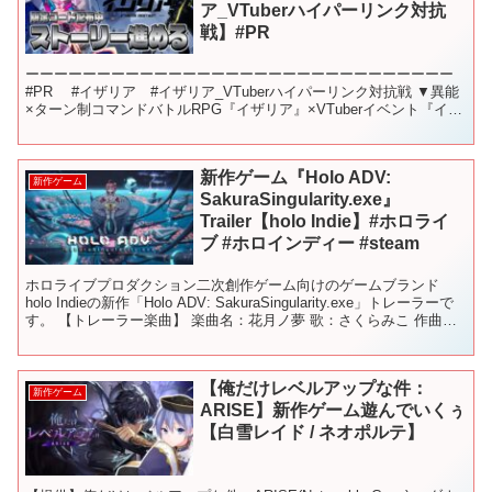
ア_VTuberハイパーリンク対抗
戦】#PR
ーーーーーーーーーーーーーーーーーーーーーーーーーーーーーー
#PR #イザリア #イザリア_VTuberハイパーリンク対抗戦 ▼異能
×ターン制コマンドバトルRPG『イザリア』×VTuberイベント『イザ
リア_VTuberハイパーリンク対...
新作ゲーム『Holo ADV:
新作ゲーム
SakuraSingularity.exe』
Trailer【holo Indie】#ホロライ
ブ #ホロインディー #steam
ホロライブプロダクション⼆次創作ゲーム向けのゲームブランド
holo Indieの新作「Holo ADV: SakuraSingularity.exe」トレーラーで
す。 【トレーラー楽曲】 楽曲名：花月ノ夢 歌：さくらみこ 作曲・
編曲：かん...
【俺だけレベルアップな件：
新作ゲーム
ARISE】新作ゲーム遊んでいくぅ
【白雪レイド / ネオポルテ】