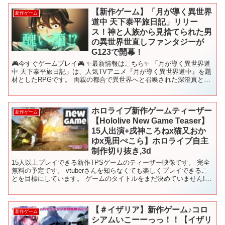
【新作ゲーム】「月が導く異世界
新作ゲーム
道中 天下泰平旅日記」リリー
ス！神と人族から見捨てられた男
の異世界世直しファンタジーが
G123で開幕！
🎮今すぐゲームプレイ🎮 ✨最新情報はこちら✨ 「月が導く異世界道
中 天下泰平旅日記」は、人気TVアニメ『月が導く異世界道中』を題
材としたRPGです。 両親の都合で異世界へと召喚された深澄真とそ
の仲間が、簡単！白熱のオートバトルで異世界世直し...
ホロライブ新作ゲームティーザー
新作ゲーム
【Hololive New Game Teaser】
15人出演+戌神ころねx猫又おか
ゆx兎田ぺこら】ホロライブ自主
制作切り抜き,3d
15人以上プレイできる新作TPSゲームのティーザー映像です。 完全
無料の予定です。 vtuberさんを知らなくても楽しくプレイできるこ
とを目標にしています。 ゲームのタイトルをまだ決めていません!!!
映像を最後までご覧いただき、ゲームスタ...
【＃イザリア】新作ゲーム♪コロ
新作ゲーム
シアムいこーーっっ！！【イザリ