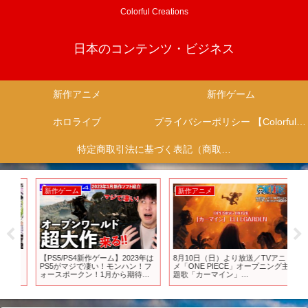
Colorful Creations
日本のコンテンツ・ビジネス
新作アニメ
新作ゲーム
ホロライブ
プライバシーポリシー 【Colorful Creation】
特定商取引法に基づく表記（商取引に関する開示）
新作ゲーム
新作アニメ
新
！
【PS5/PS4新作ゲーム】2023年は
8月10日（日）より放送／TVアニ
【
8
PS5がマジで凄い！モンハン！フ
メ「ONE PIECE」オープニング主
報
ォースポークン！1月から期待の
題歌「カーマイン」
る
ゲームが大量！【おすすめゲーム
ELLEGARDEN
ク
ソフト】
堂sw