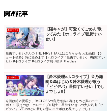
関連記事
【陽キャが】可愛くてごめん/歌
ホロライブ
ってみた【ホロライブ/星街すい
せい】
星街すいせいさんの THE FIRST TAKEはこちらから 元動画様 【シ
ョート歌枠】急に始めます【ホロライブ / 星街すいせい】 #星街すい
せい #ホロライブ #ホロライブ切り抜き #hololive
【鈴木愛理×ホロライブ】音乃瀬
ホロライブ
奏＆轟はじめ＆鈴木愛理が歌う
『ビビデバ』星街すいせい【でし
ょでしょ‼】
今回は鈴木愛理が、ReGLOSSの音乃瀬奏＆轟はじめと夢のコラ
ボ！！ 歌うのは、ホロライブ０期生・星街すいせいの大人気曲『ビ
ビデバ』 VTuberとの新しい形のコラボは必見でしょでしょ～！