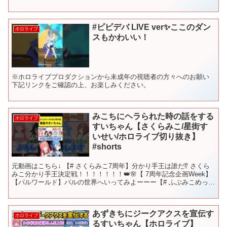
*━♪━*━♪━*━♪━*━♪━*━♪━*━♪━*...
#ビビデバ LIVE ver✨ここのダン
ホロライブ
スもかわいい！
※ホロライブプロダクションから未成年の視聴者の方々へのお願い
下記リンクをご確認の上、お楽しみください。
みこちにヘラられた時の話をする
ホロライブ
すいちゃん【さくらみこ/星街す
いせい/ホロライブ切り抜き】
#shorts
元動画はこちら↓ 【# さくらみこ7周年】分かり手王は誰だ⁉ さくら
みこ分かり手王決定戦！！！！！！！👑🌸【 7周年記念企画Week】
【パルワールド】パルの世界へいってみよーーー【# ふぶみこめっと
さん】 #さくらみこ #星街すいせい #...
あずきちにジークアクスを宣伝す
ホロライブ
るすいちゃん【ホロライブ】