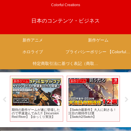
Colorful Creations
日本のコンテンツ・ビジネス
新作アニメ
新作ゲーム
ホロライブ
プライバシーポリシー 【Colorful Creation】
特定商取引法に基づく表記（商取引に関する開示）
新作ゲーム
新作ゲーム
新
なる
期待の新作ゲームが遂に登場した
【Switch最新作】大人に刺さる！
【
送
ので早速遊んでみた!!【Incursion
注目の期待作12選
に
Red River】【ゆっくり実況】
【Switch2/Switch】
ア