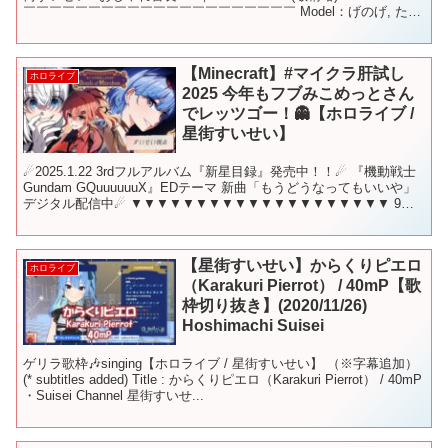
￣￣￣￣￣￣￣￣￣￣￣￣￣￣￣￣￣￣￣￣￣ Model：げのげ, た
ら...
【Minecraft】#マイクラ肝試し
ホロライブ
2025 今年もフブみこめっとさん
でレッツゴー！👻【ホロライブ /
星街すいせい】
☄2025.1.22 3rdフルアルバム『新星目録』発売中！！☄ 『機動戦士
Gundam GQuuuuuuX』EDテーマ 新曲「もうどうなってもいいや」
デジタル配信中☄ ▼▼▼▼▼▼▼▼▼▼▼▼▼▼▼▼▼▼▼▼ 9月
28日 22時から！ こ...
【星街すいせい】からくりピエロ
ホロライブ
（Karakuri Pierrot） / 40mP【歌
枠切り抜き】(2020/11/26)
Hoshimachi Suisei
ゲリラ歌枠🎶singing【ホロライブ / 星街すいせい】 （※字幕追加）
(* subtitles added) Title : からくりピエロ（Karakuri Pierrot） / 40mP
・Suisei Channel 星街すいせ...