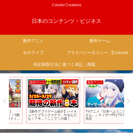
Colorful Creations
日本のコンテンツ・ビジネス
新作アニメ
新作ゲーム
ホロライブ
プライバシーポリシー 【Colorful Creation】
特定商取引法に基づく表記（商取引に関する開示）
新作ゲーム
新作アニメ
新
【新作アプリゲーム紹介】ハイキ
TVアニメ『日本へようこそエルフ
【お
3期
ューとブラックステラ…やるんだ
さん。』ティザーPV│TVアニメ化
9
ィー
な！？今…！ここで！の週！
決定
ム
送決
／