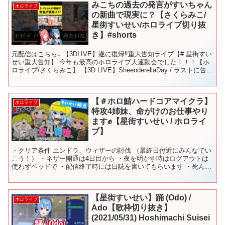
みこちの過去の発言がすいちゃん
ホロライブ
の新曲で現実に？【さくらみこ/
星街すいせい/ホロライブ切り抜
き】#shorts
元配信はこちら↓ 【3DLIVE】遂に復帰‼重大告知ライブ【# 星街すい
せい重大告知】 今年も最高のホロライブ大運動会でした！！！【ホ
ロライブ/さくらみこ】 【3D LIVE】SheenderellaDay / ラストに告知
アリ！【#⁠ 星...
【＃ホロ鯖ハードコアマイクラ】
ホロライブ
特攻4姉妹、命がけのお仕事やり
ます✊【星街すいせい / ホロライ
ブ】
・クリア条件 エンドラ、ウィザーの討伐 （最終日付近にみんなでい
こう！） ・ネザー開通は4日目から ・夜を明かす時はログアウトは
使わずベッドで ・配信終了時には日誌を書いてもらいます ・死んで
しまったときは… ▼▼▼▼▼▼▼▼▼▼▼▼▼▼▼...
【星街すいせい】踊 (Odo) /
ホロライブ
Ado【歌枠切り抜き】
(2021/05/31) Hoshimachi Suisei