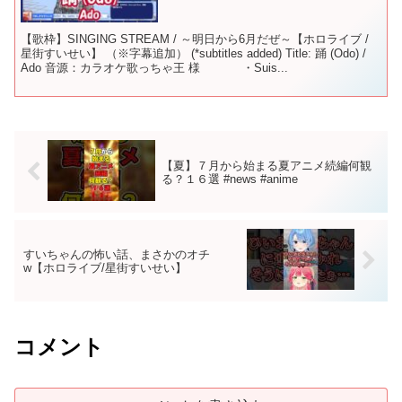
【歌枠】SINGING STREAM / ～明日から6月だぜ～【ホロライブ /
星街すいせい】 （※字幕追加） (*subtitles added) Title: 踊 (Odo) /
Ado 音源：カラオケ歌っちゃ王 様 ・Suis...
【夏】７月から始まる夏アニメ続編何観
る？１６選 #news #anime
すいちゃんの怖い話、まさかのオチ
w【ホロライブ/星街すいせい】
コメント