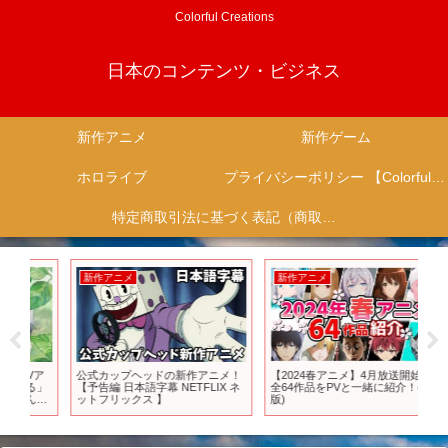
Colorful Creations
日本のコンテンツ・ビジネス
新作アニメ
新作ゲーム
ホロライブ
プライバシーポリシー 【Colorful Creation】
特定商取引法に基づく表記（商取引に関する開示）
新作アニメ
新作アニメ
新
ア
公式カップヘッドの新作アニメ！
【2024春アニメ】4月放送開始！
【
」
【予告編 日本語字幕 NETFLIX ネ
全64作品をPVと一緒に紹介！(2月
ん
あ
ットフリックス 】
版)
に対
集 