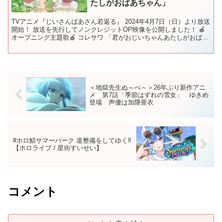
たしがおばあちゃん」
TVアニメ『じいさんばあさん若返る』 2024年4月7日（日）より放送
開始！ 放送を先行してノンクレジットOP映像を公開しました！ 🍎
オープニング主題歌🍎 コレサワ 「君がおじいちゃんあたしがおばあ
ちゃん」 コレサワNew Mini Alb...
＜地獄先生ぬ～べ～＞26年ぶり新作アニ
メ 第7話「季節はずれの雪女」 ゆきめ
登場 声優は加隈亜衣
#ホロ鯖サマーパーク 道整備をしてゆく‼
【ホロライブ / 星街すいせい】
コメント