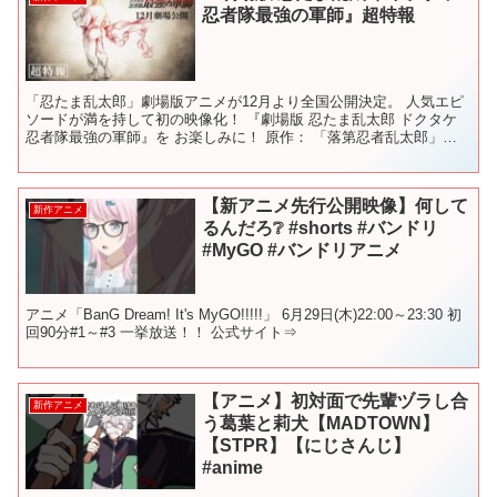
忍者隊最強の軍師』超特報
「忍たま乱太郎」劇場版アニメが12月より全国公開決定。 人気エピ
ソードが満を持して初の映像化！ 『劇場版 忍たま乱太郎 ドクタケ
忍者隊最強の軍師』を お楽しみに！ 原作： 「落第忍者乱太郎」尼
子騒兵衛（朝日新聞出版刊） テレビアニメシリーズ...
【新アニメ先行公開映像】何して
新作アニメ
るんだろ❔ #shorts #バンドリ
#MyGO #バンドリアニメ
アニメ「BanG Dream! It's MyGO!!!!!」 6月29日(木)22:00～23:30 初
回90分#1～#3 一挙放送！！ 公式サイト⇒
【アニメ】初対面で先輩ヅラし合
新作アニメ
う葛葉と莉犬【MADTOWN】
【STPR】【にじさんじ】
#anime