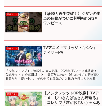
【㊗️90万再生突破！】クザンの本
新作アニメ
当の任務がついに判明#shorts#
ワンピース
TVアニメ『マリッジトキシン』
新作アニメ
ティザーPV
「少年ジャンプ＋」連載中の大人気作、2026年 TVアニメ化決定！
公式サイト： 公式SNS ：X 数百年にわたり殺しの技術を研ぎ続け
る者たち『使い手』。 その中でも最強の力と権力を持つとされる五
大名家の『毒使い』。その血筋を受け継ぐ青年...
【ノンクレジットOP映像】TVア
新作アニメ
ニメ「じいさんばあさん若返る」
｜コレサワ「君がおじいちゃんあ