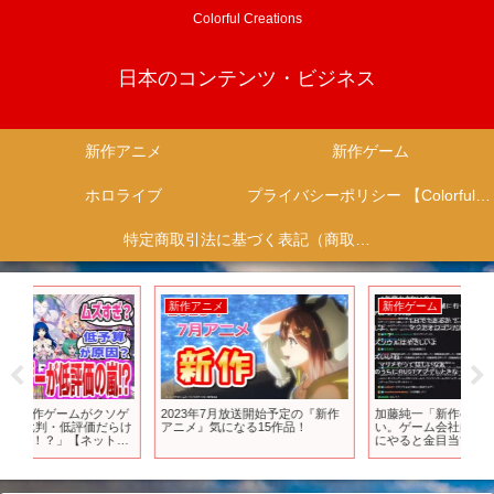
Colorful Creations
日本のコンテンツ・ビジネス
新作アニメ
新作ゲーム
ホロライブ
プライバシーポリシー 【Colorful Creation】
特定商取引法に基づく表記（商取引に関する開示）
新作アニメ
新作ゲーム
新
ゲ
2023年7月放送開始予定の『新作
加藤純一「新作ゲームはやらな
T
らけ
アニメ』気になる15作品！
い。ゲーム会社に失礼。俺がすぐ
始祖
の
にやると金目当てになっちゃ
LO
ク
う。」
×F
ティ