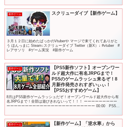
引用して...
スクリューダイブ【新作ゲーム】
新作ゲーム
３月１２日に始めたばっかのVtuberや マージで来てくれてありがと
う ほんっまに Steam↓スクリューダイブ Twitter（新X）↓ #vtuber #
レアサソリ #ゲーム実況 #新作ゲーム
【PS5新作ソフト】オープンワー
新作ゲーム
ルド超大作に有名JRPGまで！
PS5のゲームラッシュ来るぞ！8
月新作発売されすぎいぃぃ！
【PS5おすすめゲーム】
8月はPS5新作ゲームラッシュだぞ！オープンワールド超大作から有
名JRPGまで！全部は遊びきれないって！！！ ーーーーーーーーー
ーーーーーーーーーーーーーーーーーーーーーーーー 00:00 PS5の
新作ゲームソフトまとめ 00:41 CYG...
【新作ゲーム】「逆水寒」から
新作ゲーム