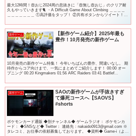
最大12時間！壺おじ2024周の息抜きに「壺無し壺おじ」のクリア耐
久もやっていきます🐈 ・A Difficult Game About Climbing ＿＿＿＿
＿＿＿＿＿＿＿ ①高評価をタップ！ ②共有ボタンからツイート！
③なんでもええ...
【新作ゲーム紹介】2025年最も
新作ゲーム
豊作！10月発売の新作ゲーム
10月発売の新作ゲーム特集！ 今年いちばんの豊作、間違いなし。 期
待作からコア向けまで、一気にまとめてご紹介します！ 00:00 オー
プニング 00:20 Kingmakers 01:56 ARC Raiders 03:41 Battlef...
SAOの新作ゲームが手抜きすぎ
新作ゲーム
て爆死コースへ【SAOVS】
#shorts
ポケモンカード通販 ◆別チャンネル◆ ゲームラジオ： ポケモンカ
ード： ◆SNSなど◆ Twitter：​ 連絡先：nakaido0913@gmail.com ※
タレコミ、お仕事の依頼募集しております。 ◆資料◆ Game-i（よく