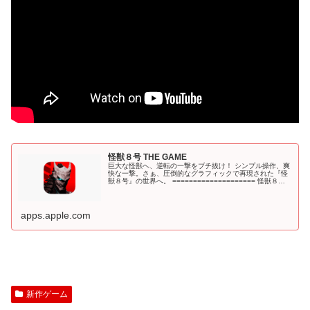
‎怪獣８号 THE GAME
‎巨大な怪獣へ、逆転の一撃をブチ抜け！ シンプル操作、爽
快な一撃。さぁ、圧倒的なグラフィックで再現された『怪
獣８号』の世界へ。 ==================== 怪獣８号
THE GAME とは ==================== 原作は「少年
ジャンプ＋」で連載、全世界的なヒットを記録したアニメ
『怪獣８号...
apps.apple.com
新作ゲーム