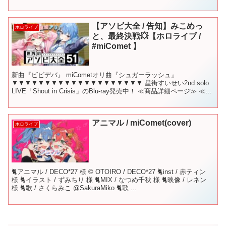
【アソビ大全 / 告知】みこめっ
ホロライブ
と、最終決戦💥【ホロライブ /
#miComet 】
新曲『ビビデバ』 miCometオリ曲『シュガーラッシュ』
▼▼▼▼▼▼▼▼▼▼▼▼▼▼▼▼▼▼▼▼ 星街すいせい2nd solo
LIVE「Shout in Crisis」のBlu-ray発売中！ ≪商品詳細ページ≫ ≪星
街すいせい全力応...
アニマル / miComet(cover)
ホロライブ
🐈アニマル / DECO*27 様 © OTOIRO / DECO*27 🐈inst / 赤ティン
様 🐈イラスト / ずみちり 様 🐈MIX / なつめ千秋 様 🐈映像 / レネン
様 🐈歌 / さくらみこ @SakuraMiko 🐈歌 ...