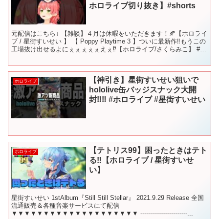
ホロライブ切り抜き】#shorts
元配信はこちら↓ 【雑談】４月は休暇をいただきます！🍂【ホロライ
ブ / 星街すいせい 】 【 Poppy Playtime 3 】ついに最新作‼もうこの
工場抜け出せるよにぇぇぇぇぇえぇ⁉【ホロライブ/さくらみこ】 #さ
くらみこ #星街すいせ...
【神引き】星街すいせい狙いで
ホロライブ
hololive缶バッジスナック大開
封‼︎‼︎ #ホロライブ #星街すいせい
【テトリス99】困ったときはテト
ホロライブ
る‼【ホロライブ / 星街すいせ
い】
星街すいせい 1stAlbum『Still Still Stellar』 2021.9.29 Release 全国
流通販売＆各種音楽サービスにて配信
▼▼▼▼▼▼▼▼▼▼▼▼▼▼▼▼▼▼▼▼ ------------------------...