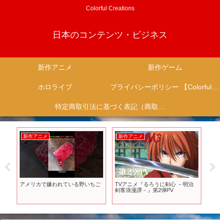
Colorful Creations
日本のコンテンツ・ビジネス
新作アニメ
新作ゲーム
ホロライブ
プライバシーポリシー 【Colorful Creation】
特定商取引法に基づく表記（商取引に関する開示）
新作アニメ
新作アニメ
新
異
アメリカで嫌われている野いちご
TVアニメ『るろうに剣心 －明治
『
V
剣客浪漫譚－』第2弾PV
ム
ロ
か？