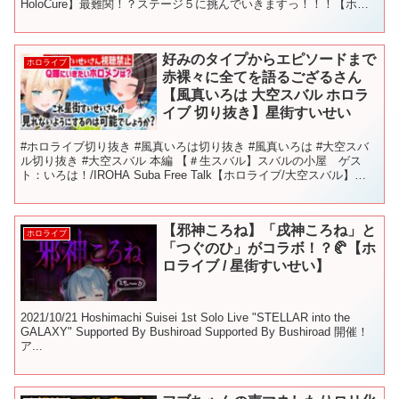
HoloCure】最難関！？ステージ５に挑んでいきますっ！！！【ホロ
ライブ/白上フブキ】 #さくらみこ #星街すいせい...
好みのタイプからエピソードまで
ホロライブ
赤裸々に全てを語るござるさん
【風真いろは 大空スバル ホロラ
イブ 切り抜き】星街すいせい
#ホロライブ切り抜き #風真いろは切り抜き #風真いろは #大空スバ
ル切り抜き #大空スバル 本編 【＃生スバル】スバルの小屋 ゲス
ト：いろは！/IROHA Suba Free Talk【ホロライブ/大空スバル】
00:00お嫁にしたいホロ...
【邪神ころね】「戌神ころね」と
ホロライブ
「つぐのひ」がコラボ！？🥐【ホ
ロライブ / 星街すいせい】
2021/10/21 Hoshimachi Suisei 1st Solo Live "STELLAR into the
GALAXY" Supported By Bushiroad Supported By Bushiroad 開催！
ア...