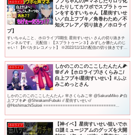
フブちゃんの声マネしたりロリ化
ホロライブ
したりしてカワボでスプラトゥー
ンをするすいちゃん【星街すいせ
い／白上フブキ／角巻わため／不
知火フレア／切り抜き／ホロライ
ブ】
すいちゃんこと、ホロライブ0期生 星街すいせい さんの切り抜きチ
ャンネルです。 元配信：【スプラトゥーン３】みずしか勝たんのじ
ゃい！【#バカタレコメット】 ※2022/11/12の配信の切り抜きです
すいちゃんのチャンネルを登録お願いします...
しかのこのこのここしたんたん🌽
ホロライブ
🌸☄️🎶【ホロライブ/さくらみこ/
白上フブキ/星街すいせい】#ふぶ
みこめっとさん
しかのこのこのここしたんたん♪ 🌸さくらみこ🌸 @SakuraMiko 🌽白
上フブキ🌽 @ShirakamiFubuki ☄️星街すいせい☄️
@HoshimachiSuisei ==============================...
【神イベ】星街すいせい狙いでホ
ホロライブ
ロ謎ミュージアムのグッズを大開