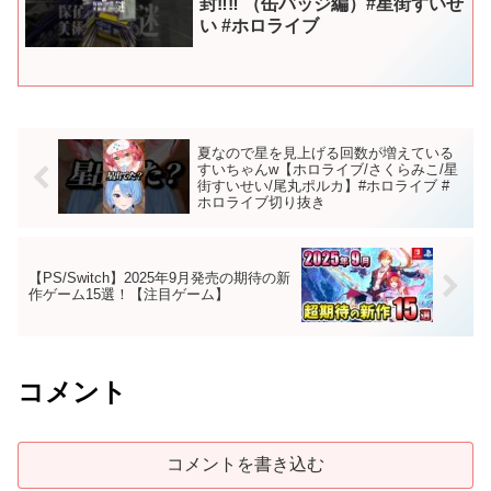
封‼︎‼︎ （缶バッジ編）#星街すいせ
い #ホロライブ
夏なので星を見上げる回数が増えている
すいちゃんw【ホロライブ/さくらみこ/星
街すいせい/尾丸ポルカ】#ホロライブ #
ホロライブ切り抜き
【PS/Switch】2025年9月発売の期待の新
作ゲーム15選！【注目ゲーム】
コメント
コメントを書き込む