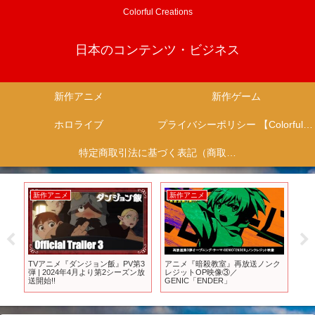
Colorful Creations
日本のコンテンツ・ビジネス
新作アニメ
新作ゲーム
ホロライブ
プライバシーポリシー 【Colorful Creation】
特定商取引法に基づく表記（商取引に関する開示）
新作アニメ
新作アニメ
新
紹
TVアニメ『ダンジョン飯』PV第3
アニメ『暗殺教室』再放送ノンク
20
 #
弾 | 2024年4月より第2シーズン放
レジットOP映像③／
ン
 #
送開始!!
GENIC「ENDER」
め1
ホ