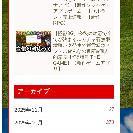
ナアビ】【新作ソシャゲ・
アプリゲーム】【セルラ
ン・売上速報】【新作
RPG】
【怪獣8G】今後の対応で全
てが決まる…ガチャ石無限
増殖バグ発生で運営緊急メ
ンテ…皆んなの反応&個人
的意見【怪獣8号 THE
GAME】【新作ゲームアプ
リ】
アーカイブ
27
2025年11月
373
2025年10月