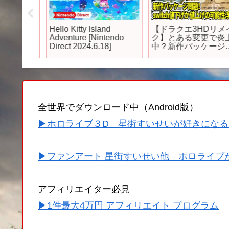
ンター
Hello Kitty Island
【ドラクエ3HDリメイ
タイト
Adventure [Nintendo
ク】とある変更で炎上
3弾 紹
Direct 2024.6.18]
中？新作パッケージ問
題！switch値下げか値
げの可能性浮上！？
【新型Switch2】
全世界でダウンロード中（Android版）
▶ホロライブ３D 星街すいせいが好きになる
▶ファンアート 星街すいせい他 ホロライブ
アフィリエイター必見
▶1件最大4万円 アフィリエイト プログラム