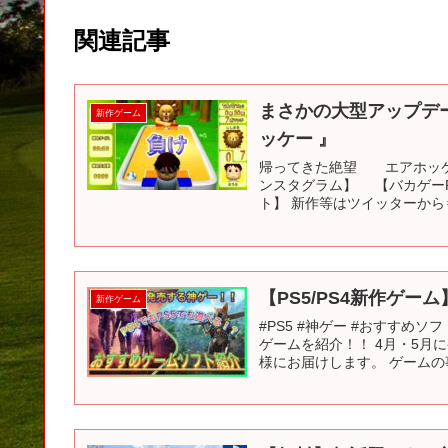
関連記事
まさかの大型アップデ
新作ゲーム
ッケー 』
帰ってきた絶望 エアホッケ
ンスタグラム】 【バカゲーR
ト】 新作等はツイッターから⇒
【PS5/PS4新作ゲ
新作ゲーム
#PS5 #神ゲー #おすすめソ
ゲームを紹介！！ 4月・5
様にお届けします。 ゲームの事