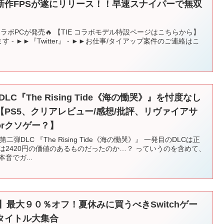
新作FPSが遂にリリース！！早速スナイパーで無双
コラボPCが発売🔥 【TIE コラボモデル特設ページはこちらから】
す - ►►『Twitter』 - ►►お仕事/タイアップ案件のご連絡はこ
LC『The Rising Tide《海の慟哭》』を忖度なし
PS5、クリアレビュー/感想/批評、リヴァイアサ
rクソゲー？】
弾DLC 『The Rising Tide《海の慟哭》』 一発目のDLCは正
Cは2420円の価値のあるものだったのか…？ っていうのを含めて、
音でガ...
h】最大９０％オフ！夏休みに買うべきSwitchゲー
タイトル大集合