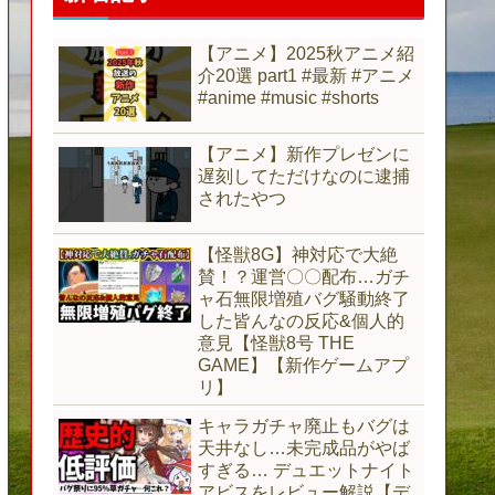
【アニメ】2025秋アニメ紹
介20選 part1 #最新 #アニメ
#anime #music #shorts
【アニメ】新作プレゼンに
遅刻してただけなのに逮捕
されたやつ
【怪獣8G】神対応で大絶
賛！？運営〇〇配布…ガチ
ャ石無限増殖バグ騒動終了
した皆んなの反応&個人的
意見【怪獣8号 THE
GAME】【新作ゲームアプ
リ】
キャラガチャ廃止もバグは
天井なし…未完成品がやば
すぎる… デュエットナイト
アビスをレビュー解説【デ