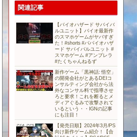
関連記事
【バイオハザード サバイバ
ルユニット】バイオ最新作
のスマホゲームがヤバすぎ
た！#shorts #ババイオハザ
ード サバイバルユニット #
スマホゲーム #アンブレラ
#たくちゃんねるず
新作ゲーム「黒神話: 悟空」
の開発会社がとあるDEIコ
ンサルティング会社から法
外なコンサル料で指導させ
ろと要求！これを断るとメ
ディアぐるみで攻撃されて
いるという・・IGNの記事
にも注目！
【発売日順】2024年3月/PS
向け新作ゲーム紹介！【合