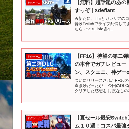
【無料】超話題のあの
新作ゲーム
すっぞ | Xdefiant
🔥新たに、TIEとガレリアの
普段Twitchでライブ配信してま
ちら - tie.ru.info@g...
【FF16】待望の第二弾D
新作ゲーム
の本音でガチレビュー【
ン、スクエニ、神ゲーo
ついにリリースされたFF16の第二
直微妙だったが、 今回のDL
クリアした感想を 忖度なしの本
【夏セール最安Switc
新作ゲーム
ム１０選！コスパ最強