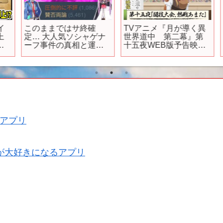
このままではサ終確
TVアニメ『月が導く異
定… 大人気ソシャゲナ
世界道中 第二幕』第
ーフ事件の真相と運営
十五夜WEB版予告映像
上
の本音を解説 ヘブンバ
｜2024年1月より
ーンズレッドが圧倒的
TOKYO MX、MBS、BS
不評でやばい…【ソシ
日テレ、AT-Xにて放送
ャゲ・アプリゲーム】
中！
【サービス終了】【ヘ
ブバン】【スマホ
RPG】
アプリ
が大好きになるアプリ