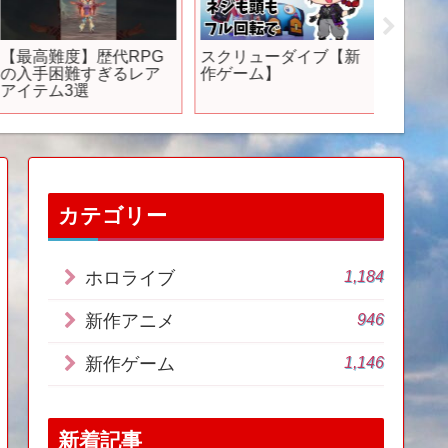
【最高難度】歴代RPG
スクリューダイブ【新
【Ste
の入手困難すぎるレア
作ゲーム】
がオー
アイテム3選
ー！お
報20選
カテゴリー
1,184
ホロライブ
946
新作アニメ
1,146
新作ゲーム
新着記事