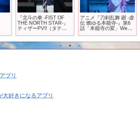
『北斗の拳 -FIST OF
アニメ『刀剣乱舞 廻 -虚
THE NORTH STAR-』
伝 燃ゆる本能寺-』第6
ティザーPV!!（タテ
話「本能寺の変」Web
期
ver.）｜Teaser trailer!!
予告｜5/7(火)23:00より
TOKYO MX,BS11にて放
送！
アプリ
が大好きになるアプリ