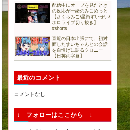
配信中にオーブを見たとき
の反応が一緒のみこめっと
【さくらみこ/星街すいせい/
ホロライブ切り抜き】
#shorts
直近の日本出張にて、初対
面したすいちゃんとの会話
を自慢げに語るクロニー
【日英両字幕】
最近のコメント
コメントなし
↓ フォローはここから ↓