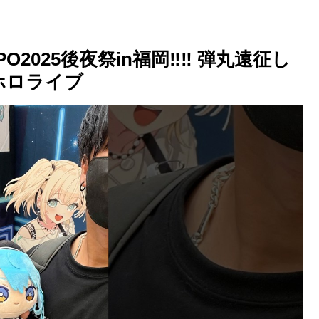
XPO2025後夜祭in福岡‼︎‼︎ 弾丸遠征し
ホロライブ