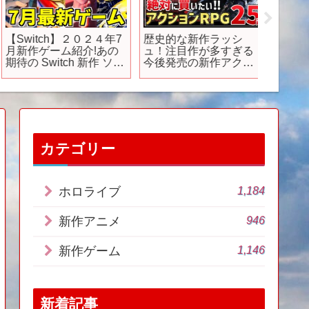
【Switch】２０２４年7
歴史的な新作ラッシ
【202
月新作ゲーム紹介!あの
ュ！注目作が多すぎる
期最注
待の Switch 新作 ソフ
今後発売の新作アクシ
を2つ
トが発売される!?【スイ
ョンRPG25選
#short
ッチ おすすめソフト】
勢VTube
カテゴリー
1,184
ホロライブ
946
新作アニメ
1,146
新作ゲーム
新着記事