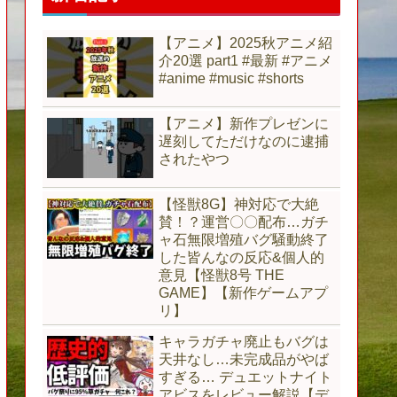
【アニメ】2025秋アニメ紹
介20選 part1 #最新 #アニメ
#anime #music #shorts
【アニメ】新作プレゼンに
遅刻してただけなのに逮捕
されたやつ
【怪獣8G】神対応で大絶
賛！？運営〇〇配布…ガチ
ャ石無限増殖バグ騒動終了
した皆んなの反応&個人的
意見【怪獣8号 THE
GAME】【新作ゲームアプ
リ】
キャラガチャ廃止もバグは
天井なし…未完成品がやば
すぎる… デュエットナイト
アビスをレビュー解説【デ