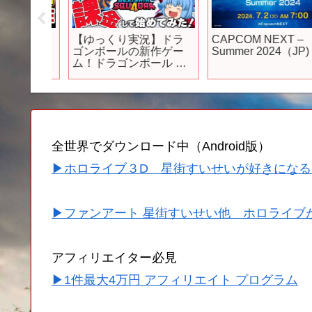
メ紹
【ゆっくり実況】ドラ
CAPCOM NEXT –
アニ新
ゴンボールの新作ゲー
Summer 2024（JP)
編7作品
ム！ドラゴンボール ゲ
紹介】
キシン スクアドラでさ
っそく課金だ！【天才
チルノの珍ゲキスク/ド
ラゴンボール ゲキシン
スクアドラ】Part1
全世界でダウンロード中（Android版）
▶ホロライブ３D 星街すいせいが好きになる
▶ファンアート 星街すいせい他 ホロライブ
アフィリエイター必見
▶1件最大4万円 アフィリエイト プログラム