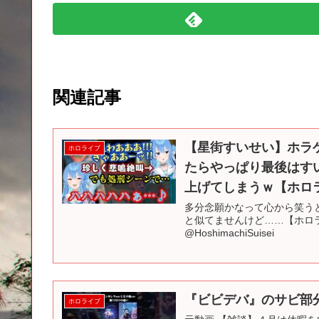
関連記事
【星街すいせい】ホラ
ホロライブ
たらやっぱり最後はす
上げてしまうｗ【ホロ
多分念願かなって心から笑うとこう
と似てませんけど……【ホロラ
@HoshimachiSuisei
『ビビデバ』のサビ部分
ホロライブ