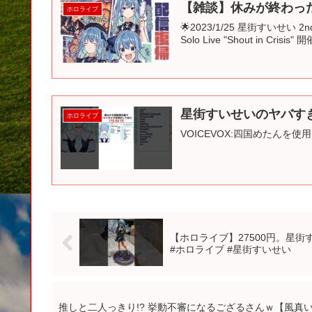
【雑談】休みが終わった
ホロライブ
🌟2023/1/25 星街すいせい 2nd
Solo Live "Shout in Cr
星街すいせいのヤバすぎる雑
ホロライブ
VOICEVOX:四国めたんを使
【ホロライブ】27500円。星街す
#ホロライブ #星街すいせい
推しと二人っきり!? 挙動不審になるござるさんｗ【風真い