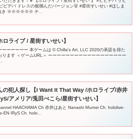
ただきます！🍂【ホロライブ / 星街すいせい 】 #ビビデバ サビ
#ビビデバ ドレスの裾掴んだバージョン👗 #星街すいせい #ほしま
 ※※※※※※ チ...
ロライブ / 星街すいせい】
ーー 本ゲームは © Chilla's Art, LLC 2020の承諾を得た
ります ＜ゲームURL＞ ーーーーーーーーーーーーーーーーーー
..
探し【I Want It That Way /ホロライブ/赤井
IRyS/アメリア/兎田ぺこら/星街すいせい】
annel HAACHAMA Ch 赤井はあと Nanashi Mumei Ch. hololive-
e-EN IRyS Ch. holo...