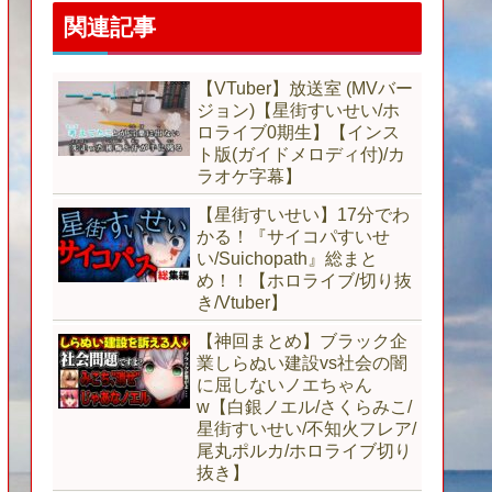
関連記事
【VTuber】放送室 (MVバー
ジョン)【星街すいせい/ホ
ロライブ0期生】【インス
ト版(ガイドメロディ付)/カ
ラオケ字幕】
【星街すいせい】17分でわ
かる！『サイコパすいせ
い/Suichopath』総まと
め！！【ホロライブ/切り抜
き/Vtuber】
【神回まとめ】ブラック企
業しらぬい建設vs社会の闇
に屈しないノエちゃん
w【白銀ノエル/さくらみこ/
星街すいせい/不知火フレア/
尾丸ポルカ/ホロライブ切り
抜き】