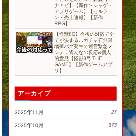
ナアビ】【新作ソシャゲ・
アプリゲーム】【セルラ
ン・売上速報】【新作
RPG】
【怪獣8G】今後の対応で全
てが決まる…ガチャ石無限
増殖バグ発生で運営緊急メ
ンテ…皆んなの反応&個人
的意見【怪獣8号 THE
GAME】【新作ゲームアプ
リ】
アーカイブ
27
2025年11月
373
2025年10月