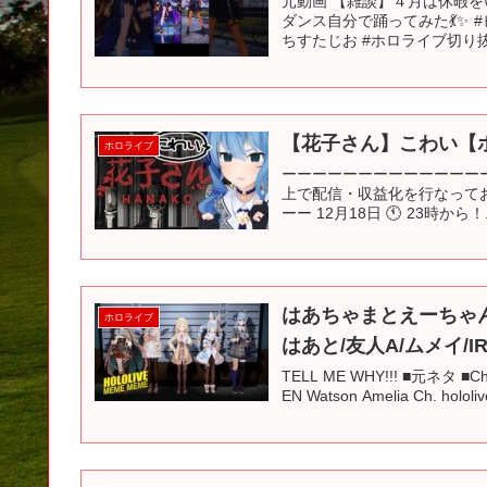
元動画 【雑談】４月は休暇をい
ダンス自分で踊ってみた💃✨ 
ちすたじお #ホロライブ切り抜き
【花子さん】こわい【ホ
ホロライブ
ーーーーーーーーーーーーーーーーーー
上で配信・収益化を行なってお
ーー 12月18日 🕚 23時から！.
はあちゃまとえーちゃんの犯人
ホロライブ
はあと/友人A/ムメイ/
TELL ME WHY!!! ■元ネタ ■Ch
EN Watson Amelia Ch. hololiv