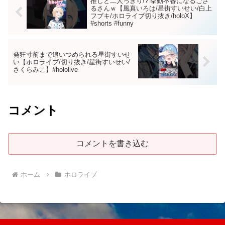
推しと二人っきり!? 挙動不審になるござ
るさんｗ【風真いろは/星街すいせい/白上
フブキ/ホロライブ切り抜き/holoX】
#shorts #funny
発狂寸前まで追いつめられる星街すいせ
い【ホロライブ/切り抜き/星街すいせい/
さくらみこ】#hololive
コメント
コメントを書き込む
ホーム
ホロライブ