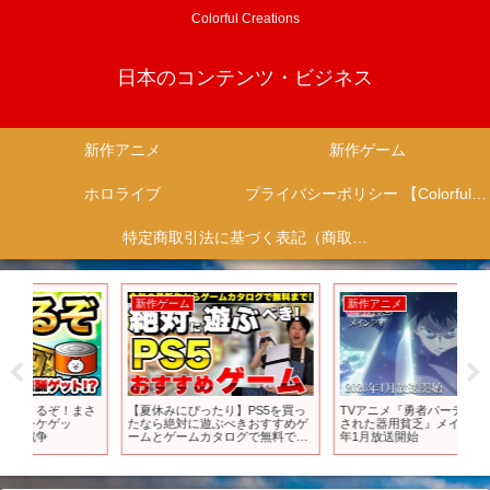
Colorful Creations
日本のコンテンツ・ビジネス
新作アニメ
新作ゲーム
ホロライブ
プライバシーポリシー 【Colorful Creation】
特定商取引法に基づく表記（商取引に関する開示）
新作ゲーム
新作アニメ
新
さ
【夏休みにぴったり】PS5を買っ
TVアニメ『勇者パーティを追い出
【
たなら絶対に遊ぶべきおすすめゲ
された器用貧乏』メインPV｜2026
き！
ームとゲームカタログで無料で遊
年1月放送開始
す
べるおすすめゲーム！【PS5おす
すめゲーム】