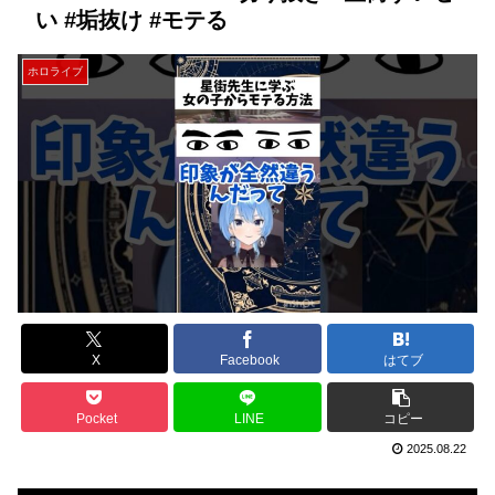
い #垢抜け #モテる
ホロライブ
X
Facebook
はてブ
Pocket
LINE
コピー
2025.08.22