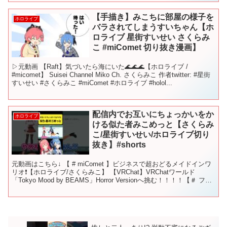
【手描き】みこちに部屋の様子を
ホロライブ
バラされてしまうすいちゃん【ホ
ロライブ 星街すいせい さくらみ
こ #miComet 切り抜き漫画】
▷元動画 【Raft】気づいたら海にいた🌊🌊🌊【ホロライブ /
#micomet】 Suisei Channel Miko Ch. さくらみこ 作者twitter: #星街
すいせい #さくらみこ #miComet #ホロライブ #holol...
配信内でお互いにちょっかいをか
ホロライブ
ける似た者みこめっと【さくらみ
こ/星街すいせい/ホロライブ切り
抜き】#shorts
元動画はこちら↓ 【 # miComet 】ビジネスで超おどるメイドインワ
リオ❗️【ホロライブ/さくらみこ】 【VRChat】VRChatワールド
「Tokyo Mood by BEAMS」Horror Versionへ挑む！！！！【＃ フ
ブ...