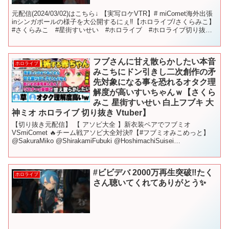
元配信(2024/03/02)はこちら↓ 【実写ロケVTR】# miComet海外出張
inシンガポールの様子を大公開するにぇ‼️【ホロライブ/さくらみこ】
#さくらみこ #星街すいせい #ホロライブ #ホロライブ切り抜き
#sakuram...
フブさんに甘え散らかしたい本音
ホロライブ
みこちにドン引きし二次創作の矛
先対象になる事を恐れるオタク理
解度が高いすいちゃんｗ【さくら
みこ 星街すいせい 白上フブキ 大
神ミオ ホロライブ 切り抜き Vtuber】
【切り抜き元配信】 【 アソビ大全 】新衣装ペアでフブミオ
VSmiComet 🔥チーム戦アソビ大全対決⁉【#フブミオみこめっと】
@SakuraMiko @ShirakamiFubuki @HoshimachiSuisei
@OokamiM...
#ビビデバ 2000万再生突破‼️たく
ホロライブ
さん聴いてくれてありがとう✨