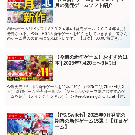
新作ゲーム
月の発売ゲームソフト紹介
#新作ゲーム#PSソフト#２０２４年4月発売ゲーム ２０２４年４月に
発売される、PS5、PS4の新作ゲームを紹介をしていきます。皆さん
のゲーム購入の参考になれば幸いです。 【目次】 00:00 前置き
00:56 The Dragoness...
【今週の新作ゲーム】おすすめ11
新作ゲーム
本 | 2025年7月28日〜8月3日
今週発売の注目の新作ゲームを11本ご紹介（2025年7月28日〜8月3
日） 新作ゲーム発売日一覧 👉 【ジャンルやテーマ別におすすめゲ
ームを紹介（メインチャンネル）】 @KeepGamingOnOfficial 【超大
作もインディーも世界中...
【PS/Switch】2025年9月発売の
新作ゲーム
期待の新作ゲーム15選！【注目ゲ
ーム】