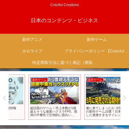
Colorful Creations
日本のコンテンツ・ビジネス
新作アニメ
新作ゲーム
ホロライブ
プライバシーポリシー 【Colorful Creation】
特定商取引法に基づく表記（商取引に関する開示）
新作ゲーム
新作ゲーム
新
超話題のゲーム！売上本数が1億
遂に来てしまったか..9月発売注目
【1
超えそうな最新ハクスラFPS、怒
の新作ゲーム10選！日本を舞台に
作
涛の中毒性で圧倒的に面白い
した過激すぎるサイレントヒルF
信
(PS5,PC,XBOX,Switch2)｜『ボー
＆ゾンビオープンワールドDying
ニ
ダーランズ4』【ゆっくり実況】
Light新作＆ボーダーランズ4＆高
Borderlands4
難易度ゲーHell is Us等