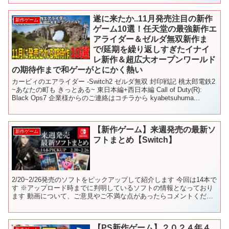
遂に来たか..11月発売注目の新作
新作ゲーム
ゲーム10選！任天堂の最強新作エ
アライダー＆ゼルダ無双新作ま
で/延期を繰り返しすぎたイナイ
レ新作＆超広大オープンワールド
の期待作まで和ゲーがとにかく熱い
カービィのエアライダー -Switch2 ゼルダ無双 封印戦記 桃太郎電鉄2
~あなたの町も きっとある~ 東日本編+西日本編 Call of Duty(R):
Black Ops7 企業様からのご連絡はコチラから kyabetsuhuma...
【新作ゲーム】来週発売の最新ソ
新作ゲーム
フトまとめ【Switch】
2/20~2/26発売のソフトをピックアップして紹介します 今回は14本で
す ※アップロード時までに判明しているソフトの情報となっており
ます 動画について、ご意見やご不満な点があったらコメントくださ
ると助かります 【目次】 00:00 OP...
【PS新作ゲーム】２０２４年４