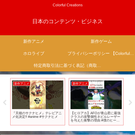
Colorful Creations
日本のコンテンツ・ビジネス
新作アニメ
新作ゲーム
ホロライブ
プライバシーポリシー 【Colorful Creation】
特定商取引法に基づく表記（商取引に関する開示）
新作アニメ
新作アニメ
新
2
『天穂のサクナヒメ』テレビアニ
【ヒロアカ】AFOが青山君に最強
【
0～
メ化決定!! #anime #サクナヒメ
クラスの攻撃個性ネビルレーザー
が
を与えた衝撃の理由 #僕のヒーロ
意
ーアカデミア #ヒロアカ
ベル
【
【