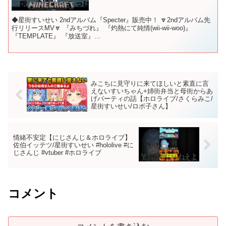
◆星街すいせい 2ndアルバム『Specter』販売中！ 🔽2ndアルバム先
行リリースMV🔽 『みちづれ』 『灼熱にて純情(wii-wii-woo)』
『TEMPLATE』 『放送室』
▼▼▼▼▼▼▼▼▼▼▼▼▼▼▼▼▼▼▼▼ 💙CD「スイ...
みこちに見守りに来てほしいと素直に言
えないすいちゃん+姉街弁当と母街からあ
げパーティの話【ホロライブ/さくらみこ/
星街すいせい/ロボ子さん】
情緒不安定【にじさんじ＆ホロライブ】
佐伯イッテツ/星街すいせい #hololive #に
じさんじ #vtuber #ホロライブ
コメント