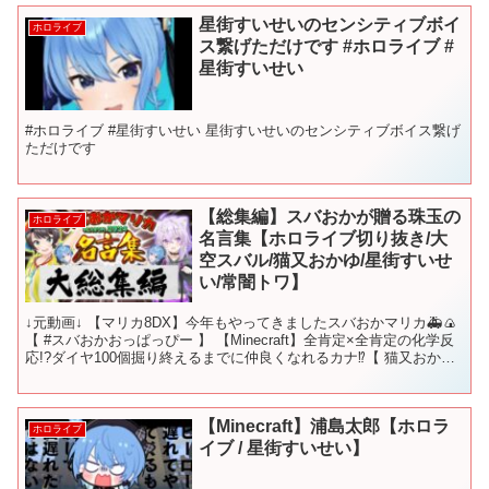
星街すいせいのセンシティブボイ
ホロライブ
ス繋げただけです #ホロライブ #
星街すいせい
#ホロライブ #星街すいせい 星街すいせいのセンシティブボイス繋げ
ただけです
【総集編】スバおかが贈る珠玉の
ホロライブ
名言集【ホロライブ切り抜き/大
空スバル/猫又おかゆ/星街すいせ
い/常闇トワ】
↓元動画↓ 【マリカ8DX】今年もやってきましたスバおかマリカ🚑🍙
【 #スバおかおっぱっぴー 】 【Minecraft】全肯定×全肯定の化学反
応!?ダイヤ100個掘り終えるまでに仲良くなれるカナ⁉【 猫又おかゆ
×火威青 【#スバおかおっぱ...
【Minecraft】浦島太郎【ホロラ
ホロライブ
イブ / 星街すいせい】