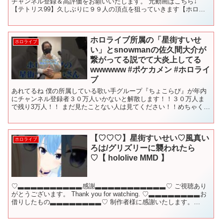
チャンネル登録＆高評価をお願いいたします。 元動画はこちら↓
【テトリス99】久しぶりに９９人の頂点を狙っていきます【ホロラ
イブ / 星街すいせい】 #ホロライブ切り抜き,#星...
ホロライブ所属の「星街すいせ
ホロライブ
い」とsnowmanの佐久間大介が
繋がってる説でて大炎上してる
wwwwww #ポケカメン #ホロライ
ブ
あれてるね 僕の所属している歌い手グループ『ちょこらび』が年内
にチャンネル登録者３０万人いかないと解散します！！３０万人ま
で残り3万人！！ まだ見たことない人は見てください！！めちゃくち
ゃ面白いので！！ ちょこらび↓ オリジナル曲アンチモラ...
【♡♡♡】星街すいせい♡風真い
ホロライブ
ろは/グリズリーに襲われたら
♡【 hololive MMD 】
♡▃▃▃▃▃▃▃▃▃▃感謝▃▃▃▃▃▃▃▃▃▃▃♡ ご視聴あり
がとうございます。 Thank you for watching. ♡▃▃▃▃▃▃▃▃お
借りしたもの▃▃▃▃▃▃▃▃♡ 制作者様に感謝いたします。
◆Music：にぎにぎにじたう...