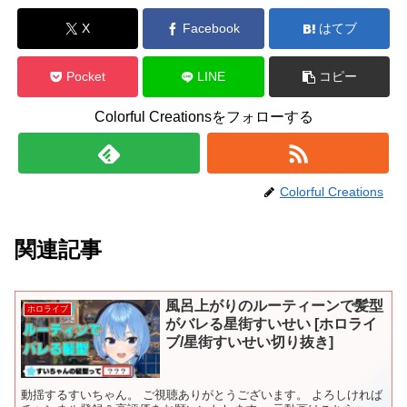
X
Facebook
はてブ
Pocket
LINE
コピー
Colorful Creationsをフォローする
Colorful Creations
関連記事
風呂上がりのルーティーンで髪型
ホロライブ
がバレる星街すいせい [ホロライ
ブ/星街すいせい切り抜き]
動揺するすいちゃん。 ご視聴ありがとうございます。 よろしければ