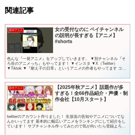
関連記事
女の受付なのに ペイチャンネル
新作アニメ
の説明が長すぎる【アニメ】
#shorts
色んな『一発アニメ』をアップしていきます。 ▼別チャンネル『そ
ろ谷のアニメっち』もやってます！ ▼インスタ ▼X（Twitter）
▼Tiktok ▼『耐え子の日常』というアニメの作者もやってます コメ
ントは必ず全て読んでいます。 ありがと...
【2025年秋アニメ】話題作が多
新作アニメ
すぎる！全66作品紹介・声優・制
作会社【10月スタート】
twitterのアカウント作りました！ 生放送の告知やアニメについてな
んかいってます 基本的に幅広いアニメをランキングにして紹介をし
ています！ サブチャンネル作ってみたので気が向いたら登録よろし
くお願いします！ときどき動画あげるかも 令和の...