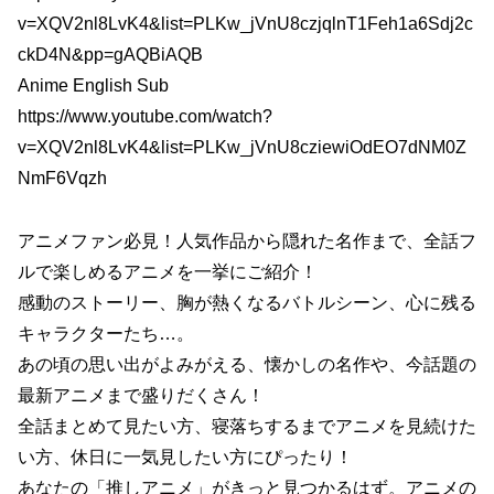
v=XQV2nl8LvK4&list=PLKw_jVnU8czjqlnT1Feh1a6Sdj2c
ckD4N&pp=gAQBiAQB
Anime English Sub
https://www.youtube.com/watch?
v=XQV2nl8LvK4&list=PLKw_jVnU8cziewiOdEO7dNM0Z
NmF6Vqzh
アニメファン必見！人気作品から隠れた名作まで、全話フ
ルで楽しめるアニメを一挙にご紹介！
感動のストーリー、胸が熱くなるバトルシーン、心に残る
キャラクターたち…。
あの頃の思い出がよみがえる、懐かしの名作や、今話題の
最新アニメまで盛りだくさん！
全話まとめて見たい方、寝落ちするまでアニメを見続けた
い方、休日に一気見したい方にぴったり！
あなたの「推しアニメ」がきっと見つかるはず。アニメの