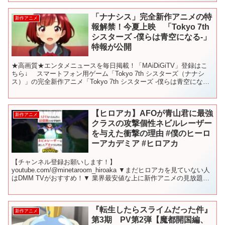
「ナナシス」完全新作アニメの特
新作アニメ
報解禁！今夏上映 「Tokyo 7th
シスターズ -僕らは青空になる-」
特報が公開
★高画質★エンタメニュースを毎日掲載！「MAiDiGiTV」登録はこ
ちら↓ スマートフォン用ゲーム「Tokyo 7th シスターズ（ナナシ
ス）」の完全新作アニメ「Tokyo 7th シスターズ -僕らは青空にな
る-」が、2020年夏に期間...
【ヒロアカ】AFOが青山君に最強
新作アニメ
クラスの攻撃個性ネビルレーザー
を与えた衝撃の理由 #僕のヒーロ
ーアカデミア #ヒロアカ
【チャンネル登録お願いします！】
youtube.com/@minetaroom_hiroaka ▼まだヒロアカを見ていない人
はDMM TVがおすすめ！▼ 業界最安値な上に新作アニメの見放題作
品数と先行配信数No.1 今なら最初の1カ月は"...
『転生したらスライムだった件』
新作アニメ
第3期 PV第2弾【魔都開国編、