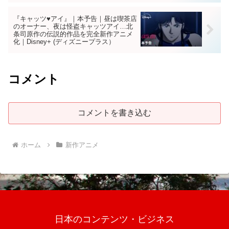
『キャッツ♥アイ』｜本予告｜昼は喫茶店
のオーナー、夜は怪盗キャッツアイ…北
条司原作の伝説的作品を完全新作アニメ
化｜Disney+ (ディズニープラス）
コメント
コメントを書き込む
ホーム
新作アニメ
日本のコンテンツ・ビジネス