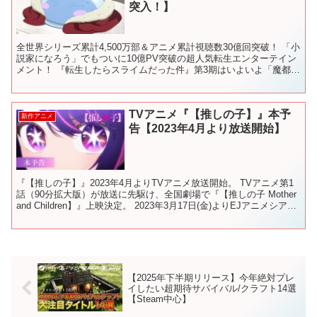
突入！】
全世界シリーズ累計4,500万部＆アニメ累計視聴数30億回突破！ 「小
説家になろう」でもついに10億PV突破の超人気転生エンターテイン
メント！ 『転生したらスライムだった件』第3期はいよいよ「魔都開
国編」に突入！PV第2弾を公開中！ ○放送...
TVアニメ『【推しの子】』本予
新作アニメ
告【2023年4月より放送開始】
『【推しの子】』2023年4月よりTVアニメ放送開始。 TVアニメ第1
話（90分拡大版）が放送に先駆け、全国劇場で『【推しの子 Mother
and Children】』上映決定。 2023年3月17日(金)よりEJアニメシアタ
ー新宿ほかに...
【2025年下半期リリース】今年絶対プレ
イしたい超期待サバイバル/クラフト14選
【Steam中心】