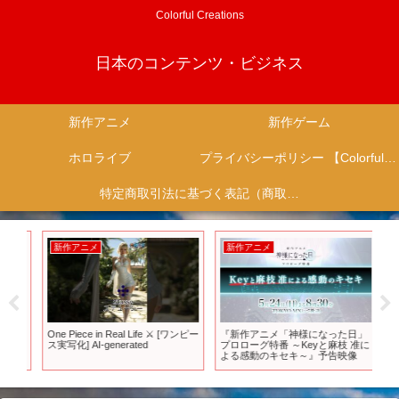
Colorful Creations
日本のコンテンツ・ビジネス
新作アニメ
新作ゲーム
ホロライブ
プライバシーポリシー 【Colorful Creation】
特定商取引法に基づく表記（商取引に関する開示）
新作アニメ
新作アニメ
新
リ
One Piece in Real Life ⚔️ [ワンピー
『新作アニメ「神様になった日」
【
トー
ス実写化] AI-generated
プロローグ特番 ～Keyと麻枝 准に
69
よる感動のキセキ～』予告映像
優
ニ