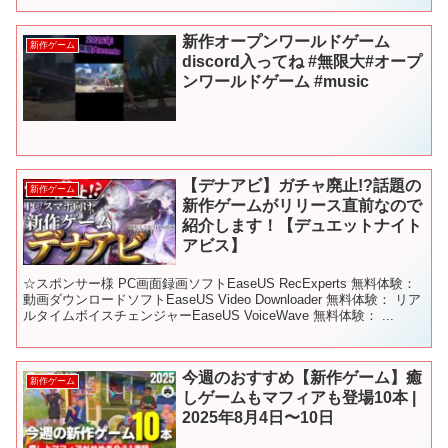
新作オープンワールドゲーム
新作ゲーム
discord入ってね #無限大#オープ
ンワールドゲーム #music
【デナアビ】ガチャ廃止!?話題の
新作ゲーム
新作ゲームがリリース直前なので
紹介します！【デュエットナイト
アビス】
☆スポンサー様 PC画面録画ソフトEaseUS RecExperts 無料体験：
動画ダウンロードソフトEaseUS Video Downloader 無料体験： リア
ルタイムボイスチェンジャーEaseUS VoiceWave 無料体験： ...
今週のおすすめ【新作ゲーム】癒
新作ゲーム
しゲームもマフィアも登場10本 |
2025年8月4日〜10日