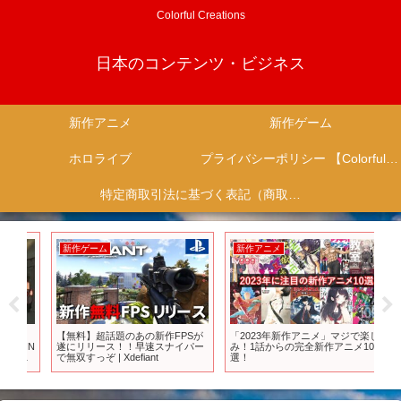
Colorful Creations
日本のコンテンツ・ビジネス
新作アニメ
新作ゲーム
ホロライブ
プライバシーポリシー 【Colorful Creation】
特定商取引法に基づく表記（商取引に関する開示）
新作ゲーム
新作アニメ
新
【無料】超話題のあの新作FPSが
「2023年新作アニメ」マジで楽し
T
IN
遂にリリース！！早速スナイパー
み！1話からの完全新作アニメ10
る」
で無双すっぞ | Xdefiant
選！
よ
ス