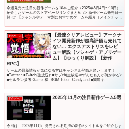
今週発売の注目の新作ゲームを10本ご紹介（2025年8月4日〜10日）
紹介したゲームのストアページリンクまとめ 👉 新作ゲーム発売日一
覧 👉 【ジャンルやテーマ別におすすめゲームを紹介（メインチャン
ネル）】 @KeepGamingOnOf...
【最速クリアレビュー】アークナ
新作ゲーム
イツ開発新作が超高評価も売れて
ない… エクスアストリスをレビ
ュー解説【ソシャゲ・アプリゲー
ム】【ゆっくり解説】【新作
RPG】
ゲームの最新情報が気になる方はチャンネル登録お願いします！
■Twitter : ■Twitch(生放送): ■サブch(生放送やずんだもんが何かやる):
■セルラン参考 Game-i様: BGM:Tobu - Candyland ■関連キ...
2025年11月の注目新作ゲーム5選
新作ゲーム
今回は、2025年11月に発売される期待の新作5タイトルをご紹介しま