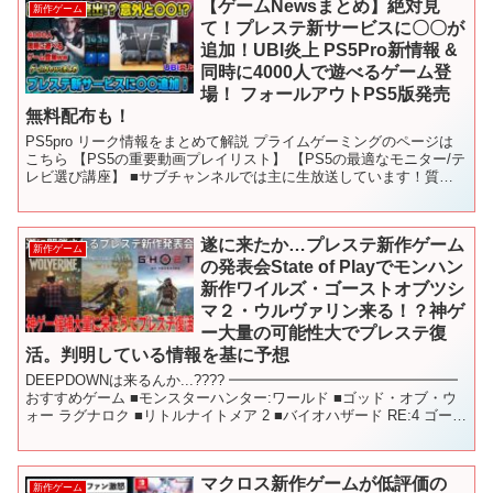
【ゲームNewsまとめ】絶対見
新作ゲーム
て！プレステ新サービスに〇〇が
追加！UBI炎上 PS5Pro新情報 &
同時に4000人で遊べるゲーム登
場！ フォールアウトPS5版発売
無料配布も！
PS5pro リーク情報をまとめて解説 プライムゲーミングのページは
こちら 【PS5の重要動画プレイリスト】 【PS5の最適なモニター/テ
レビ選び講座】 ■サブチャンネルでは主に生放送しています！質問
もOKです！ ■Twitterはこちら！...
遂に来たか…プレステ新作ゲーム
新作ゲーム
の発表会State of Playでモンハン
新作ワイルズ・ゴーストオブツシ
マ２・ウルヴァリン来る！？神ゲ
ー大量の可能性大でプレステ復
活。判明している情報を基に予想
DEEPDOWNは来るんか...???? ━━━━━━━━━━━━━━━━
おすすめゲーム ■モンスターハンター:ワールド ■ゴッド・オブ・ウ
ォー ラグナロク ■リトルナイトメア 2 ■バイオハザード RE:4 ゴール
ドエディション ■ウィ...
マクロス新作ゲームが低評価の
新作ゲーム