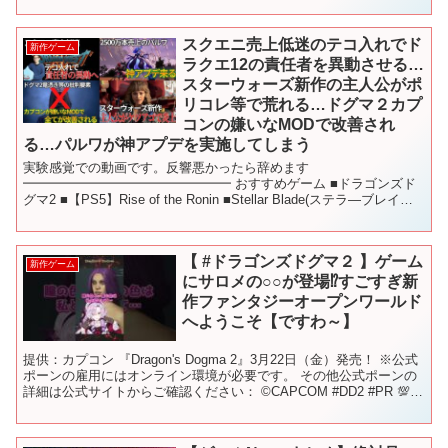
スクエニ売上低迷のテコ入れでド
新作ゲーム
ラクエ12の責任者を異動させる…
スターウォーズ新作の主人公がポ
リコレ等で荒れる…ドグマ２カプ
コンの嫌いなMODで改善され
る…パルワが神アプデを実施してしまう
実験感覚での動画です。反響悪かったら辞めます
━━━━━━━━━━━━━━━━ おすすめゲーム ■ドラゴンズド
グマ2 ■【PS5】Rise of the Ronin ■Stellar Blade(ステラ―ブレイド)
■スカル アンド ボーン...
【 #ドラゴンズドグマ２ 】ゲーム
新作ゲーム
にサロメの○○が登場⁉すごすぎ新
作ファンタジーオープンワールド
へようこそ【ですわ～】
提供：カプコン 『Dragon's Dogma 2』3月22日（金）発売！ ※公式
ポーンの雇用にはオンライン環境が必要です。 その他公式ポーンの
詳細は公式サイトからご確認ください： ©CAPCOM #DD2 #PR 💯未
成年の皆様方へ！！よ...