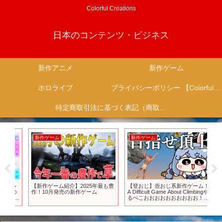
Colorful Creations
日本のコンテンツ・ビジネス
新作アニメ
新作ゲーム
ホロライブ
プライバシーポリシー 【Colorful Creation】
特定商取引法に基づく表記（商取引に関する開示）
新作ゲーム
新作ゲーム
新
レ
【新作ゲーム紹介】2025年最も豊
【登おじ】壺おじ系新作ゲーム！
【
の
作！10月発売の新作ゲーム
A Difficult Game About Climbingや
ぇぇ
fe
るぺこおおおおおおおおおお！ぺ
ム
こ！【ホロライブ/兎田ぺこら】
作
す