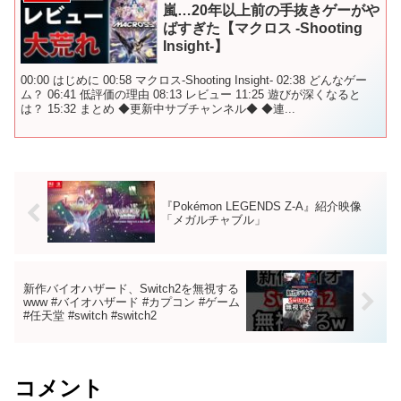
嵐…20年以上前の手抜きゲーがや
ばすぎた【マクロス -Shooting
Insight-】
00:00 はじめに 00:58 マクロス-Shooting Insight- 02:38 どんなゲー
ム？ 06:41 低評価の理由 08:13 レビュー 11:25 遊びが深くなると
は？ 15:32 まとめ ◆更新中サブチャンネル◆ ◆連...
『Pokémon LEGENDS Z-A』紹介映像
「メガルチャブル」
新作バイオハザード、Switch2を無視する
www #バイオハザード #カプコン #ゲーム
#任天堂 #switch #switch2
コメント