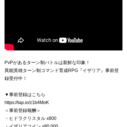
PvPがあるターン制バトルは新鮮な印象！
異能英雄ターン制コマンド育成RPG『イザリア』事前登
録受付中！
▼事前登録はこちら
https://tap.io/z1b4MoK
＜事前登録報酬＞
・ヒドラクリスタル x800
・イザリアコイン x80,000