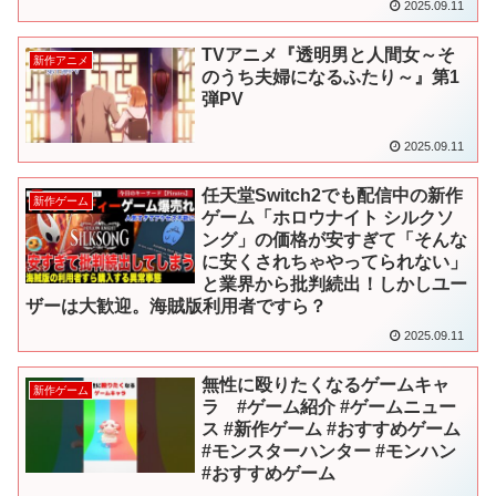
2025.09.11
TVアニメ『透明男と人間女～そ
新作アニメ
のうち夫婦になるふたり～』第1
弾PV
2025.09.11
任天堂Switch2でも配信中の新作
新作ゲーム
ゲーム「ホロウナイト シルクソ
ング」の価格が安すぎて「そんな
に安くされちゃやってられない」
と業界から批判続出！しかしユー
ザーは大歓迎。海賊版利用者ですら？
2025.09.11
無性に殴りたくなるゲームキャ
新作ゲーム
ラ #ゲーム紹介 #ゲームニュー
ス #新作ゲーム #おすすめゲーム
#モンスターハンター #モンハン
#おすすめゲーム