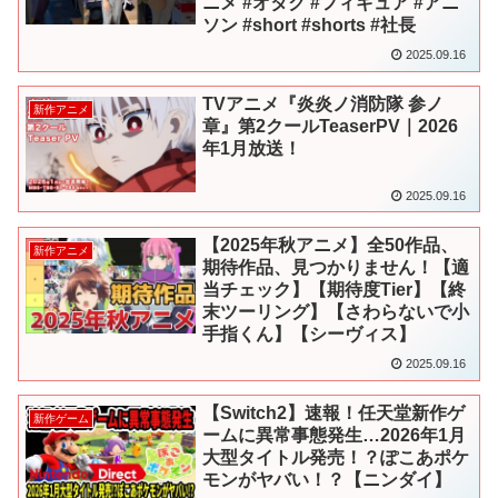
ニメ #オタク #フィギュア #アニ
ソン #short #shorts #社長
2025.09.16
TVアニメ『炎炎ノ消防隊 参ノ
新作アニメ
章』第2クールTeaserPV｜2026
年1月放送！
2025.09.16
【2025年秋アニメ】全50作品、
新作アニメ
期待作品、見つかりません！【適
当チェック】【期待度Tier】【終
末ツーリング】【さわらないで小
手指くん】【シーヴィス】
2025.09.16
【Switch2】速報！任天堂新作ゲ
新作ゲーム
ームに異常事態発生…2026年1月
大型タイトル発売！？ぽこあポケ
モンがヤバい！？【ニンダイ】