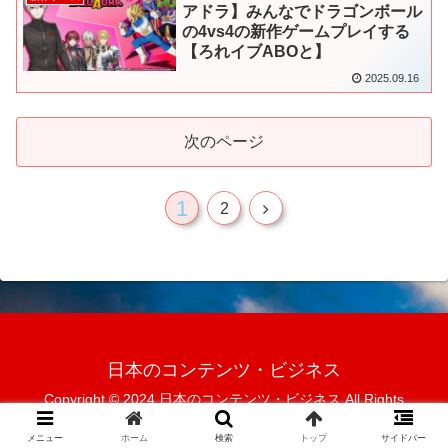
アドラ】みんなでドラゴンボール
の4vs4の新作ゲームプレイする
【ろれイブABOと】
2025.09.16
次のページ
1
次
2
へ
日本のコンテンツ・ビジネス
Copyright © 2024 日本のコンテンツ・ビジネス All Rights
Reserved.
メニュー
ホーム
検索
トップ
サイドバー