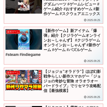
グダムハーツ #ゲームレビュー #
ゲーム紹介 #おすすめゲーム #新
作ゲーム #スクウェアエニックス
2025.09.25
【新作ゲーム】新アイテム「爆
新作ゲーム
弾」紹介【クジラゲームオンライ
ンお～しゃんず】 #クジラゲーム
オンラインお～しゃんず #新作ゲ
ーム #ゲーム #パズルゲーム
#steam #indiegame
2025.09.25
【ジョジョ”オラドラ”】ほぼ幻影
新作ゲーム
戦争らしい新作スマホゲー「ジョ
ジョの奇妙な冒険 オラオラオー
バードライブ」でリセマラ攻略配
信【最強模索】
2025.09.25