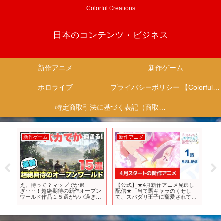
Colorful Creations
日本のコンテンツ・ビジネス
新作アニメ
新作ゲーム
ホロライブ
プライバシーポリシー 【Colorful Creation】
特定商取引法に基づく表記（商取引に関する開示）
新作ゲーム
新作アニメ
新作ゲー
え、待って？マップでか過
【公式】★4月新作アニメ見逃し
今年のゲー
ぎ‥‥！超絶期待の新作オープン
配信★「当て馬キャラのくせし
が、ここで
ワールド作品１５選がヤバ過ぎ
て、スパダリ王子に寵愛されてい
かった神ゲ
る！【最新ゲーム紹介】【おすす
ます。」第1話期間限定本編配信
stellar 
めゲーム】
マ２などの
【PS4/PS5/Switch/XSX/STEAM】
た…?【お