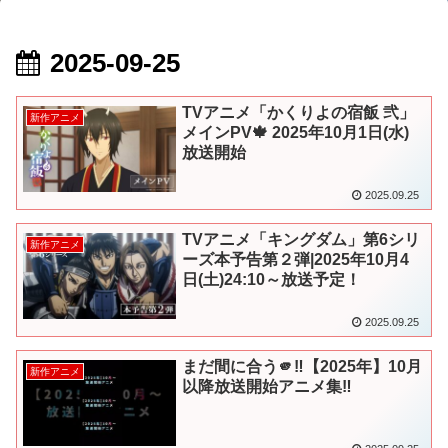
2025-09-25
TVアニメ「かくりよの宿飯 弐」
新作アニメ
メインPV🍁 2025年10月1日(水)
放送開始
2025.09.25
TVアニメ「キングダム」第6シリ
新作アニメ
ーズ本予告第２弾|2025年10月4
日(土)24:10～放送予定！
2025.09.25
まだ間に合う🫵‼️【2025年】10月
新作アニメ
以降放送開始アニメ集‼️