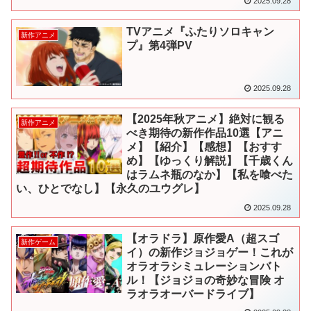
2025.09.28
TVアニメ『ふたりソロキャン
新作アニメ
プ』第4弾PV
2025.09.28
【2025年秋アニメ】絶対に観る
新作アニメ
べき期待の新作作品10選【アニ
メ】【紹介】【感想】【おすす
め】【ゆっくり解説】【千歳くん
はラムネ瓶のなか】【私を喰べた
い、ひとでなし】【永久のユウグレ】
2025.09.28
【オラドラ】原作愛A（超スゴ
新作ゲーム
イ）の新作ジョジョゲー！これが
オラオラシミュレーションバト
ル！【ジョジョの奇妙な冒険 オ
ラオラオーバードライブ】