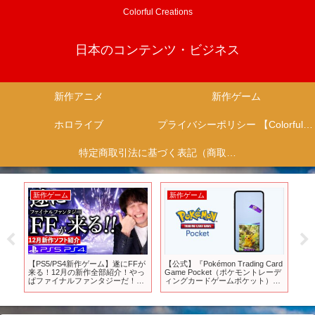
Colorful Creations
日本のコンテンツ・ビジネス
新作アニメ
新作ゲーム
ホロライブ
プライバシーポリシー 【Colorful Creation】
特定商取引法に基づく表記（商取引に関する開示）
新作ゲーム
新作ゲーム
新
2
【PS5/PS4新作ゲーム】遂にFFが
【公式】『Pokémon Trading Card
HD
0～
来る！12月の新作全部紹介！やっ
Game Pocket（ポケモントレーデ
そ
ぱファイナルファンタジーだ！
ィングカードゲームポケット）』
ー
【おすすめゲームソフト】
コンセプト映像