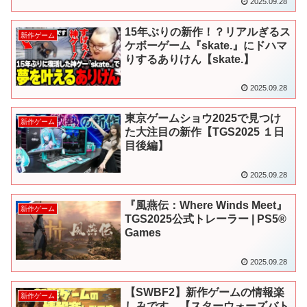
2025.09.28
15年ぶりの新作！？リアルぎるス
新作ゲーム
ケボーゲーム『skate.』にドハマ
りするありけん【skate.】
2025.09.28
東京ゲームショウ2025で見つけ
新作ゲーム
た大注目の新作【TGS2025 １日
目後編】
2025.09.28
『風燕伝：Where Winds Meet』
新作ゲーム
TGS2025公式トレーラー | PS5®
Games
2025.09.28
【SWBF2】新作ゲームの情報楽
新作ゲーム
しみです。【スターウォーズバト