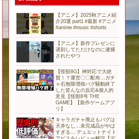
【アニメ】2025秋アニメ紹
介20選 part1 #最新 #アニメ
#anime #music #shorts
【アニメ】新作プレゼンに
遅刻してただけなのに逮捕
されたやつ
【怪獣8G】神対応で大絶
賛！？運営〇〇配布…ガチ
ャ石無限増殖バグ騒動終了
した皆んなの反応&個人的
意見【怪獣8号 THE
GAME】【新作ゲームアプ
リ】
キャラガチャ廃止もバグは
天井なし…未完成品がやば
すぎる… デュエットナイト
アビスをレビュー解説【デ