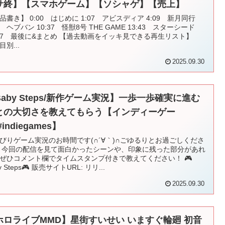
サ終】【スマホゲーム】【ソシャゲ】【売上】
品書き】 0:00 はじめに 1:07 アビスディア 4:09 新月同行
06 ヘブバン 10:37 怪獣8号 THE GAME 13:43 スターシード
:27 最後に&まとめ 【過去動画をイッキ見できる再生リスト】
目別...
2025.09.30
Baby Steps/新作ゲーム実況】一歩一歩確実に進む
との大切さを教えてもらう【インディーゲー
#indiegames】
びりゲーム実況のお時間です(∩´∀｀)∩ごゆるりとお過ごしくださ
 今回の配信を見て面白かったシーンや、印象に残った部分があれ
ぜひコメント欄でタイムスタンプ付きで教えてください！ 🎮
y Steps🎮 販売サイトURL: リリ...
2025.09.30
ホロライブMMD】星街すいせい いますぐ輪廻 初音