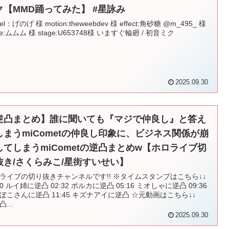
ク【MMD踊ってみた】 #星詠み
el：げのげ 様 motion:theweebdev 様 effect:角砂糖 @m_495_ 様
ge:ムムム 様 stage:U653748様 いますぐ輪廻 / 初音ミク
2025.09.30
逆凸まとめ】誰に聞いても『マジで仲良し』と答え
しまうmiCometの仲良し印象に、ビジネス関係が崩
してしまうmiCometの逆凸まとめw【ホロライブ切
抜き/さくらみこ/星街すいせい】
ライブの切り抜きチャンネルです!! ※タイムスタンプはこちら↓↓
:00 ルイ姉に逆凸 02:32 ポルカに逆凸 05:16 ミオしゃに逆凸 09:36
ぽこさんに逆凸 11:45 キズナアイに逆凸 ☆元動画はこちら↓↓
...
2025.09.30