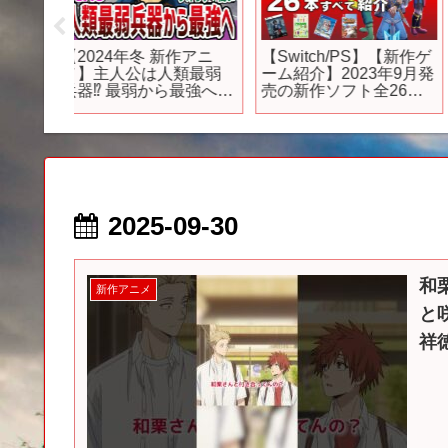
週発売！期
【※辛口・失笑】スク
【公式_1話】TVアニ
9選【6
エニの最新作がとんで
「新米オッサン冒険
】
もない特級呪物に【サ
者、最強パーティに死
ガエメ ゆっくり】
ぬほど鍛えられて無敵
になる。」
2025-09-30
和
新作アニメ
と
祥徳