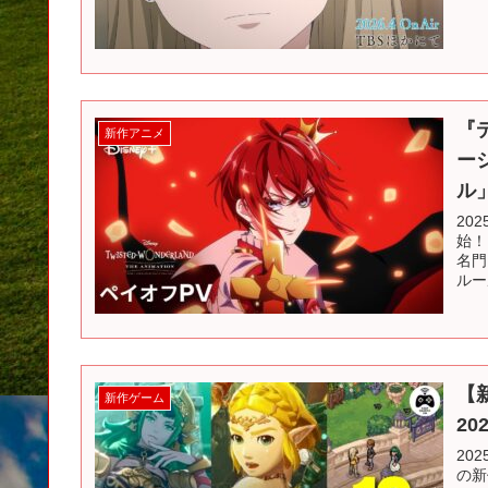
『
新作アニメ
ー
ル
20
始！
名門
ルー
【新
新作ゲーム
20
202
の新