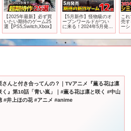
メ
【ノンクレジットOP映
何でもBling-Bang-
像】TVアニメ「じいさ
Bang-Bornみたいに言う
んばあさん若返る」｜
やつ【アニメ】【コン
コレサワ「君がおじい
ト】
ちゃんあたしがおばあ
ちゃん」
栗さんと付き合ってんの？｜TVアニメ『薫る花は凛
咲く』第10話「青い嵐」｜#薫る花は凛と咲く #中山
 #井上ほの花 #アニメ #anime