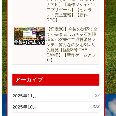
ナアビ】【新作ソシャゲ・
アプリゲーム】【セルラ
ン・売上速報】【新作
RPG】
【怪獣8G】今後の対応で全
てが決まる…ガチャ石無限
増殖バグ発生で運営緊急メ
ンテ…皆んなの反応&個人
的意見【怪獣8号 THE
GAME】【新作ゲームアプ
リ】
アーカイブ
27
2025年11月
373
2025年10月