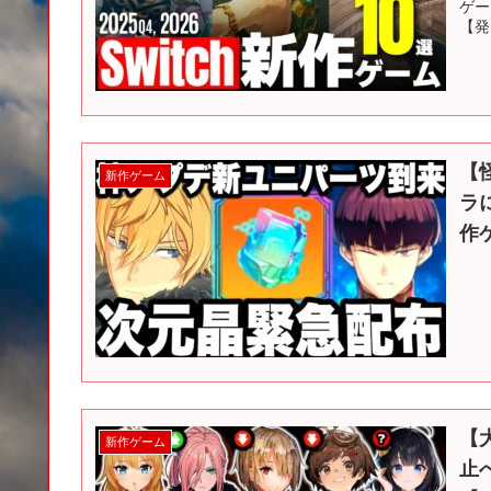
ゲー
【発.
【
新作ゲーム
ラ
作
【
新作ゲーム
止