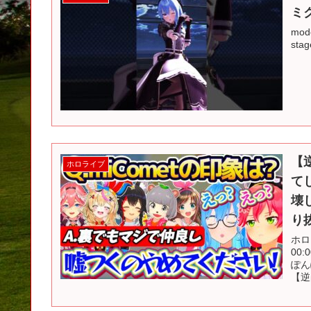
ミ
mod
sta
【
ホロライブ
て
壊
り
ホロ
00
ぽん
【逆凸