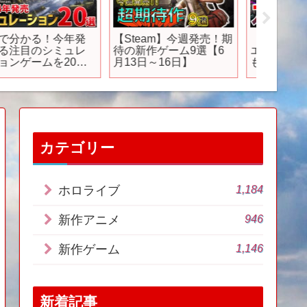
TVアニメ「ヴァンパイ
アニメのあだ名がヤバ
【ボー
ア男子寮」本PV【2024
すぎる【おすすめアニ
ス】- 2
年4月7日（日）より放
メ】【ブルーロック】
版 国
送開始！】
ムに関
けしま
カテゴリー
1,184
ホロライブ
946
新作アニメ
1,146
新作ゲーム
新着記事