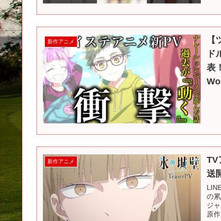
【
新作アニメ
ド
表
Wo
T
新作アニメ
送
LI
の累
ジャ
原作