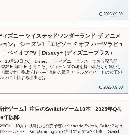
2025.09.30
ディズニー ツイステッドワンダーランド ザ アニメ
ション』 シーズン1「エピソード オブ ハーツラビュ
」｜ペイオフPV｜Disney+ (ディズニープラス）
25年10月29日(水)、Disney+（ディズニープラス）で独占配信開
 登録▶︎ 詳細▶︎ ようこそ、ヴィランズの魂を持つ者たちが集いし
〈魔法士〉養成学校へ― “真紅の暴君”リドルが＜ハートの女王の
ル＞に固執する理由とは―...
2025.09.30
作ゲーム】注目のSwitchゲーム10本 | 2025年Q4,
26年以降
5年Q4（10月）以降にに発売予定のNintendo Switch, Switch2向け
作ゲームから、KeepGamingOnが注目する期待の10本！ Switch