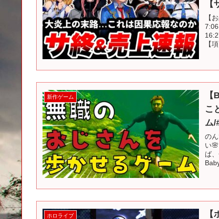
【
【お
7:
16
【項
【
新作ゲーム
こ
ム/
のん
い
ば、
Bab
【
ホロライブ