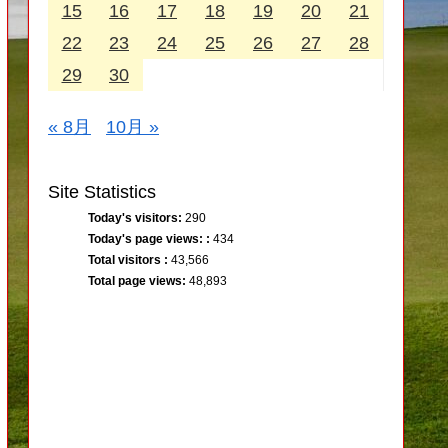
15
16
17
18
19
20
21
22
23
24
25
26
27
28
29
30
« 8月
10月 »
Site Statistics
Today's visitors:
290
Today's page views: :
434
Total visitors :
43,566
Total page views:
48,893