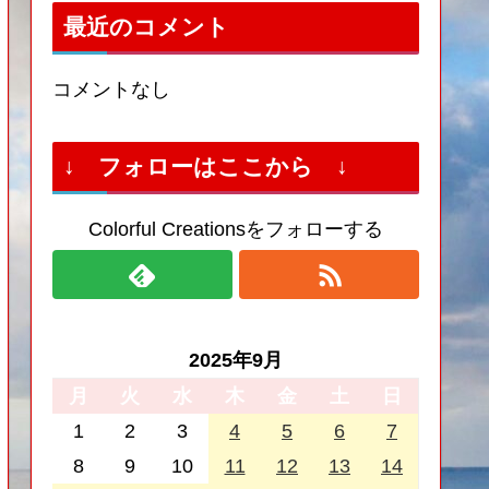
最近のコメント
コメントなし
↓ フォローはここから ↓
Colorful Creationsをフォローする
2025年9月
月
火
水
木
金
土
日
1
2
3
4
5
6
7
8
9
10
11
12
13
14