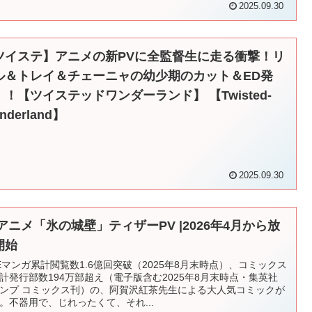
2025.09.30
ツイステ】アニメの新PVに全監督生に走る衝撃！リ
ル＆トレイ＆チェーニャの幼少期のカット＆ED発
！！【ツイステッドワンダーランド】 【Twisted-
nderland】
2025.09.30
Vアニメ「氷の城壁」ティザーPV |2026年4月から放
開始
NEマンガ累計閲覧数1.6億回突破（2025年8月末時点）、コミックス
計発行部数194万部超え（電子版含む2025年8月末時点・集英社
ンプ コミックス刊）の、阿賀沢紅茶先生による大人気コミックが
。不器用で、じれったくて、それ...